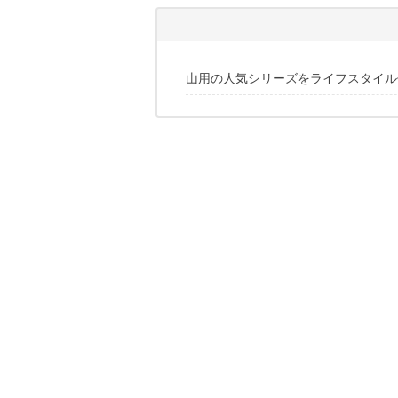
山用の人気シリーズをライフスタイル
極上の素材とこだわりのディテールが
アウトソールはヴィブラム社製
コーデに組み込みやすいカラーと充実