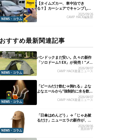
【タイムズカー、車中泊でき
る？】カーシェアでキャンプした
いので、直接聞いてみました
2025/09/26
CAMP HACK編集部
NEWS・コラム
おすすめ最新関連記事
バンドックまだ安い。久々の新作
「ソロドーム1 EX」が発売！“メ
ッシュインナー”だけでも使える
2026/08/07
CAMP HACK最速ニュース
よ【防災も◎】
NEWS・コラム
「ビールだけ飲む→倒れる」よな
よなエールから“強制的に水を飲
まされる”グラスが発売
2026/08/07
CAMP HACK最速ニュース
NEWS・コラム
「日傘はめんどう」→「じゃあ被
るだけ」ニューエラの新作が、真
夏に照準合わせてます
2026/08/06
黒田祥平
NEWS・コラム