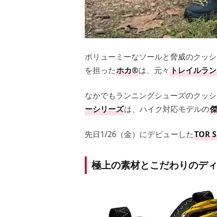
ボリューミーなソールと脅威のクッシ
を担った
ホカ®
は、元々
トレイルラン
なかでもランニングシューズのクッシ
ーシリーズ
は、ハイク対応モデルの
先日1/26（金）にデビューした
TOR
極上の素材とこだわりのデ