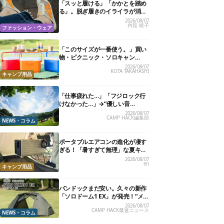
「スッと履ける」「かかとを踏め
る」。脱ぎ履きのイライラが消え
る快適“スニーカーサンダル”6選
2026/08/07
内舘 綾子
ファッション・ウェア
「このサイズが一番使う。」買い
物・ピクニック・ソロキャン
に“ちょうどいい”小型クーラーボ
2026/08/07
KOTA TAKAHASHI
ックス13選
キャンプ用品
「仕事疲れた…」「フジロック行
けなかった…」→“優しい音
楽”と“大きな自然”で治癒。まだ間
2026/08/07
CAMP HACK編集部
に合います。
NEWS・コラム
ポータブルエアコンの進化が凄す
ぎる！「暑すぎて無理」な夏キャ
ンプを激変させる最新5選
2026/08/07
eri
キャンプ用品
バンドックまだ安い。久々の新作
「ソロドーム1 EX」が発売！“メ
ッシュインナー”だけでも使える
2026/08/07
CAMP HACK最速ニュース
よ【防災も◎】
NEWS・コラム