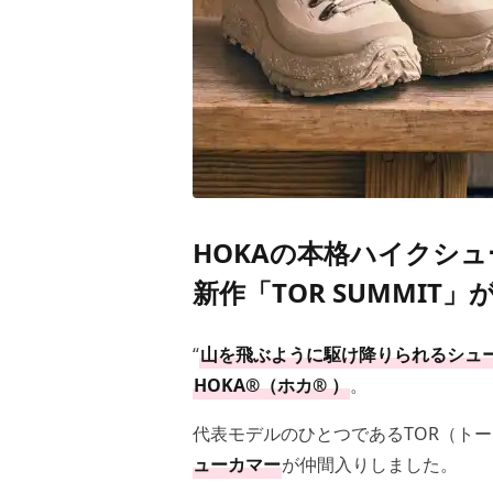
HOKAの本格ハイクシ
新作「TOR SUMMIT」
“
山を飛ぶように駆け降りられるシュ
HOKA®（ホカ® ）
。
代表モデルのひとつであるTOR（ト
ューカマー
が仲間入りしました。