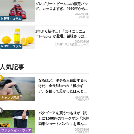
グレゴリー × ビームスの限定バッ
グ、カッコよすぎ。1990年から“3
年のみ使用”されていた、紫タグ
2026/08/06
松尾 慧
が復活
NEWS・コラム
3年ぶり新作…！「ほりにしニュ
ーレモン」が登場。後味さっぱり
の万能スパイス！【8月21日発
2026/08/06
CAMP HACK最速ニュース
売】
NEWS・コラム
人気記事
なるほど、ポチる人続出するわ
けだ。全長5.5cmの「極小ギ
ア」を使って分かったほんとの
魅力
2026/08/05
キャンプ用品
RYUCAMP
パタゴニアを買うつもりが…試
しに1,500円のワークマン「水陸
両用ショートパンツ」を選んだ
ら大正解だった
2026/08/05
ファッション・ウェア
RYUCAMP