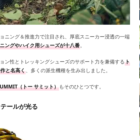
ョニング＆推進力で注目され、厚底スニーカー浸透の一端
ニングやハイク用シューズが十八番
。
ョン性とトレッキングシューズのサポート力を兼備する
ト
傑作と名高く
、多くの派生機種を生み出しました。
 SUMMIT（トー サミット）
もそのひとつです。
ィテールが光る