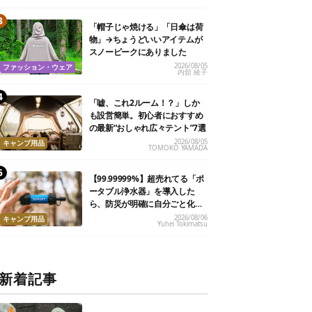
「帽子じゃ焼ける」「日傘は荷
物」→ちょうどいいアイテムが
スノーピークにありました
2026/08/05
ファッション・ウェア
内舘 綾子
「嘘、これ2ルーム！？」しか
も設営簡単。初心者におすすめ
の最新“おしゃれ広々テント”7選
2026/08/05
キャンプ用品
TOMOKO YAMADA
【99.99999%】超売れてる「ポ
ータブル浄水器」を導入した
ら、防災が明確に自分ごと化し
た
2026/08/06
キャンプ用品
Yuhei Tokimatsu
新着記事