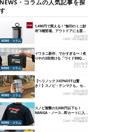
NEWS・コラムの人気記事を探
す
1,490円で買える！“無印のミニ財
布”3種登場。アウトドアにも普段
使いにもいいかも
2026/08/05
CAMP HACK編集部
NEWS・コラム
イワタニ新作、でかすぎる〜！炙
りやの2倍焼ける「ワイドBBQグ
リル」で“豪快焼肉”できるよ【再
2026/08/04
ずぼらまま
販開始】
NEWS・コラム
【ヘリノックス43%OFFは驚
き！】スノピ・テンマクも。セー
ル中の「見逃せないキャンプ道
2026/08/05
CAMP HACK編集部
具」12選
NEWS・コラム
スノピ衝撃の3,000円以下も！
NANGA・ノース…即カートに入
れたいアウトドアな「値下げ夏
2026/08/07
CAMP HACK編集部
服」13選
NEWS・コラム