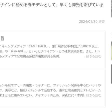
ザインに秘める春モデルとして、早くも脚光を浴びていま
2024/01/30 更新
.1キャンプメディア『CAMP HACK』。累計制作記事本数は10,000本以上。
や「niko and ...」といったクライアントとの連携実績多数。また、TBS
各メディアで登壇機会多数の編集部員も所属。
...続きを読む
ロフィール
ョンを経てフリーの編集・ライターに。ファッション関係を中心にペットや
ツ、美容など、幅広いジャンルで活動する。趣味は映画鑑賞とテレビゲーム
来まともに絡めていない。ダイエットのため、深夜に代々木周辺を徘徊中。
...続きを読む
ル