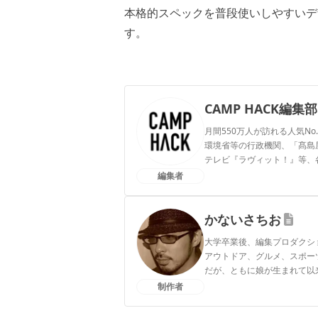
本格的スペックを普段使いしやすいデ
す。
CAMP HACK編集部
月間550万人が訪れる人気No
環境省等の行政機関、「髙島屋」
テレビ『ラヴィット！』等、
編集者
CAMP HACK編集部のプ
かないさちお
大学卒業後、編集プロダクシ
アウトドア、グルメ、スポー
だが、ともに娘が生まれて以
制作者
かないさちおのプロフィー