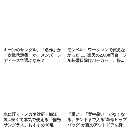
キーンのサンダル、「名作」か
モンベル・ワークマンで買えな
「次世代定番」か。メンズ・レ
かった…。楽天の2,000円台「フ
ディースで選ぶなら？
ル装備日除けパーカー」、接触
冷感が想像以上だった
水に浮く・メガネ対応・鯖江
「重い」「背中暑い」がなくな
製…安くて本気で使える「偏光
る。テントまで入る“革命ヒップ
サングラス」おすすめ10選
バッグ”が夏のアウトドアを身軽
にしてくれた