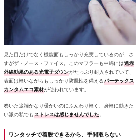
見た目だけでなく機能面もしっかり充実しているのが、さ
すがザ・ノース・フェイス。このマフラーも中綿には
遠赤
外線効果のある光電子ダウン
がたっぷり封入されていて、
表面は軽いながらもしっかり防風性を備える
パーテックス
カンタムエコ素材
が使われています。
巻いた途端かなり暖かいのにふんわり軽く、身軽に動きた
い派の私でも
ストレスは感じませんでした
。
ワンタッチで着脱できるから、手間取らない