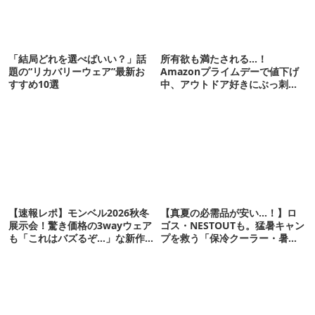
「結局どれを選べばいい？」話
所有欲も満たされる…！
題の“リカバリーウェア”最新お
Amazonプライムデーで値下げ
すすめ10選
中、アウトドア好きにぶっ刺さ
る「便利ガジェット」8選
【速報レポ】モンベル2026秋冬
【真夏の必需品が安い…！】ロ
展示会！驚き価格の3wayウェア
ゴス・NESTOUTも。猛暑キャン
も「これはバズるぞ…」な新作
プを救う「保冷クーラー・暑さ
10選
対策ギア」12選