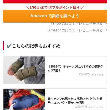
＼8/9(日)まで!ダブルポイント祭り!／
Amazonで詳細を調べよう
Yahoo!の口コミ・レビューを見る
Amazonの口コミ・レビューを見る
✔こちらの記事もおすすめ
【2026年】冬キャンプにおすすめの防寒グ
ッズ7選！
2026/01/06
ずぼらまま
春キャンプの思ったより寒いをパパッと解
決！コンパクト暖か小物7選
2023/07/18
ヨシダ コウキ