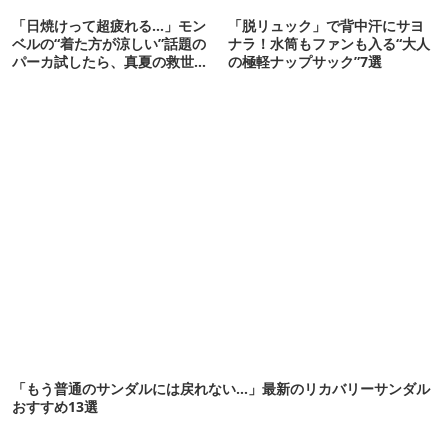
「日焼けって超疲れる…」モン
「脱リュック」で背中汗にサヨ
ベルの“着た方が涼しい”話題の
ナラ！水筒もファンも入る“大人
パーカ試したら、真夏の救世主
の極軽ナップサック”7選
だった
「もう普通のサンダルには戻れない…」最新のリカバリーサンダル
おすすめ13選