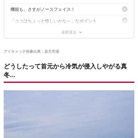
機能も、さすがノースフェイス！
襟元の開いた服装との相性が◎
巻くだけでオシャレ上手に見える、手軽さもありがたい
「ココはちょっと惜しいかな～」なポイント
遠赤外線効果で、しっかり暖かい
ワンタッチで着脱できるから、手間取らない
防寒もオシャレも一気に叶う便利アイテム！
施設に入ると暑い…
ヒンヤリ感控えめなのが、冬にありがたい…
音が遮られる
意外にもコンパクトに収納できるから、持ち歩きもしやすい！
✔こちらの記事もおすすめ
アイキャッチ画像出典：
楽天市場
どうしたって首元から冷気が侵入しやがる真
冬…