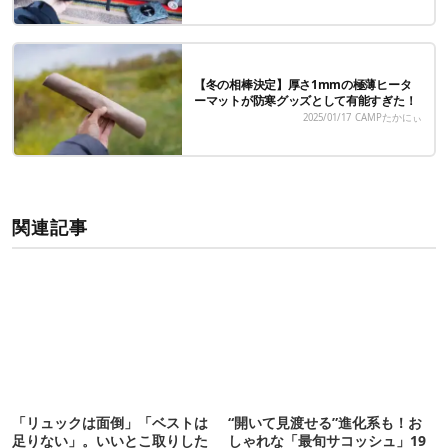
【冬の相棒決定】厚さ1mmの極薄ヒータ
ーマットが防寒グッズとして有能すぎた！
2025/01/17
CAMPたかにぃ
関連記事
「リュックは面倒」「ベストは
“開いて見渡せる”進化系も！お
足りない」。いいとこ取りした
しゃれな「最旬サコッシュ」19