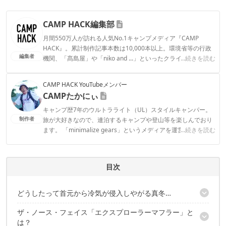
CAMP HACK編集部
月間550万人が訪れる人気No.1キャンプメディア『CAMP
HACK』。累計制作記事本数は10,000本以上。環境省等の行政
編集者
機関、「髙島屋」や「niko and ...」といったクライアントとの
...続きを読む
連携実績多数。また、TBSテレビ『ラヴィット！』等、各メデ
ィアで登壇機会多数の編集部員も所属。
CAMP HACK YouTubeメンバー
CAMP HACK編集部のプロフィール
CAMPたかにぃ
キャンプ歴7年のウルトラライト（UL）スタイルキャンパー。
制作者
旅が大好きなので、連泊するキャンプや登山等を楽しんでおり
ます。 「minimalize gears」というメディアを運営していて、
...続きを読む
軽量化したキャンプYouTuber、ブロガーでもあり、オリジナル
グッズも販売しております。
CAMPたかにぃのプロフィール
目次
どうしたって首元から冷気が侵入しやがる真冬…
ザ・ノース・フェイス「エクスプローラーマフラー」と
いかにも最強そうな“極太マフラー”を発見！
は？