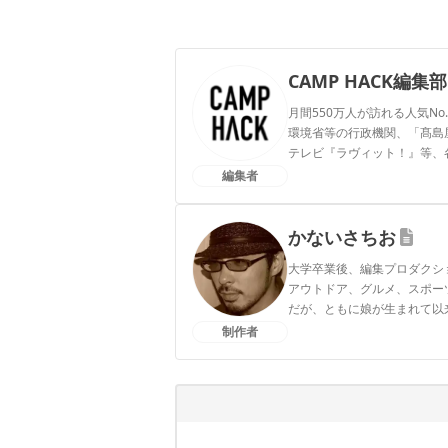
CAMP HACK編集部
月間550万人が訪れる人気No
環境省等の行政機関、「髙島屋」
テレビ『ラヴィット！』等、
編集者
CAMP HACK編集部のプ
かないさちお
大学卒業後、編集プロダクシ
アウトドア、グルメ、スポー
だが、ともに娘が生まれて以
制作者
かないさちおのプロフィー