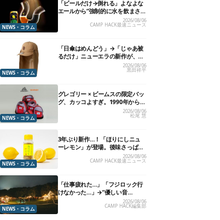
「ビールだけ→倒れる」よなよな
エールから“強制的に水を飲まさ
れる”グラスが発売
2026/08/06
CAMP HACK最速ニュース
NEWS・コラム
「日傘はめんどう」→「じゃあ被
るだけ」ニューエラの新作が、真
夏に照準合わせてます
2026/08/06
黒田祥平
NEWS・コラム
グレゴリー × ビームスの限定バッ
グ、カッコよすぎ。1990年から“3
年のみ使用”されていた、紫タグ
2026/08/06
松尾 慧
が復活
NEWS・コラム
3年ぶり新作…！「ほりにしニュ
ーレモン」が登場。後味さっぱり
の万能スパイス！【8月21日発
2026/08/06
CAMP HACK最速ニュース
売】
NEWS・コラム
「仕事疲れた…」「フジロック行
けなかった…」→“優しい音
楽”と“大きな自然”で治癒。まだ間
2026/08/06
CAMP HACK編集部
に合います。
NEWS・コラム