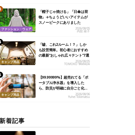
「帽子じゃ焼ける」「日傘は荷
物」→ちょうどいいアイテムが
スノーピークにありました
2026/08/05
ファッション・ウェア
内舘 綾子
「嘘、これ2ルーム！？」しか
も設営簡単。初心者におすすめ
の最新“おしゃれ広々テント”7選
2026/08/05
キャンプ用品
TOMOKO YAMADA
【99.99999%】超売れてる「ポ
ータブル浄水器」を導入した
ら、防災が明確に自分ごと化し
た
2026/08/06
キャンプ用品
Yuhei Tokimatsu
新着記事