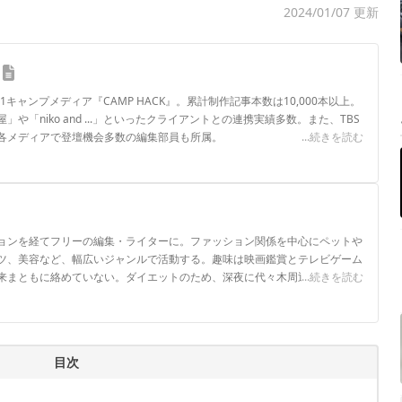
2024/01/07 更新
.1キャンプメディア『CAMP HACK』。累計制作記事本数は10,000本以上。
や「niko and ...」といったクライアントとの連携実績多数。また、TBS
各メディアで登壇機会多数の編集部員も所属。
...続きを読む
ロフィール
ョンを経てフリーの編集・ライターに。ファッション関係を中心にペットや
ツ、美容など、幅広いジャンルで活動する。趣味は映画鑑賞とテレビゲーム
来まともに絡めていない。ダイエットのため、深夜に代々木周辺を徘徊中。
...続きを読む
ル
目次