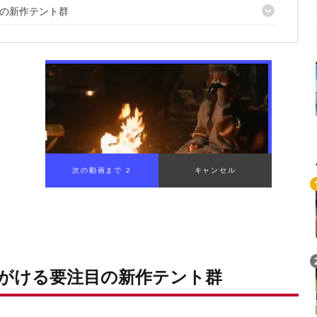
の新作テント群
復活
ージョン
る
魅力的に
ら決まり！
次の動画まで 1
キャンセル
がける要注目の新作テント群