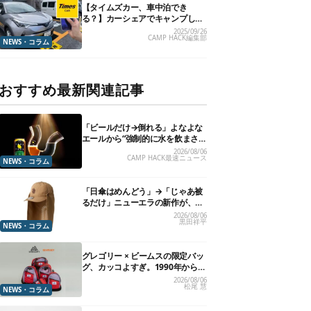
【タイムズカー、車中泊でき
る？】カーシェアでキャンプした
いので、直接聞いてみました
2025/09/26
CAMP HACK編集部
NEWS・コラム
おすすめ最新関連記事
「ビールだけ→倒れる」よなよな
エールから“強制的に水を飲まさ
れる”グラスが発売
2026/08/06
CAMP HACK最速ニュース
NEWS・コラム
「日傘はめんどう」→「じゃあ被
るだけ」ニューエラの新作が、真
夏に照準合わせてます
2026/08/06
黒田祥平
NEWS・コラム
グレゴリー × ビームスの限定バッ
グ、カッコよすぎ。1990年から“3
年のみ使用”されていた、紫タグ
2026/08/06
松尾 慧
が復活
NEWS・コラム