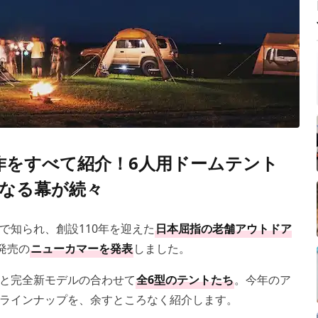
の新作をすべて紹介！6人用ドームテント
なる幕が続々
で知られ、創設
110
年を迎えた
日本屈指の老舗アウトドア
発売の
ニューカマーを発表
しました。
と完全新モデルの合わせて
全
6
型のテントたち
。今年のア
ラインナップを、余すところなく紹介します。