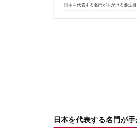
日本を代表する名門が手がける要注目
大パーティに対応する大型万能テント
人気モデルが高支持率カラーを纏って
鉄板カーサイドシェルターの綿ポリバ
オガワの伝統技をモダンな混紡素材で
ファンの多い名シェルターを拡張でき
ソロ＆デュオに最適なテントをもっと
長く付き合える上質な大物が欲しいな
日本を代表する名門が手