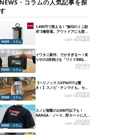
NEWS・コラムの人気記事を探
す
1,490円で買える！“無印のミニ財
布”3種登場。アウトドアにも普段
使いにもいいかも
2026/08/05
CAMP HACK編集部
NEWS・コラム
イワタニ新作、でかすぎる〜！炙
りやの2倍焼ける「ワイドBBQグ
リル」で“豪快焼肉”できるよ【再
2026/08/04
ずぼらまま
販開始】
NEWS・コラム
【ヘリノックス43%OFFは驚
き！】スノピ・テンマクも。セー
ル中の「見逃せないキャンプ道
2026/08/05
CAMP HACK編集部
具」12選
NEWS・コラム
スノピ衝撃の3,000円以下も！
NANGA・ノース…即カートに入
れたいアウトドアな「値下げ夏
2026/08/05
CAMP HACK編集部
服」13選
NEWS・コラム