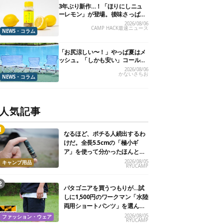
3年ぶり新作…！「ほりにしニュ
ーレモン」が登場。後味さっぱり
の万能スパイス！【8月21日発
2026/08/06
CAMP HACK最速ニュース
売】
NEWS・コラム
「お尻涼しい〜！」やっぱ夏はメ
ッシュ。「しかも安い」コールマ
ン今年の新作は、カラーもさわや
2026/08/06
かないさちお
かです
NEWS・コラム
人気記事
なるほど、ポチる人続出するわ
けだ。全長5.5cmの「極小ギ
ア」を使って分かったほんとの
魅力
2026/08/05
キャンプ用品
RYUCAMP
パタゴニアを買うつもりが…試
しに1,500円のワークマン「水陸
両用ショートパンツ」を選んだ
ら大正解だった
2026/08/05
ファッション・ウェア
RYUCAMP