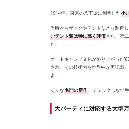
1914年、東京の八丁堀に創業した
小
当時からザックやテントなどを製造し
むテント類は特に高く評価
され、第二
た。
オートキャンプ文化が盛り上がった’
され、その技術力を世界中が再認識。
よ。
そんな
名門の新作
、チェックしない
大パーティに対応する大型