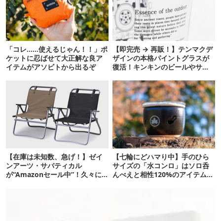
「コレ……使えるじゃん！！」ポ
【即完売 → 再販！】テンマクデ
ケットに忍ばせて大正解な良ア
ザインの本格パイントグラスが
イテムがアソビトから出るぞ
復活！キンキンのビールやサワ
ーに最高
【在庫は未知数、急げ！】ゼイ
【七輪にどハマり中】手のひら
ンアーツ・サバティカル
サイズの「水コンロ」はソロ呑
が“Amazonセール中”！久々に
んべえと相性120%のアイテムで
タープも買おうかな…
した