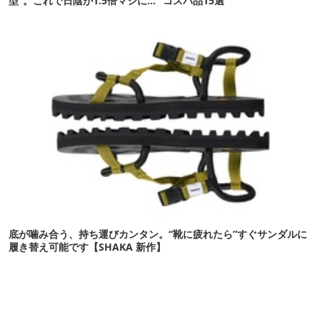
型”。これで日陰が1.5倍マシに
コスパ品15選
なる新作タープです
底が噛み合う、持ち運びカンタン。“靴に疲れたら”すぐサンダルに
履き替え可能です【SHAKA 新作】