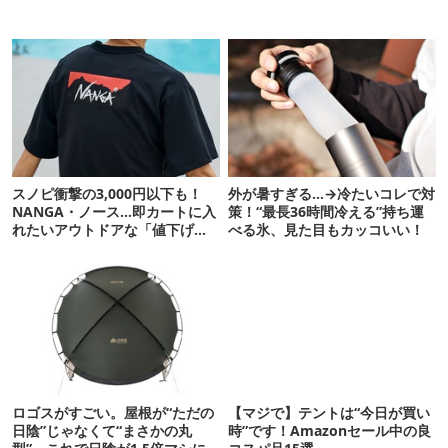
スノピ衝撃の3,000円以下も！
外が暑すぎる…→冷たいコレで対
NANGA・ノース…即カートに入
策！“最長36時間冷える”持ち運
れたいアウトドアな「値下げ夏
べる氷、見た目もカッコいい！
服」12選
ロゴスがすごい。屋根が“ただの
【マジで】テントは“今日が買い
日陰”じゃなくて“まさかの丸
時”です！Amazonセール中の良