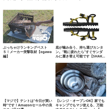
ぶっちゃけランキングベスト
底が噛み合う、持ち運びカンタ
５！メーカー突撃取材【ogawa
ン。“靴に疲れたら”すぐサンダ
編】
ルに履き替え可能です【SHAKA
新作】
【マジで】テントは“今日が買い
【レンジ・オーブンOK】家でも
時”です！Amazonセール中の良
キャンプでもマジ使える、万能