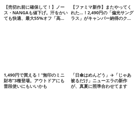
【売切れ前に確保して！】ノー
【ファミマ新作】またやってく
ス・NANGAも値下げ。汗をかい
れた…！2,490円の「偏光サング
ても快適、最大55%オフ「高機
ラス」がキャンパー納得のクオ
能ウェア」10選
リティ
1,490円で買える！“無印のミニ
「日傘はめんどう」→「じゃあ
財布”3種登場。アウトドアにも
被るだけ」ニューエラの新作
普段使いにもいいかも
が、真夏に照準合わせてます