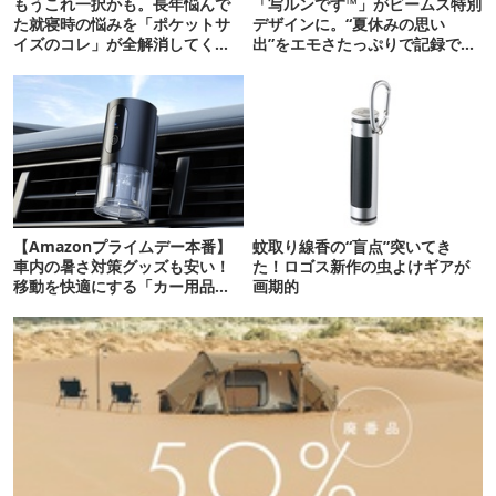
もうこれ一択かも。長年悩んで
「写ルンです™」がビームス特別
た就寝時の悩みを「ポケットサ
デザインに。“夏休みの思い
イズのコレ」が全解消してくれ
出”をエモさたっぷりで記録でき
たぞ！
るよ
【Amazonプライムデー本番】
蚊取り線香の“盲点”突いてき
車内の暑さ対策グッズも安い！
た！ロゴス新作の虫よけギアが
移動を快適にする「カー用品」
画期的
12選