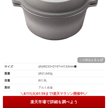
この商品を見る
サイズ
(約)W233×D197×H133mm■
重量
(約)1,643g
容量
約1.9L
素材
アルミ合金
＼8/11(火)01:59まで!楽天マラソン開催中!／
楽天市場で詳細を調べよう