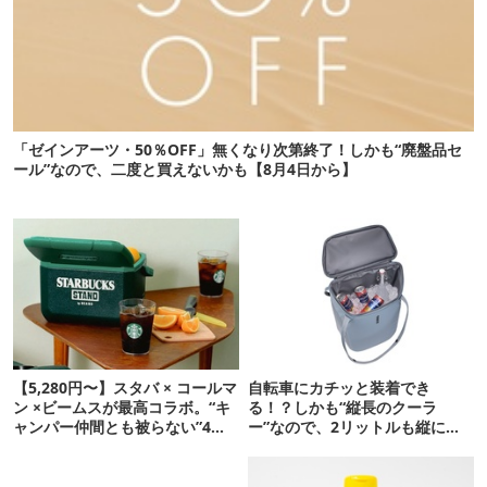
「ゼインアーツ・50％OFF」無くなり次第終了！しかも“廃盤品セ
ール”なので、二度と買えないかも【8月4日から】
【5,280円〜】スタバ × コールマ
自転車にカチッと装着でき
ン ×ビームスが最高コラボ。“キ
る！？しかも“縦長のクーラ
ャンパー仲間とも被らない”4ア
ー”なので、2リットルも縦に入
イテムを発表
ります【THULE新作】