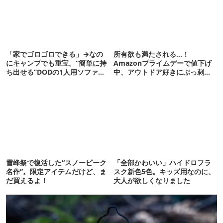
「家でゴロゴロできる」→なの
所有欲も満たされる…！
にキャンプでも重宝。“簡単に持
Amazonプライムデーで値下げ
ち出せる”DODの1人用ソファが
中、アウトドア好きにぶっ刺さ
便利かも
る「便利ガジェット」8選
雪峰祭で復活した“スノーピーク
「全部かわいい」ハイドロフラ
名作”。限定アイテムだけど、ま
スク新色5色。キッズ用なのに、
だ買えるよ！
大人が欲しくなりました