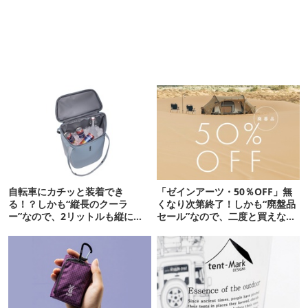
自転車にカチッと装着でき
「ゼインアーツ・50％OFF」無
る！？しかも“縦長のクーラ
くなり次第終了！しかも“廃盤品
ー”なので、2リットルも縦に入
セール”なので、二度と買えない
ります【THULE新作】
かも【8月4日から】