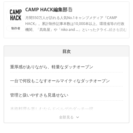
CAMP HACK編集部
月間550万人が訪れる人気No.1キャンプメディア『CAMP
HACK』。累計制作記事本数は10,000本以上。環境省等の行政
制作者
機関、「髙島屋」や「niko and ...」といったクライアントとの
...続きを読む
連携実績多数。また、TBSテレビ『ラヴィット！』等、各メデ
ィアで登壇機会多数の編集部員も所属。
CAMP HACK編集部のプロフィール
目次
重厚感がありながら、軽量なダッチオーブン
一台で何役もこなすオールマイティなダッチオーブン
管理と扱いやすさも見逃せない
本格料理を楽しむならドベルグのダッチ一択