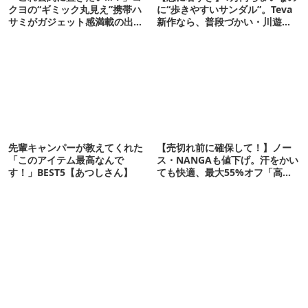
クヨの“ギミック丸見え”携帯ハ
に“歩きやすいサンダル”。Teva
サミがガジェット感満載の出来
新作なら、普段づかい・川遊
栄え
び・登山もOK！
先輩キャンパーが教えてくれた
【売切れ前に確保して！】ノー
「このアイテム最高なんで
ス・NANGAも値下げ。汗をかい
す！」BEST5【あつしさん】
ても快適、最大55%オフ「高機
能ウェア」10選