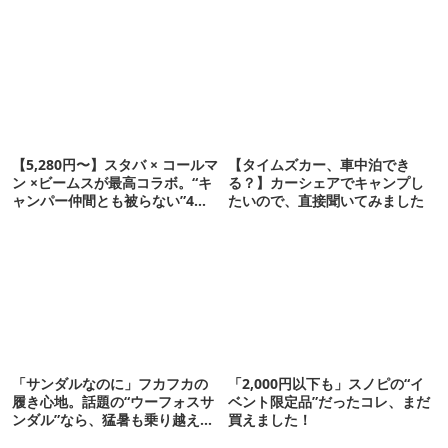
【5,280円〜】スタバ × コールマ
【タイムズカー、車中泊でき
ン ×ビームスが最高コラボ。“キ
る？】カーシェアでキャンプし
ャンパー仲間とも被らない”4ア
たいので、直接聞いてみました
イテムを発表
「サンダルなのに」フカフカの
「2,000円以下も」スノピの“イ
履き心地。話題の“ウーフォスサ
ベント限定品”だったコレ、まだ
ンダル”なら、猛暑も乗り越えら
買えました！
れるかも