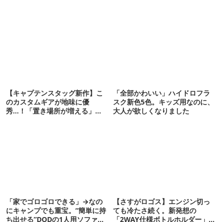
【キャプテンスタッグ新作】こ
「全部かわいい」ハイドロフラ
のカスタムギアが地味に優
スク新色5色。キッズ用なのに、
秀…！「置き場所が増える」
大人が欲しくなりました
「荷物が落ちない」
「家でゴロゴロできる」→なの
【さすがロゴス】エンジン切っ
にキャンプでも重宝。“簡単に持
ても冷たさ続く。新発想の
ち出せる”DODの1人用ソファが
「2WAY仕様ボトルホルダー」が