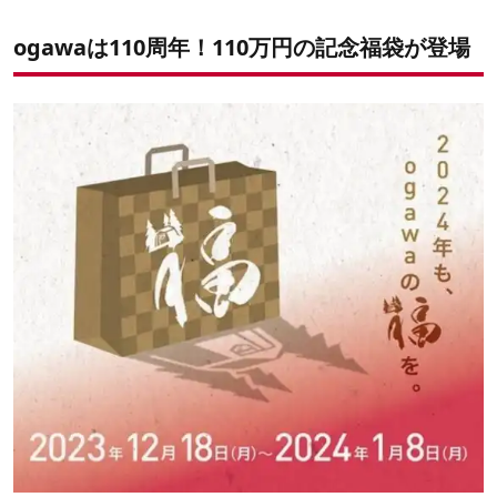
睡眠を制するものはキャンプを制する「快眠セット」
カラーが選べる「選べるハイバックな椅子セット」
ogawaは110周年！110万円の記念福袋が登場
一度座ったらとろけちゃう「選べるくつろぎチェア2脚セット」
「ベッド10台セット」「緊急時備品セット」まとめ買いにぴった
りなセットも！
お世話になったあの人へ上質な「ギフトにおすすめセット」
数量限定でノベルティ付きの福袋も