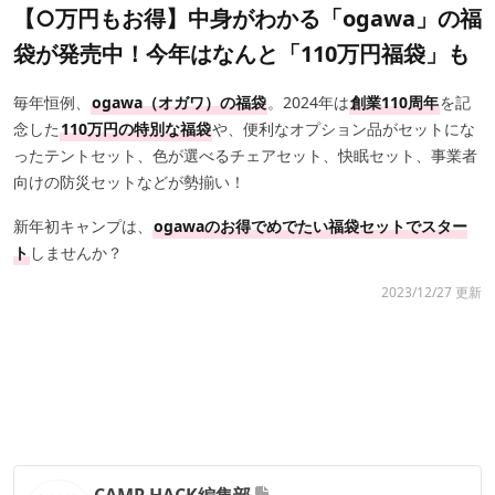
【○万円もお得】中身がわかる「ogawa」の福
袋が発売中！今年はなんと「110万円福袋」も
毎年恒例、
ogawa（オガワ）の福袋
。2024年は
創業110周年
を記
念した
110万円の特別な福袋
や、便利なオプション品がセットにな
ったテントセット、色が選べるチェアセット、快眠セット、事業者
向けの防災セットなどが勢揃い！
新年初キャンプは、
ogawaのお得でめでたい福袋セットでスター
ト
しませんか？
2023/12/27 更新
CAMP HACK編集部