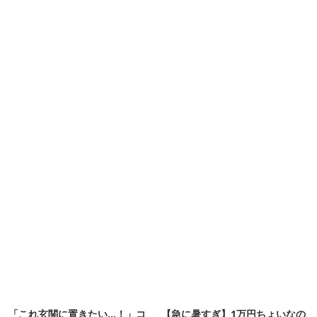
「これ玄関に置きたい…！」コ
【急に暑すぎ】1万円ちょいなの