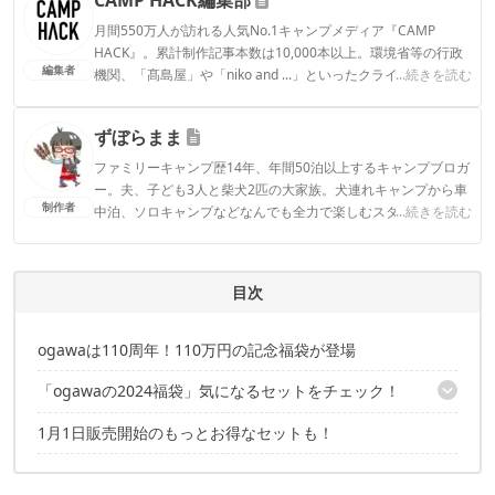
月間550万人が訪れる人気No.1キャンプメディア『CAMP
HACK』。累計制作記事本数は10,000本以上。環境省等の行政
編集者
機関、「髙島屋」や「niko and ...」といったクライアントとの
...続きを読む
連携実績多数。また、TBSテレビ『ラヴィット！』等、各メデ
ィアで登壇機会多数の編集部員も所属。
ずぼらまま
CAMP HACK編集部のプロフィール
ファミリーキャンプ歴14年、年間50泊以上するキャンプブロガ
ー。夫、子ども3人と柴犬2匹の大家族。犬連れキャンプから車
制作者
中泊、ソロキャンプなどなんでも全力で楽しむスタイル。アウ
...続きを読む
トドアライターや記事監修、YouTubeチャンネルでキャンプ場
紹介など幅広い分野で活躍中。
ずぼらままのプロフィール
目次
ogawaは110周年！110万円の記念福袋が登場
「ogawaの2024福袋」気になるセットをチェック！
1月1日販売開始のもっとお得なセットも！
110万円のスペシャルセット！なんとテントが7種類も！？
「おうち型テントセット」格子窓のあのテントとタープがセット
に！