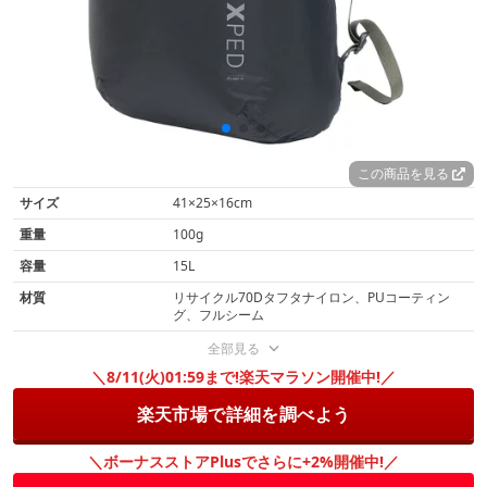
この商品を見る
サイズ
41×25×16cm
重量
100g
容量
15L
材質
リサイクル70Dタフタナイロン、PUコーティン
グ、フルシーム
全部見る
＼8/11(火)01:59まで!楽天マラソン開催中!／
楽天市場で詳細を調べよう
＼ボーナスストアPlusでさらに+2%開催中!／