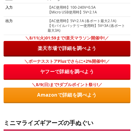
入力
【AC使用時】100-240V=0.5A
【Micro USB使用時】5V=2.1A
出力
【AC使用時】5V=2.1A (各ポート最大2.1A)
【モバイルバッテリー使用時】5V=3A (各ポート
最大3A)
＼8/11(火)01:59まで!楽天マラソン開催中!／
楽天市場で詳細を調べよう
＼ボーナスストアPlusでさらに+2%開催中!／
ヤフーで詳細を調べよう
＼8/9(日)まで!ダブルポイント祭り!／
Amazonで詳細を調べよう
ミニマライズギアーズの手ぬぐい