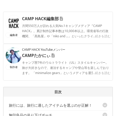
CAMP HACK編集部
月間550万人が訪れる人気No.1キャンプメディア『CAMP
HACK』。累計制作記事本数は10,000本以上。環境省等の行政
編集者
機関、「髙島屋」や「niko and ...」といったクライアントとの
...続きを読む
連携実績多数。また、TBSテレビ『ラヴィット！』等、各メデ
ィアで登壇機会多数の編集部員も所属。
CAMP HACK YouTubeメンバー
CAMP HACK編集部のプロフィール
CAMPたかにぃ
キャンプ歴7年のウルトラライト（UL）スタイルキャンパー。
制作者
旅が大好きなので、連泊するキャンプや登山等を楽しんでおり
ます。 「minimalize gears」というメディアを運営していて、
...続きを読む
軽量化したキャンプYouTuber、ブロガーでもあり、オリジナル
グッズも販売しております。
CAMPたかにぃのプロフィール
目次
旅行には、旅行に適したアイテムを選ぶのが正解！
無印良品の吊り下げポーチ