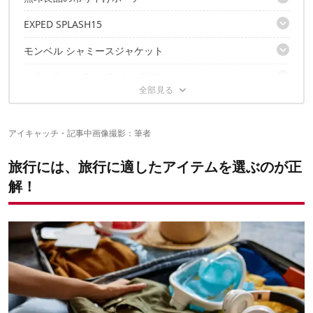
荷物を減らせるのは…1つで何役もこなせる便利アイテム！
EXPED SPLASH15
収納力抜群！真ん中のポーチは独立する
モンベル シャミースジャケット
コンパクトにして、強度と防水性も高い！
Anker PowerCore Fusion 5000
忍ばせる、薄手の防寒着。そのままパジャマにも！
ミニマライズギアーズの手ぬぐい
バッテリー本体とスマホが同時に充電できる！
Gumの旅行歯ブラシ
アイキャッチ・記事中画像撮影：筆者
嵩張らない・乾きが早い・代用グッズにもなる
ULグッズの導入で、スイスイ楽々移動しよう！
ケースも兼ねている持ち手が、スリム化に貢献！
旅行には、旅行に適したアイテムを選ぶのが正
解！
✔こちらの記事もおすすめ