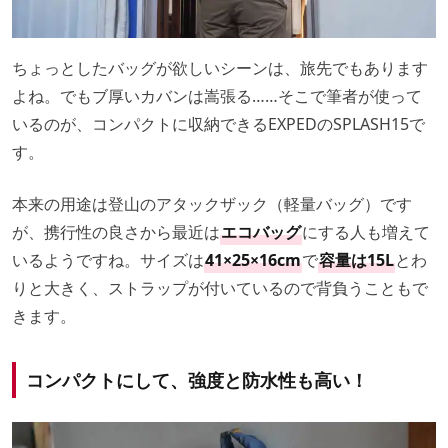
ちょっとしたバッグが欲しいシーンは、旅先でもあります
よね。でもブ厚いカバンは嵩張る……そこで筆者が使って
いるのが、コンパクトに収納できるEXPEDのSPLASH15で
す。
本来の用途は登山のアタックザック（軽量バッグ）です
が、携行性の良さから最近は
エコバッグ
にする人も増えて
いるようですね。サイズは
41×25×16cm
で
容量は15L
とわ
りと大きく、ストラップが付いているので背負うこともで
きます。
コンパクトにして、強度と防水性も高い！