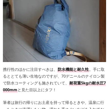
携行性のほかに注目すべきは、
防水機能と耐久性
。手に取
るととても薄い生地なのですが、70デニールのナイロン製
で防水コーティングも施されていて、
耐荷重5kgの耐水圧7
000mm
と見た目以上にタフ！
筆者は旅行の帰りにお土産を持って帰るときや、温泉に行