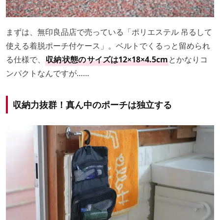
まずは、無印良品店で売っている「ポリエステル 吊るして
使える着脱ポーチ付ケース」。ベルトでくるっと留められ
る仕様で、
収納
状態の
サイズは12×18×4.5cm
とかなりコ
ンパクトなんですが……
収納力抜群！真ん中のポーチは独立する