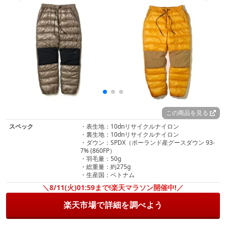
この商品を見る
スペック
・表生地：10dnリサイクルナイロン
・裏生地：10dnリサイクルナイロン
・ダウン：SPDX（ポーランド産グースダウン 93-
7% (860FP）
・羽毛量：50g
・総重量：約275g
・生産国：ベトナム
＼8/11(火)01:59まで!楽天マラソン開催中!／
楽天市場で詳細を調べよう