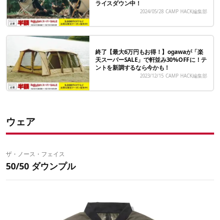
ライスダウン中！
2024/05/28
CAMP HACK編集部
終了【最大6万円もお得！】ogawaが「楽
天スーパーSALE」で軒並み30%OFFに！テ
ントを新調するなら今かも！
2023/12/15
CAMP HACK編集部
ウェア
ザ・ノース・フェイス
50/50 ダウンプル