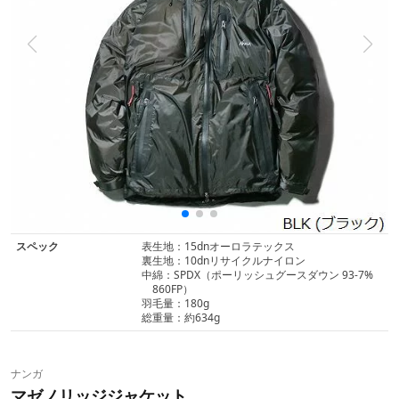
スペック
表生地：15dnオーロラテックス
裏生地：10dnリサイクルナイロン
中綿：SPDX（ポーリッシュグースダウン 93-7%
860FP）
羽毛量：180g
総重量：約634g
ナンガ
マゼノリッジジャケット