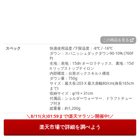
この商品を見る
スペック
快適使用温度 /下限温度：-8℃ / -16℃
ダウン：スパニッシュダックダウン90-10% (760F
P)
生地：表地：15dn オーロラテックス、裏地：15d
n リップストップナイロン
内部構造：台形ボックスキルト構造
ダウン量：750g
サイズ：最大長:203 X 最大肩幅80/cm(身長165cm
まで)
収納サイズ：φ19 × 31cm
付属品：ショルダーウォーマー、ドラフトチュー
ブ付き
総重量：約1,200g
＼8/11(火)01:59まで!楽天マラソン開催中!／
楽天市場で詳細を調べよう