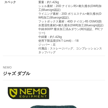
スペック
重量：約1.42kg
シェル素材：20D ナイロンRS+耐久撥水(DWR)加
工(Bluesign認証)
ライニング素材：20D ポリエステル+耐久撥水(D
WR)加工(Bluesign認証)、
フットボックス素材：40D ナイロンRS OSMO(防
水透湿性素材)+耐久撥水(DWR)加工(Bluesign認証)
中綿:800FP 撥水加工済みダウン(RDS認証、PFCフ
リー)
中綿量：約1.42kg
使用下限温度(EN T-Limit)：-18
ジッパー：左
付属品：ストレージバッグ、コンプレッションス
タッフバッグ
NEMO
ジャズ ダブル