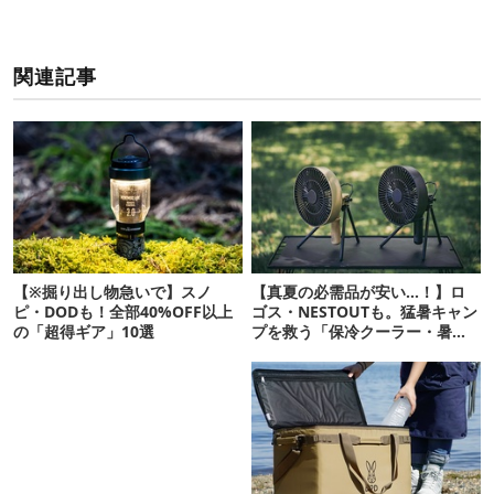
関連記事
【※掘り出し物急いで】スノ
【真夏の必需品が安い…！】ロ
ピ・DODも！全部40%OFF以上
ゴス・NESTOUTも。猛暑キャン
の「超得ギア」10選
プを救う「保冷クーラー・暑さ
対策ギア」12選