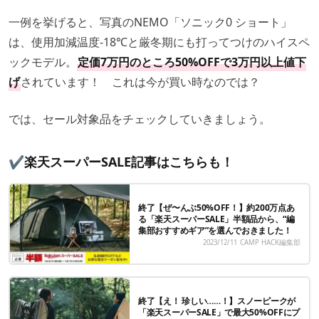
一例を挙げると、写真のNEMO「ソニック0 ショート」
は、使用加減温度-18℃と厳冬期にも打ってつけのハイスペ
ックモデル。
定価7万円のところ50%OFFで3万円以上値下
げ
されています！ これは今が買い時なのでは？
では、セール対象品をチェックしていきましょう。
✔️楽天スーパーSALE記事はこちらも！
終了【ぜ〜んぶ50%OFF！】約200万点あ
る「楽天スーパーSALE」半額品から、“編
集部おすすめギア”を選んでおきました！
2023/12/11
CAMP HACK編集部
終了【え！ 珍しい……！】スノーピークが
「楽天スーパーSALE」で最大50%OFFにプ