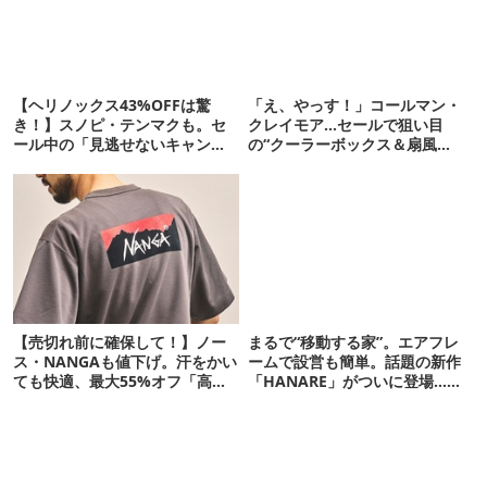
【ヘリノックス43%OFFは驚
「え、やっす！」コールマン・
き！】スノピ・テンマクも。セ
クレイモア…セールで狙い目
ール中の「見逃せないキャンプ
の“クーラーボックス＆扇風
道具」12選
機”12選
【売切れ前に確保して！】ノー
まるで“移動する家”。エアフレ
ス・NANGAも値下げ。汗をかい
ームで設営も簡単。話題の新作
ても快適、最大55%オフ「高機
「HANARE」がついに登場…！
能ウェア」10選
【07/24予約開始】