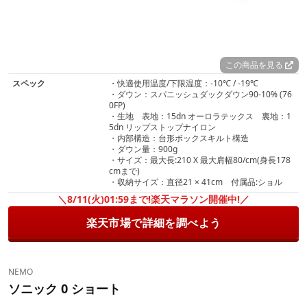
この商品を見る
スペック
・快適使用温度/下限温度：-10℃ / -19℃
・ダウン：スパニッシュダックダウン90-10% (76
0FP)
・生地 表地：15dn オーロラテックス 裏地：1
5dn リップストップナイロン
・内部構造：台形ボックスキルト構造
・ダウン量：900g
・サイズ：最大長:210 X 最大肩幅80/cm(身長178
cmまで)
・収納サイズ：直径21 × 41cm 付属品:ショル
＼8/11(火)01:59まで!楽天マラソン開催中!／
楽天市場で詳細を調べよう
NEMO
ソニック 0 ショート