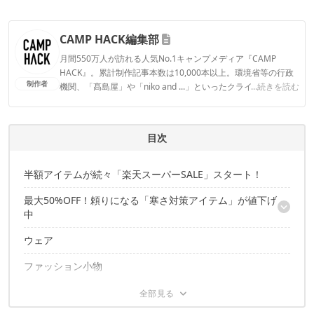
CAMP HACK編集部
月間550万人が訪れる人気No.1キャンプメディア『CAMP
HACK』。累計制作記事本数は10,000本以上。環境省等の行政
制作者
機関、「髙島屋」や「niko and ...」といったクライアントとの
...続きを読む
連携実績多数。また、TBSテレビ『ラヴィット！』等、各メデ
ィアで登壇機会多数の編集部員も所属。
CAMP HACK編集部のプロフィール
目次
半額アイテムが続々「楽天スーパーSALE」スタート！
最大50%OFF！頼りになる「寒さ対策アイテム」が値下げ
中
ウェア
ナンガ、NEMO、ザ・ノース・フェイスをピックアップ！
ファッション小物
シュラフ