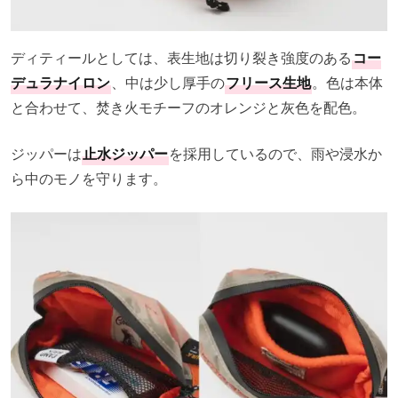
ディティールとしては、表生地は切り裂き強度のある
コー
デュラナイロン
、中は少し厚手の
フリース生地
。色は本体
と合わせて、焚き火モチーフのオレンジと灰色を配色。
ジッパーは
止水ジッパー
を採用しているので、雨や浸水か
ら中のモノを守ります。