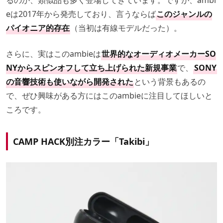
るのか、類似品も多く登場してきています。ですが、ambi
eは2017年から発売しており、言うならば
このジャンルの
パイオニア的存在
（当初は有線モデルだった）。
さらに、実はこのambieは
世界的なオーディオメーカーSO
NYからスピンオフして立ち上げられた新規事業
で、
SONY
の音響技術も使いながら開発された
という背景もあるの
で、ぜひ興味がある方にはこのambieに注目してほしいと
ころです。
CAMP HACK別注カラー「Takibi」