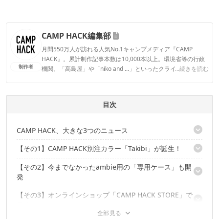
CAMP HACK編集部
月間550万人が訪れる人気No.1キャンプメディア『CAMP
HACK』。累計制作記事本数は10,000本以上。環境省等の行政
制作者
機関、「髙島屋」や「niko and ...」といったクライアントとの
...続きを読む
連携実績多数。また、TBSテレビ『ラヴィット！』等、各メデ
ィアで登壇機会多数の編集部員も所属。
CAMP HACK編集部のプロフィール
目次
CAMP HACK、大きな3つのニュース
【その1】CAMP HACK別注カラー「Takibi」が誕生！
今までになかった、3つの「初」の試み
【その2】今までなかったambie用の「専用ケース」も開
「耳をふさがない」ブームの立役者
発
CAMP HACK別注カラー「Takibi」
肌なじみの良いオレンジ
【その3】オンラインショップ「CAMP HACK STORE」で
日常使いしやすい絶妙サイズ
仕事、スポーツ、自宅……生活に溶け込む日用品として
予約スタート