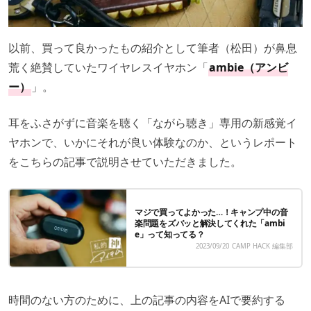
以前、買って良かったもの紹介として筆者（松田）が鼻息
荒く絶賛していたワイヤレスイヤホン「
ambie（アンビ
ー）
」。
耳をふさがずに音楽を聴く「ながら聴き」専用の新感覚イ
ヤホンで、いかにそれが良い体験なのか、というレポート
をこちらの記事で説明させていただきました。
マジで買ってよかった…！キャンプ中の音
楽問題をズバッと解決してくれた「ambi
e」って知ってる？
2023/09/20
CAMP HACK 編集部
時間のない方のために、上の記事の内容をAIで要約する