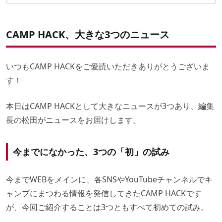
最後に……
お店のコンセプトは「アウトドアな暮らし」
12月8日(金)12:00に予約スタート
✔こちらの記事もおすすめ！
ステッカーもプレゼント
CAMP HACK、大きな3つのニュース
いつもCAMP HACKをご愛読いただきありがとうございま
す！
本日はCAMP HACKとして大きなニュースが3つあり、編集
長の松田がニュースをお届けします。
今までになかった、3つの「初」の試み
今までWEBをメインに、各SNSやYouTubeチャンネルでキ
ャンプにまつわる情報を発信してきたCAMP HACKです
が、今回ご紹介することは3つともすべて初めての試み。