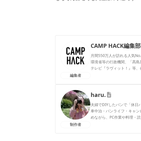
CAMP HACK編集部
月間550万人が訪れる人気No
環境省等の行政機関、「髙島屋」
テレビ『ラヴィット！』等、
編集者
CAMP HACK編集部のプ
haru.
夫婦でDIYしたバンで「休
車中泊・バンライフ・キャン
めながら、PC作業や料理・
きです。
制作者
haru.のプロフィール