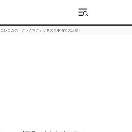
エレコムの「クックマグ」が冬の車中泊で大活躍！