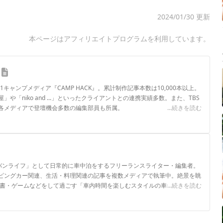
2024/01/30 更新
本ページはアフィリエイトプログラムを利用しています。
.1キャンプメディア『CAMP HACK』。累計制作記事本数は10,000本以上。
や「niko and ...」といったクライアントとの連携実績多数。また、TBS
各メディアで登壇機会多数の編集部員も所属。
...続きを読む
ロフィール
日バンライフ」として日常的に車中泊をするフリーランスライター・編集者。
ピングカー関連、生活・料理関連の記事を複数メディアで執筆中。絶景を眺
読書・ゲームなどをして過ごす「車内時間を楽しむスタイルの車中泊」が好
...続きを読む