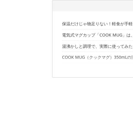
保温だけじゃ物足りない！軽食が手軽
電気式マグカップ「COOK MUG」
もはや携帯式鍋！保温はもちろん料理
湯沸かしと調理で、実際に使ってみた
沸かす・煮る・保温の1台3役が、卓
コレ画期的！調理もできるから洗い物
COOK MUG（クックマグ）350mL
350mlのお湯が沸くまで、9分30秒ほ
マグカップ型で持ちやすく、食べたり
具だくさんスープを手作りしてみた
デスクに置いても邪魔にならない、コ
手軽に料理が作れるクックマグは、キ
電源部分が濡れないように洗おう
カップスープの素と合わせてリゾット
容量は350ml。1人分の飲み物に鍋
飲み口が熱くなるので、やけどに注意
便利だけど、ちょっとした注意点も
✔こちらの記事もおすすめ