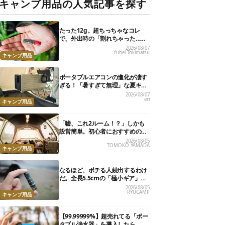
キャンプ用品の人気記事を探す
たった12g。超ちっちゃなコレ
で、外出時の「割れちゃった…」
がなくなりました
2026/08/07
Yuhei Tokimatsu
キャンプ用品
ポータブルエアコンの進化が凄す
ぎる！「暑すぎて無理」な夏キャ
ンプを激変させる最新5選
2026/08/07
eri
キャンプ用品
「嘘、これ2ルーム！？」しかも
設営簡単。初心者におすすめの最
新“おしゃれ広々テント”7選
2026/08/05
TOMOKO YAMADA
キャンプ用品
なるほど、ポチる人続出するわけ
だ。全長5.5cmの「極小ギア」を
使って分かったほんとの魅力
2026/08/05
RYUCAMP
キャンプ用品
【99.99999%】超売れてる「ポー
タブル浄水器」を導入したら、防