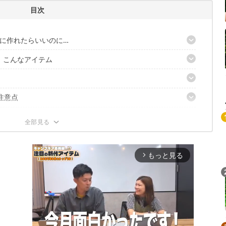
目次
に作れたらいいのに…
は、こんなアイテム
までできるスグレモノ
上で完結！
も最小限
の注意点
ど
飲んだりもしやすい
ンパクトサイズが嬉しい
ャンプや車中泊に最適！
作りも！
やケトルを使う必要ナシ
！
もっと見る
arrow_forward_ios