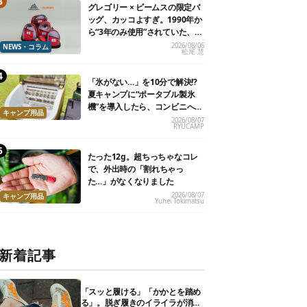
グレゴリー × ビームスの限定バ
ッグ、カッコよすぎ。1990年か
ら“3年のみ使用”されていた、紫
タグが復活
2026/08/06
NEWS・コラム
松尾 慧
「氷がない…」を10分で解決!?
夏キャンプに“ポータブル製氷
機”を導入したら、コンビニへ走
キャンプ用品
る必要がなくなった
2026/08/07
RYUCAMP
たった12g。超ちっちゃなコレ
で、外出時の「割れちゃっ
た…」がなくなりました
2026/08/07
キャンプ用品
Yuhei Tokimatsu
新着記事
「スッと履ける」「かかとを踏め
る」。脱ぎ履きのイライラが消え