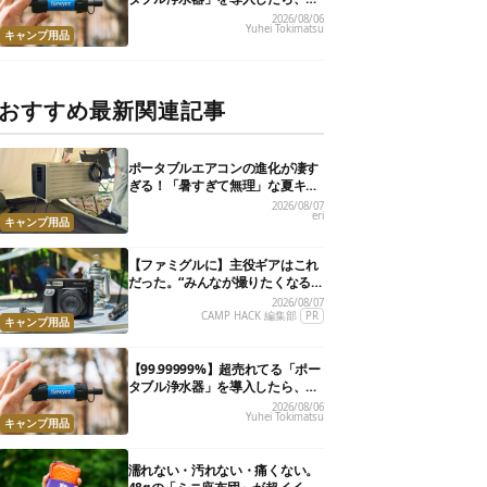
災が明確に自分ごと化した
2026/08/06
Yuhei Tokimatsu
キャンプ用品
おすすめ最新関連記事
ポータブルエアコンの進化が凄す
ぎる！「暑すぎて無理」な夏キャ
ンプを激変させる最新5選
2026/08/07
eri
キャンプ用品
【ファミグルに】主役ギアはこれ
だった。“みんなが撮りたくなる
カメラ”が楽しすぎる！
2026/08/07
CAMP HACK 編集部
PR
キャンプ用品
【99.99999%】超売れてる「ポー
タブル浄水器」を導入したら、防
災が明確に自分ごと化した
2026/08/06
Yuhei Tokimatsu
キャンプ用品
濡れない・汚れない・痛くない。