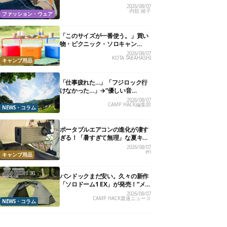
る快適“スニーカーサンダル”6選
2026/08/07
内舘 綾子
ファッション・ウェア
「このサイズが一番使う。」買い
物・ピクニック・ソロキャン
に“ちょうどいい”小型クーラーボ
2026/08/07
KOTA TAKAHASHI
ックス13選
キャンプ用品
「仕事疲れた…」「フジロック行
けなかった…」→“優しい音
楽”と“大きな自然”で治癒。まだ間
2026/08/07
CAMP HACK編集部
に合います。
NEWS・コラム
ポータブルエアコンの進化が凄す
ぎる！「暑すぎて無理」な夏キャ
ンプを激変させる最新5選
2026/08/07
eri
キャンプ用品
バンドックまだ安い。久々の新作
「ソロドーム1 EX」が発売！“メ
ッシュインナー”だけでも使える
2026/08/07
CAMP HACK最速ニュース
よ【防災も◎】
NEWS・コラム