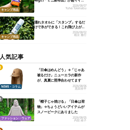
48gの「ミニ座布団」が超イイ具
合
2026/08/07
Yuhei Tokimatsu
キャンプ用品
濡れタオルに「スタンプ」するだ
けで氷ができる！これ飛び上がる
くらい涼しくて最高だった
2026/08/02
相京 雅行
キャンプ用品
人気記事
「日傘はめんどう」→「じゃあ
被るだけ」ニューエラの新作
が、真夏に照準合わせてます
2026/08/06
NEWS・コラム
黒田祥平
「帽子じゃ焼ける」「日傘は荷
物」→ちょうどいいアイテムが
スノーピークにありました
2026/08/05
ファッション・ウェア
内舘 綾子