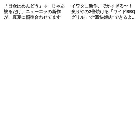
「日傘はめんどう」→「じゃあ
イワタニ新作、でかすぎる〜！
被るだけ」ニューエラの新作
炙りやの2倍焼ける「ワイドBBQ
が、真夏に照準合わせてます
グリル」で“豪快焼肉”できるよ
【再販開始】