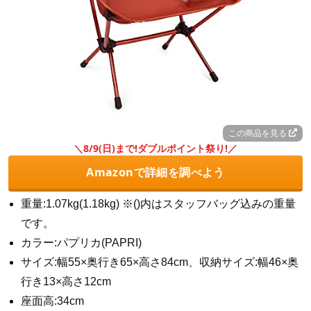
この商品を見る
＼8/9(日)まで!ダブルポイント祭り!／
Amazonで詳細を調べよう
重量:1.07kg(1.18kg) ※()内はスタッフバッグ込みの重量
です。
カラー:パプリカ(PAPRI)
サイズ:幅55×奥行き65×高さ84cm、収納サイズ:幅46×奥
行き13×高さ12cm
座面高:34cm