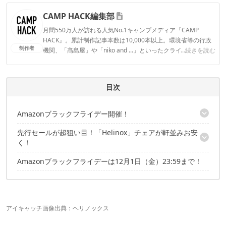
CAMP HACK編集部
月間550万人が訪れる人気No.1キャンプメディア『CAMP
HACK』。累計制作記事本数は10,000本以上。環境省等の行政
制作者
機関、「髙島屋」や「niko and ...」といったクライアントとの
...続きを読む
連携実績多数。また、TBSテレビ『ラヴィット！』等、各メデ
ィアで登壇機会多数の編集部員も所属。
CAMP HACK編集部のプロフィール
目次
Amazonブラックフライデー開催！
先行セールが超狙い目！「Helinox」チェアが軒並みお安
ブラックフライデーはこちらの記事でも紹介中！
く！
Amazonブラックフライデーは12月1日（金）23:59まで！
オプションアイテムも！
アイキャッチ画像出典：
ヘリノックス