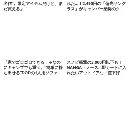
名作”。限定アイテムだけど、ま
れた…！2,490円の「偏光サング
だ買えるよ！
ラス」がキャンパー納得のクオ
リティ
「家でゴロゴロできる」→なの
スノピ衝撃の3,000円以下も！
にキャンプでも重宝。“簡単に持
NANGA・ノース…即カートに入
ち出せる”DODの1人用ソファが
れたいアウトドアな「値下げ夏
便利かも
服」12選