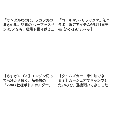
「サンダルなのに」フカフカの
「コールマン×リラックマ」初コ
履き心地。話題の“ウーフォスサ
ラボ！限定アイテムが8月1日発
ンダル”なら、猛暑も乗り越えら
売【かンわいぃ〜ッ】
れるかも
【さすがロゴス】エンジン切っ
【タイムズカー、車中泊でき
ても冷たさ続く。新発想の
る？】カーシェアでキャンプし
「2WAY仕様ボトルホルダー」が
たいので、直接聞いてみました
頼りになります