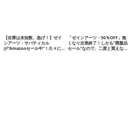
【在庫は未知数、急げ！】ゼイ
「ゼインアーツ・50％OFF」無
ンアーツ・サバティカル
くなり次第終了！しかも“廃盤品
が“Amazonセール中”！久々に
セール”なので、二度と買えない
タープも買おうかな…
かも【8月4日から】