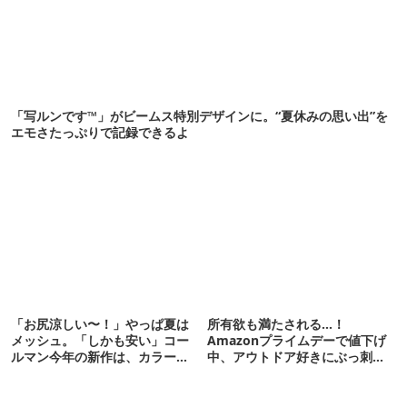
「写ルンです™」がビームス特別デザインに。“夏休みの思い出”を
エモさたっぷりで記録できるよ
「お尻涼しい〜！」やっぱ夏は
所有欲も満たされる…！
メッシュ。「しかも安い」コー
Amazonプライムデーで値下げ
ルマン今年の新作は、カラーも
中、アウトドア好きにぶっ刺さ
さわやかです
る「便利ガジェット」8選