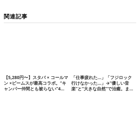
関連記事
【5,280円〜】スタバ × コールマ
「仕事疲れた…」「フジロック
ン ×ビームスが最高コラボ。“キ
行けなかった…」→“優しい音
ャンパー仲間とも被らない”4ア
楽”と“大きな自然”で治癒。まだ
イテムを発表
間に合います。