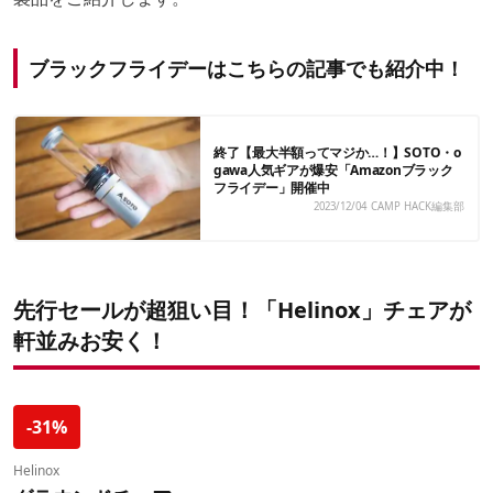
ブラックフライデーはこちらの記事でも紹介中！
終了【最大半額ってマジか…！】SOTO・o
gawa人気ギアが爆安「Amazonブラック
フライデー」開催中
2023/12/04
CAMP HACK編集部
先行セールが超狙い目！「Helinox」チェアが
軒並みお安く！
-31%
Helinox