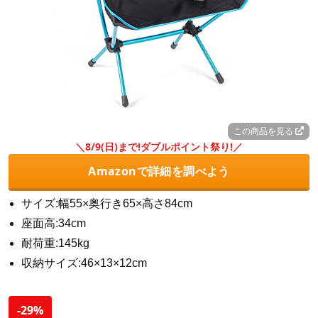
この商品を見る
＼8/9(日)まで!ダブルポイント祭り!／
Amazonで詳細を調べよう
サイズ:幅55×奥行き65×高さ84cm
座面高:34cm
耐荷重:145kg
収納サイズ:46×13×12cm
-29%