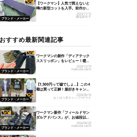
【ワークマン】人気で買えないと
噂の新型コットを入手。前作から
超進化したコスパの良さに脱帽で
2023/11/15
國塩亜矢子
す
ブランド・メーカー
おすすめ最新関連記事
ワークマンの新作「ディアテック
ススリッポン」をレビュー！暖か
さやサイズ感は？
2024/12/19
matsuda sachi
ブランド・メーカー
【1,500円って嘘でしょ…】この４
着は買って正解！服好きキャンパ
ーの「ワークマン」ガチ買い夏服
2024/06/16
みくゆう@キャンプ×サウナ
レビュー
ブランド・メーカー
ワークマン新作「フィールドサン
ダルアドバンス」が、お値段以上
のハイクオリティ！
2024/06/20
matsuda sachi
ブランド・メーカー