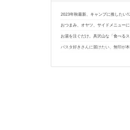
2023年秋最新、キャンプに推したい1
おつまみ、オヤツ、サイドメニューに
お湯を注ぐだけ。具沢山な「食べるス
【1】「大きいままの焼きチーズ」｜1袋
パスタ好きさんに届けたい、無印が本
【2】「オクラ入りねばねば野菜のスー
【3】「北海道産玉ねぎのオニオンスー
こだわりパスタに合う絶品ソース
【4】各種ショートパスタ｜200g 250
こんなの待ってた……パスタ作りの救
【5】定番が嬉しい「ボロネーゼ」｜1
【6】食欲の秋を満喫「ポルチーニクリ
リッチなメニューも湯煎でらくらく
【8】「塩タブレット」｜200g450円
【7】自分じゃ作れないからこそ「いわ
ソロキャン飯におススメしたいのは…
【9】「世界の煮込み 牛肉の赤ワイン煮
有能すぎる……炊き込みごはんの素が
【10】「麺にかける 牛すじカレースー
120円で夜食にぴったりメニューも準
【11】「炊き込みごはんの素 金目鯛
「ごはん作りで疲れないキャンプ」が
【12】「キムチ味ミニラーメン」｜4個