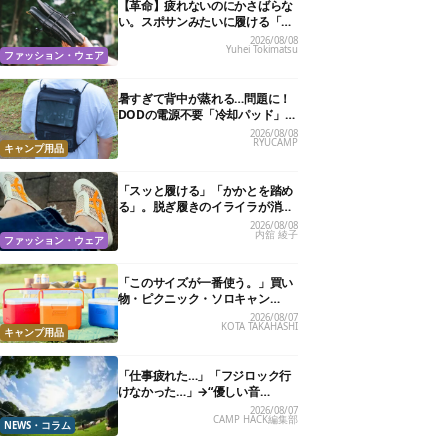
【革命】疲れないのにかさばらな
い。スポサンみたいに履ける「リ
カバリーサンダル」が大本命！
2026/08/08
Yuhei Tokimatsu
ファッション・ウェア
暑すぎて背中が蒸れる…問題に！
DODの電源不要「冷却パッド」を
試したら、夏の移動がラクになっ
2026/08/08
RYUCAMP
た
キャンプ用品
「スッと履ける」「かかとを踏め
る」。脱ぎ履きのイライラが消え
る快適“スニーカーサンダル”6選
2026/08/08
内舘 綾子
ファッション・ウェア
「このサイズが一番使う。」買い
物・ピクニック・ソロキャン
に“ちょうどいい”小型クーラーボ
2026/08/07
KOTA TAKAHASHI
ックス13選
キャンプ用品
「仕事疲れた…」「フジロック行
けなかった…」→“優しい音
楽”と“大きな自然”で治癒。まだ間
2026/08/07
CAMP HACK編集部
に合います。
NEWS・コラム