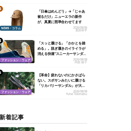
「日傘はめんどう」→「じゃあ
被るだけ」ニューエラの新作
が、真夏に照準合わせてます
2026/08/06
NEWS・コラム
黒田祥平
「スッと履ける」「かかとを踏
める」。脱ぎ履きのイライラが
消える快適“スニーカーサンダ
ル”6選
2026/08/08
ファッション・ウェア
内舘 綾子
【革命】疲れないのにかさばら
ない。スポサンみたいに履ける
「リカバリーサンダル」が大本
命！
2026/08/08
ファッション・ウェア
Yuhei Tokimatsu
新着記事