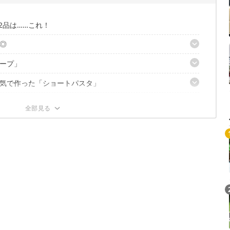
2品は……これ！
◎
ープ」
499円
気で作った「ショートパスタ」
プ」｜4食入り420円
プ」｜4食入り420円
円
世主があらわれた！
人前390円
ーム」｜1人前420円
しとフェンネル」｜1人前420円
Loaded
:
/
Unmute
6.57%
…
」｜1人前390円
スープ&パスタソースに
プ」｜1人前350円
備完了
ごはん」｜お米2合用390円
叶う、無印良品グルメ
入り120円