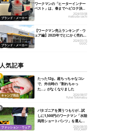
ワークマンの「ヒーターインナー
ベスト」は、春までヘビロテ決定
です！
2024/03/08
matsuda sachi
ブランド・メーカー
【ワークマン売上ランキング・ウ
ェア編】2023年でとにかく売れた
人気製品TOP5
2024/01/15
GGGC
ブランド・メーカー
人気記事
たった12g。超ちっちゃなコレ
で、外出時の「割れちゃっ
た…」がなくなりました
2026/08/07
キャンプ用品
Yuhei Tokimatsu
パタゴニアを買うつもりが…試
しに1,500円のワークマン「水陸
両用ショートパンツ」を選んだ
ら大正解だった
2026/08/05
ファッション・ウェア
RYUCAMP