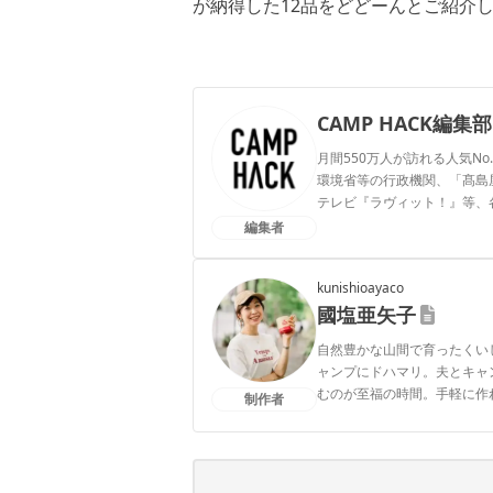
が納得した12品をどどーんとご紹介
CAMP HACK編集部
月間550万人が訪れる人気No
環境省等の行政機関、「髙島屋」
テレビ『ラヴィット！』等、
編集者
CAMP HACK編集部のプ
kunishioayaco
國塩亜矢子
自然豊かな山間で育ったくい
ャンプにドハマリ。夫とキャ
むのが至福の時間。手軽に作
制作者
利ギアなどを中心に発信中！「
でもおいしい情報を発信して
國塩亜矢子のプロフィール