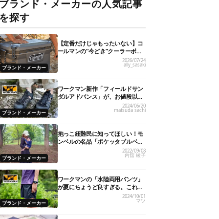
ブランド・メーカーの人気記事
を探す
【定番だけじゃもったいない】コ
ールマンの“今どき”クーラーボッ
クス7選！
2026/07/24
ally_sasaki
ブランド・メーカー
ワークマン新作「フィールドサン
ダルアドバンス」が、お値段以上
のハイクオリティ！
2024/06/20
matsuda sachi
ブランド・メーカー
抱っこ紐難民に知ってほしい！モ
ンベルの名品「ポケッタブルベビ
ーキャリア」が全パパママにおす
2022/09/08
内舘 綾子
すめの理由
ブランド・メーカー
ワークマンの「水陸両用パンツ」
が夏にちょうど良すぎる。これで
1,900円ってどゆこと…
2024/10/01
マツ
ブランド・メーカー