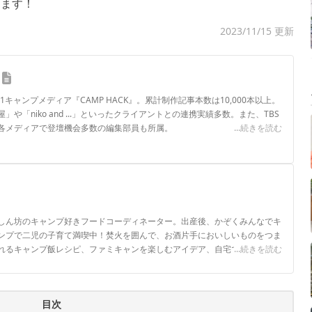
します！
2023/11/15 更新
.1キャンプメディア『CAMP HACK』。累計制作記事本数は10,000本以上。
や「niko and ...」といったクライアントとの連携実績多数。また、TBS
各メディアで登壇機会多数の編集部員も所属。
...続きを読む
ロフィール
しん坊のキャンプ好きフードコーディネーター。出産後、かぞくみんなでキ
ンプで二児の子育て満喫中！焚火を囲んで、お酒片手においしいものをつま
れるキャンプ飯レシピ、ファミキャンを楽しむアイデア、自宅でも使える便
...続きを読む
ヒルナンデス！」 「熱狂マニアさん！」 「J-wave」などTV・ラジオ番組
いる。レシピ開発・監修・栄養学コラムも多数のママキャンパー。
目次