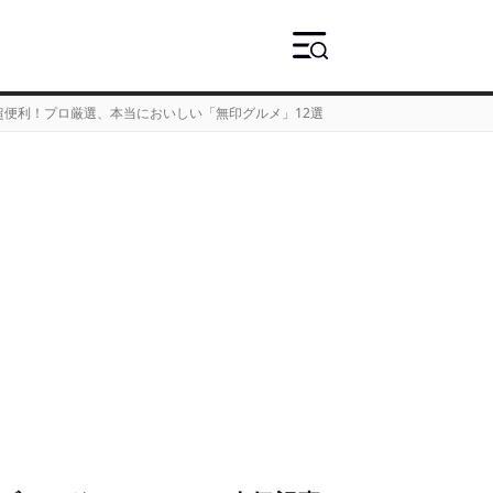
便利！プロ厳選、本当においしい「無印グルメ」12選