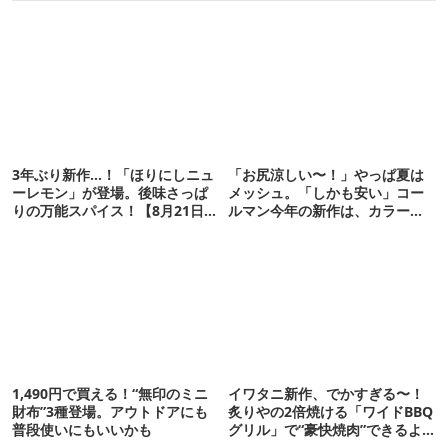
3年ぶり新作…！「ほりにしニュ
「お尻涼しい〜！」やっぱ夏は
ーレモン」が登場。後味さっぱ
メッシュ。「しかも安い」コー
りの万能スパイス！【8月21日発
ルマン今年の新作は、カラーも
売】
さわやかです
1,490円で買える！“無印のミニ
イワタニ新作、でかすぎる〜！
財布”3種登場。アウトドアにも
炙りやの2倍焼ける「ワイドBBQ
普段使いにもいいかも
グリル」で“豪快焼肉”できるよ
【再販開始】