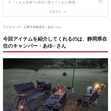
3、“とある失敗”を成功に変えてくれた陶器
99 high ground「パンチングストレージ」
4、冷凍ピザも、ガス火で簡単においしく
hime「土鍋スキレット ソロ」
5、職人技と曲線美が光るランタンシェード
ENRO「ガス式窯焼名人」
アイキャッチ・記事中画像提供：あゆ♂さん
2023年11月開催の「フィールドスタイル」に注目
KURASHI MADE「ドームルック」
今回アイテムを紹介してくれるのは、静岡県在
✔️こちらの記事もチェック
住のキャンパー・あゆ♂さん