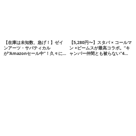
【在庫は未知数、急げ！】ゼイ
【5,280円〜】スタバ × コールマ
ンアーツ・サバティカル
ン ×ビームスが最高コラボ。“キ
が“Amazonセール中”！久々に
ャンパー仲間とも被らない”4ア
タープも買おうかな…
イテムを発表