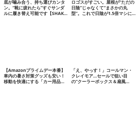
底が噛み合う、持ち運びカンタ
ロゴスがすごい。屋根が“ただの
ン。“靴に疲れたら”すぐサンダ
日陰”じゃなくて“まさかの丸
ルに履き替え可能です【SHAKA
型”。これで日陰が1.5倍マシに
新作】
なる新作タープです
【Amazonプライムデー本番】
「え、やっす！」コールマン・
車内の暑さ対策グッズも安い！
クレイモア…セールで狙い目
移動を快適にする「カー用品」
の“クーラーボックス＆扇風
12選
機”12選