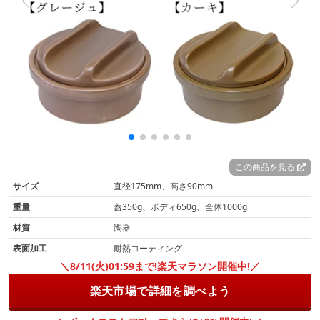
この商品を見る
サイズ
直径175mm、高さ90mm
重量
蓋350g、ボディ650g、全体1000g
材質
陶器
表面加工
耐熱コーティング
＼8/11(火)01:59まで!楽天マラソン開催中!／
楽天市場で詳細を調べよう