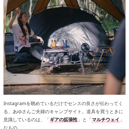
Instagramを眺めているだけでセンスの良さが伝わってく
る、あゆさんご夫婦のキャンプサイト。道具を買うときに
意識しているのは、「
ギアの
拡張性
」と「
マルチウェイ
」
なもの。