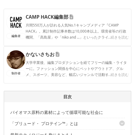
CAMP HACK編集部
月間550万人が訪れる人気No.1キャンプメディア『CAMP
HACK』。累計制作記事本数は10,000本以上。環境省等の行政
編集者
機関、「髙島屋」や「niko and ...」といったクライアントとの
...続きを読む
連携実績多数。また、TBSテレビ『ラヴィット！』等、各メデ
ィアで登壇機会多数の編集部員も所属。
かないさちお
CAMP HACK編集部のプロフィール
大学卒業後、編集プロダクションを経てフリーの編集・ライタ
ーに。ファッション関係を中心にペットやアウトドア、グル
制作者
メ、スポーツ、美容など、幅広いジャンルで活動する。趣味は
...続きを読む
映画鑑賞とテレビゲームだが、ともに娘が生まれて以来まとも
に絡めていない。ダイエットのため、深夜に代々木周辺を徘徊
中。
目次
かないさちおのプロフィール
バイオマス原料の素材によって循環可能な社会に
「ブリュード・ プロテイン™️」とは
最新テクノロジーを身にまとえ！