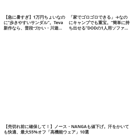
【急に暑すぎ】1万円ちょいなの
「家でゴロゴロできる」→なの
に“歩きやすいサンダル”。Teva
にキャンプでも重宝。“簡単に持
新作なら、普段づかい・川遊
ち出せる”DODの1人用ソファが
び・登山もOK！
便利かも
【売切れ前に確保して！】ノース・NANGAも値下げ。汗をかいて
も快適、最大55%オフ「高機能ウェア」10選