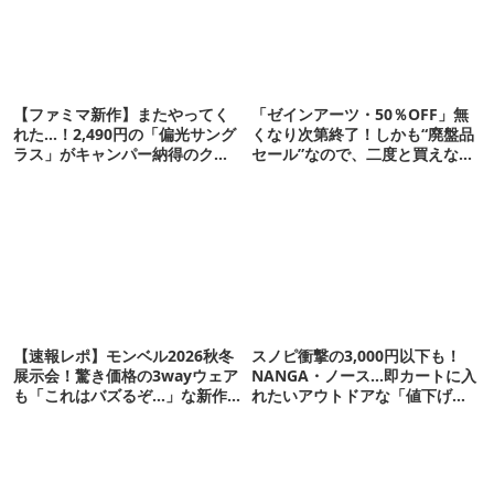
【ファミマ新作】またやってく
「ゼインアーツ・50％OFF」無
れた…！2,490円の「偏光サング
くなり次第終了！しかも“廃盤品
ラス」がキャンパー納得のクオ
セール”なので、二度と買えない
リティ
かも【8月4日から】
【速報レポ】モンベル2026秋冬
スノピ衝撃の3,000円以下も！
展示会！驚き価格の3wayウェア
NANGA・ノース…即カートに入
も「これはバズるぞ…」な新作
れたいアウトドアな「値下げ夏
10選
服」12選