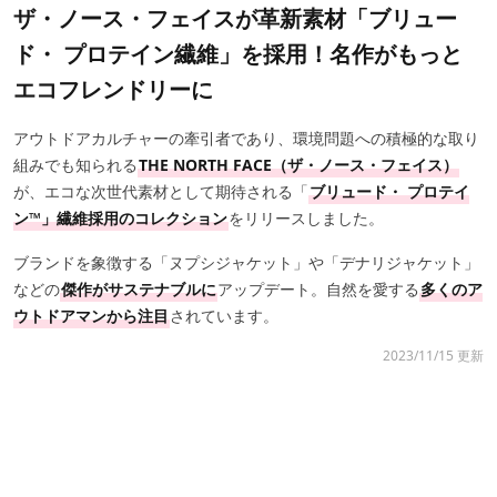
ザ・ノース・フェイスが革新素材「ブリュー
ド・ プロテイン繊維」を採用！名作がもっと
エコフレンドリーに
アウトドアカルチャーの牽引者であり、環境問題への積極的な取り
組みでも知られる
THE NORTH FACE（ザ・ノース・フェイス）
が、エコな次世代素材として期待される「
ブリュード・ プロテイ
ン™️」繊維採用のコレクション
をリリースしました。
ブランドを象徴する「ヌプシジャケット」や「デナリジャケット」
などの
傑作がサステナブルに
アップデート。自然を愛する
多くのア
ウトドアマンから注目
されています。
2023/11/15 更新