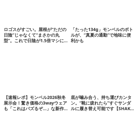
ロゴスがすごい。屋根が“ただの
「たった134g」モンベルのボト
日陰”じゃなくて“まさかの丸
ルが、“真夏の通勤”で地味に便
型”。これで日陰が1.5倍マシに
利かも
なる新作タープです
【速報レポ】モンベル2026秋冬
底が噛み合う、持ち運びカンタ
展示会！驚き価格の3wayウェア
ン。“靴に疲れたら”すぐサンダ
も「これはバズるぞ…」な新作
ルに履き替え可能です【SHAKA
10選
新作】