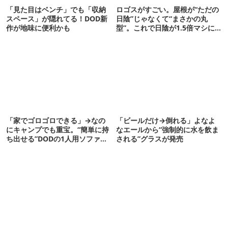
「見た目はベンチ」でも「収納
ロゴスがすごい。屋根が“ただの
スペース」が隠れてる！DOD新
日陰”じゃなくて“まさかの丸
作が地味に便利かも
型”。これで日陰が1.5倍マシに
なる新作タープです
「家でゴロゴロできる」→なの
「ビールだけ→倒れる」よなよ
にキャンプでも重宝。“簡単に持
なエールから“強制的に水を飲ま
ち出せる”DODの1人用ソファが
される”グラスが発売
便利かも