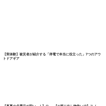
【実体験】被災者が紹介する「停電で本当に役立った」7つのアウ
トドアギア
【真夏の必需品が安い…！】ロ
【※掘り出し物急いで】スノ