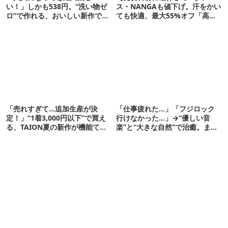
い！」しかも538円。“洗い物ゼ
ス・NANGAも値下げ。汗をかい
ロ”で作れる、おいしい新作です
ても快適、最大55%オフ「高機
【ほりにし ポップコーン】
能ウェア」10選
「売れすぎて…追加生産が決
「仕事疲れた…」「フジロック
定！」“1着3,000円以下”で買え
行けなかった…」→“優しい音
る、TAION夏の新作が機能てん
楽”と“大きな自然”で治癒。まだ
こ盛りです
間に合います。