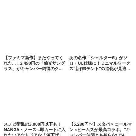
【ファミマ新作】またやってく
あの名作「シェルターG」がソ
れた…！2,490円の「偏光サング
ロ・UL仕様に！ミニマルワーク
ラス」がキャンパー納得のクオ
ス“新作3テント”の進化が見逃せ
リティ
ない
スノピ衝撃の3,000円以下も！
【5,280円〜】スタバ × コールマ
NANGA・ノース…即カートに入
ン ×ビームスが最高コラボ。“キ
れたいアウトドアな「値下げ夏
ャンパー仲間とも被らない”4ア