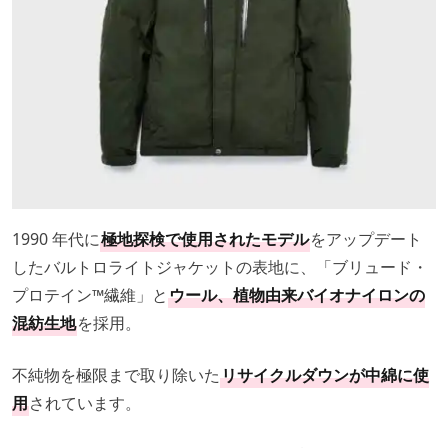
1990 年代に
極地探検で使用されたモデル
をアップデート
したバルトロライトジャケットの表地に、「ブリュード・
プロテイン™️繊維」と
ウール、植物由来バイオナイロンの
混紡生地
を採用。
不純物を極限まで取り除いた
リサイクルダウンが中綿に使
用
されています。