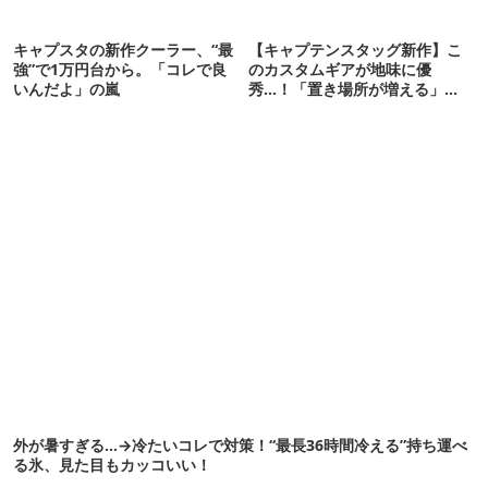
キャプスタの新作クーラー、“最
【キャプテンスタッグ新作】こ
強”で1万円台から。「コレで良
のカスタムギアが地味に優
いんだよ」の嵐
秀…！「置き場所が増える」
「荷物が落ちない」
外が暑すぎる…→冷たいコレで対策！“最長36時間冷える”持ち運べ
る氷、見た目もカッコいい！