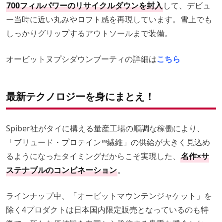
700フィルパワーのリサイクルダウンを封入
して、デビュ
ー当時に近い丸みやロフト感を再現しています。雪上でも
しっかりグリップするアウトソールまで装備。
オービットヌプシダウンブーティの詳細は
こちら
最新テクノロジーを身にまとえ！
Spiber社がタイに構える量産工場の順調な稼働により、
「ブリュード・プロテイン™️繊維」の供給が大きく見込め
るようになったタイミングだからこそ実現した、
名作×サ
ステナブルのコンビネーション
。
ラインナップ中、「オービットマウンテンジャケット」を
除く4プロダクトは日本国内限定販売となっているのも特