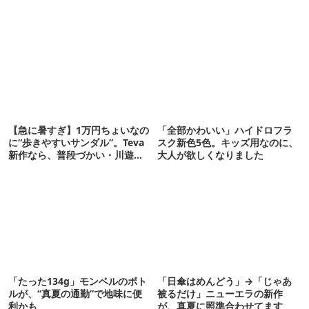
【急に暑すぎ】1万円ちょいなの
「全部かわいい」ハイドロフラ
に“歩きやすいサンダル”。Teva
スク新色5色。キッズ用なのに、
新作なら、普段づかい・川遊
大人が欲しくなりました
び・登山もOK！
「たった134g」モンベルのボト
「日傘はめんどう」→「じゃあ
ルが、“真夏の通勤”で地味に便
被るだけ」ニューエラの新作
利かも
が、真夏に照準合わせてます