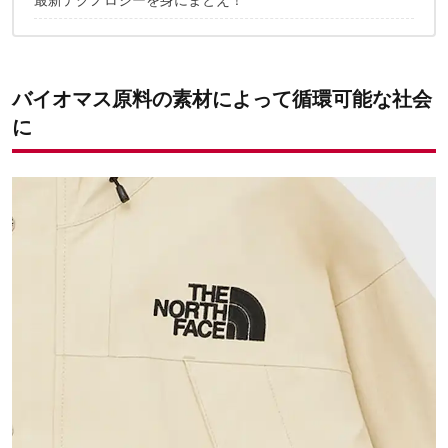
オービットマウンテンジャケット
オービットバルトロライトジャケット
オービットヌプシジャケット
オービットデナリジャケット
オービットヌプシダウンブーティ
バイオマス原料の素材によって循環可能な社会
に