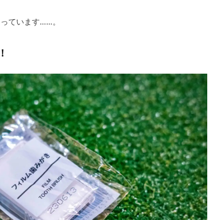
っています……。
！