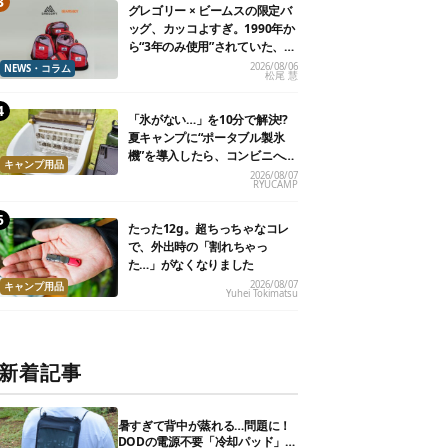
グレゴリー × ビームスの限定バ
ッグ、カッコよすぎ。1990年か
ら“3年のみ使用”されていた、紫
タグが復活
2026/08/06
NEWS・コラム
松尾 慧
「氷がない…」を10分で解決!?
夏キャンプに“ポータブル製氷
機”を導入したら、コンビニへ走
キャンプ用品
る必要がなくなった
2026/08/07
RYUCAMP
たった12g。超ちっちゃなコレ
で、外出時の「割れちゃっ
た…」がなくなりました
2026/08/07
キャンプ用品
Yuhei Tokimatsu
新着記事
暑すぎて背中が蒸れる…問題に！
DODの電源不要「冷却パッド」を