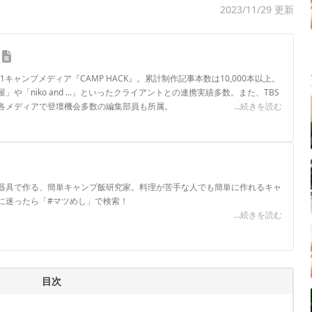
2023/11/29 更新
.1キャンプメディア『CAMP HACK』。累計制作記事本数は10,000本以上。
や「niko and ...」といったクライアントとの連携実績多数。また、TBS
各メディアで登壇機会多数の編集部員も所属。
...続きを読む
ロフィール
器具で作る、簡単キャンプ飯研究家。料理が苦手な人でも簡単に作れるキャ
に迷ったら「#マツめし」で検索！
...続きを読む
目次