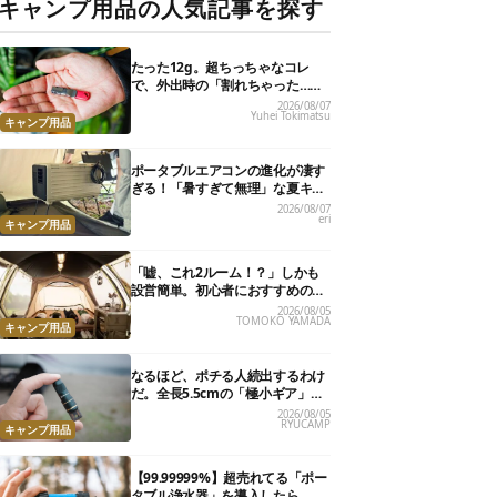
キャンプ用品の人気記事を探す
たった12g。超ちっちゃなコレ
で、外出時の「割れちゃった…」
がなくなりました
2026/08/07
Yuhei Tokimatsu
キャンプ用品
ポータブルエアコンの進化が凄す
ぎる！「暑すぎて無理」な夏キャ
ンプを激変させる最新5選
2026/08/07
eri
キャンプ用品
「嘘、これ2ルーム！？」しかも
設営簡単。初心者におすすめの最
新“おしゃれ広々テント”7選
2026/08/05
TOMOKO YAMADA
キャンプ用品
なるほど、ポチる人続出するわけ
だ。全長5.5cmの「極小ギア」を
使って分かったほんとの魅力
2026/08/05
RYUCAMP
キャンプ用品
【99.99999%】超売れてる「ポー
タブル浄水器」を導入したら、防