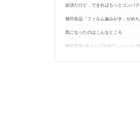
必須だけど、できればもっとコンパク
無印良品「フィルム歯みがき」がめち
無印良品にあったコレが……！
気になったのはこんなところ
とにかく軽量＆コンパクト
中身はどんな感じ？
泡立ちもいい！
無印良品×キャンプのポテンシャルは
コスパはイマイチ……。
衛生面が気になる
✔️こちらの記事もチェック