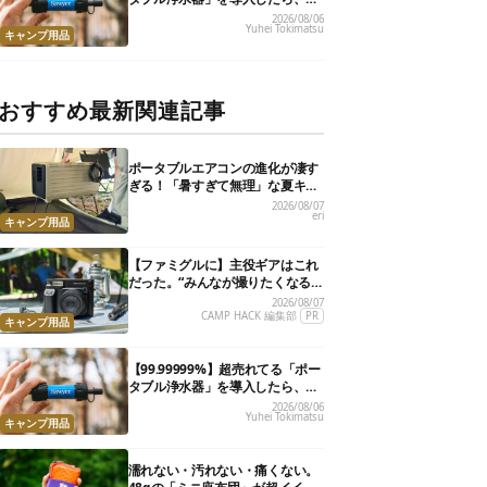
災が明確に自分ごと化した
2026/08/06
Yuhei Tokimatsu
キャンプ用品
おすすめ最新関連記事
ポータブルエアコンの進化が凄す
ぎる！「暑すぎて無理」な夏キャ
ンプを激変させる最新5選
2026/08/07
eri
キャンプ用品
【ファミグルに】主役ギアはこれ
だった。“みんなが撮りたくなる
カメラ”が楽しすぎる！
2026/08/07
CAMP HACK 編集部
PR
キャンプ用品
【99.99999%】超売れてる「ポー
タブル浄水器」を導入したら、防
災が明確に自分ごと化した
2026/08/06
Yuhei Tokimatsu
キャンプ用品
濡れない・汚れない・痛くない。