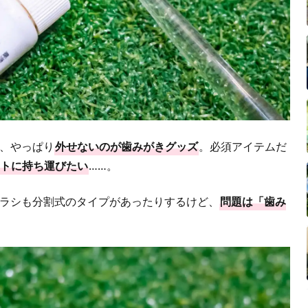
、やっぱり
外せないのが歯みがきグッズ
。必須アイテムだ
トに持ち運びたい
……。
ラシも分割式のタイプがあったりするけど、
問題は「歯み