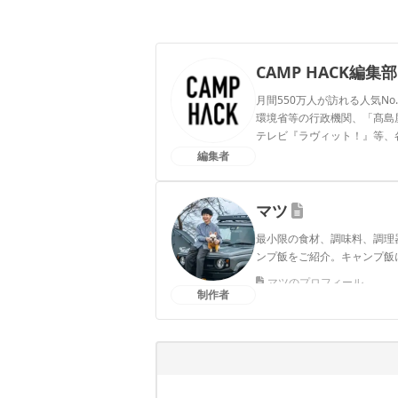
CAMP HACK編集部
月間550万人が訪れる人気No
環境省等の行政機関、「髙島屋」
テレビ『ラヴィット！』等、
編集者
CAMP HACK編集部のプ
マツ
最小限の食材、調味料、調理
ンプ飯をご紹介。キャンプ飯
マツのプロフィール
制作者