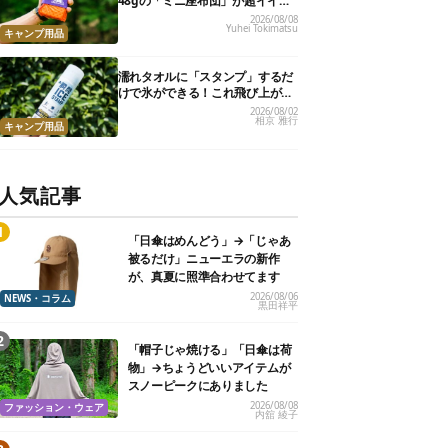
48gの「ミニ座布団」が超イイ具
合
2026/08/08
Yuhei Tokimatsu
キャンプ用品
濡れタオルに「スタンプ」するだ
けで氷ができる！これ飛び上がる
くらい涼しくて最高だった
2026/08/02
相京 雅行
キャンプ用品
人気記事
「日傘はめんどう」→「じゃあ
被るだけ」ニューエラの新作
が、真夏に照準合わせてます
2026/08/06
NEWS・コラム
黒田祥平
「帽子じゃ焼ける」「日傘は荷
物」→ちょうどいいアイテムが
スノーピークにありました
2026/08/08
ファッション・ウェア
内舘 綾子