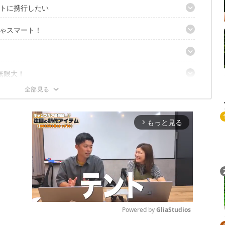
トに携行したい
ゃスマート！
無限大！
もっと見る
arrow_forward_ios
Powered by 
GliaStudios