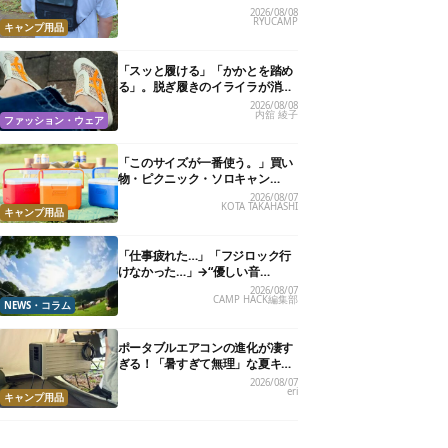
試したら、夏の移動がラクになっ
2026/08/08
RYUCAMP
た
キャンプ用品
「スッと履ける」「かかとを踏め
る」。脱ぎ履きのイライラが消え
る快適“スニーカーサンダル”6選
2026/08/08
内舘 綾子
ファッション・ウェア
「このサイズが一番使う。」買い
物・ピクニック・ソロキャン
に“ちょうどいい”小型クーラーボ
2026/08/07
KOTA TAKAHASHI
ックス13選
キャンプ用品
「仕事疲れた…」「フジロック行
けなかった…」→“優しい音
楽”と“大きな自然”で治癒。まだ間
2026/08/07
CAMP HACK編集部
に合います。
NEWS・コラム
ポータブルエアコンの進化が凄す
ぎる！「暑すぎて無理」な夏キャ
ンプを激変させる最新5選
2026/08/07
eri
キャンプ用品