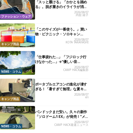
「スッと履ける」「かかとを踏め
る」。脱ぎ履きのイライラが消え
る快適“スニーカーサンダル”6選
2026/08/07
内舘 綾子
ファッション・ウェア
「このサイズが一番使う。」買い
物・ピクニック・ソロキャン
に“ちょうどいい”小型クーラーボ
2026/08/07
KOTA TAKAHASHI
ックス13選
キャンプ用品
「仕事疲れた…」「フジロック行
けなかった…」→“優しい音
楽”と“大きな自然”で治癒。まだ間
2026/08/07
CAMP HACK編集部
に合います。
NEWS・コラム
ポータブルエアコンの進化が凄す
ぎる！「暑すぎて無理」な夏キャ
ンプを激変させる最新5選
2026/08/07
eri
キャンプ用品
バンドックまだ安い。久々の新作
「ソロドーム1 EX」が発売！“メ
ッシュインナー”だけでも使える
2026/08/07
CAMP HACK最速ニュース
よ【防災も◎】
NEWS・コラム