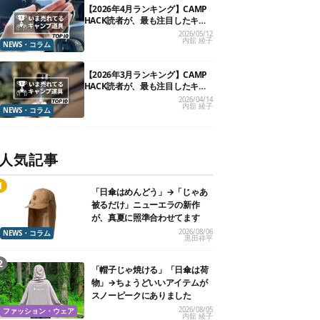
【2026年4月ランキング】CAMP
HACK読者が、最も注目したキャ
ンプ道具TOP10
2026/05/12
内舘 綾子
NEWS・コラム
【2026年3月ランキング】CAMP
HACK読者が、最も注目したキャ
ンプ道具TOP10
2026/04/14
内舘 綾子
NEWS・コラム
人気記事
「日傘はめんどう」→「じゃあ
被るだけ」ニューエラの新作
が、真夏に照準合わせてます
2026/08/06
NEWS・コラム
黒田祥平
「帽子じゃ焼ける」「日傘は荷
物」→ちょうどいいアイテムが
スノーピークにありました
2026/08/05
ファッション・ウェア
内舘 綾子