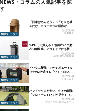
NEWS・コラムの人気記事を探
す
「日傘はめんどう」→「じゃあ被
るだけ」ニューエラの新作が、真
夏に照準合わせてます
2026/08/06
黒田祥平
NEWS・コラム
1,490円で買える！“無印のミニ財
布”3種登場。アウトドアにも普段
使いにもいいかも
2026/08/05
CAMP HACK編集部
NEWS・コラム
イワタニ新作、でかすぎる〜！炙
りやの2倍焼ける「ワイドBBQグ
リル」で“豪快焼肉”できるよ【再
2026/08/04
ずぼらまま
販開始】
NEWS・コラム
バンドックまだ安い。久々の新作
「ソロドーム1 EX」が発売！“メ
ッシュインナー”だけでも使える
2026/08/07
CAMP HACK最速ニュース
よ【防災も◎】
NEWS・コラム