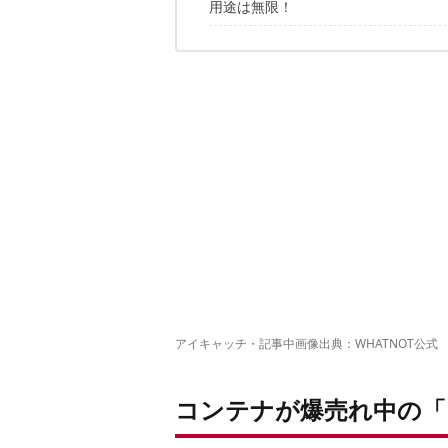
用途は無限！
無段階調整できる足
テーブルとしても使えちゃう！
✔️こちらの記事もおすすめ
カスタムして自分好みにできる
基本スペックまとめ
アイキャッチ・記事中画像出典：
WHATNOT公式
コンテナが爆売れ中の「