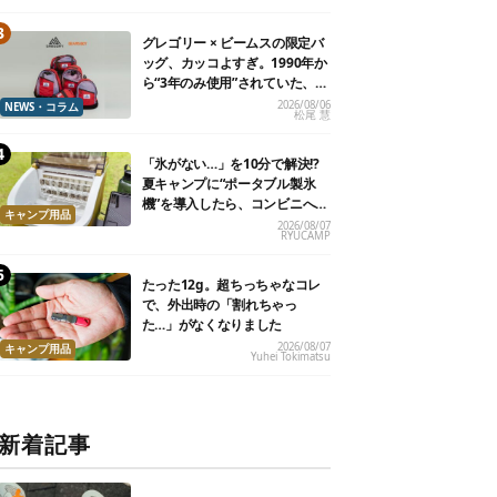
グレゴリー × ビームスの限定バ
ッグ、カッコよすぎ。1990年か
ら“3年のみ使用”されていた、紫
タグが復活
2026/08/06
NEWS・コラム
松尾 慧
「氷がない…」を10分で解決!?
夏キャンプに“ポータブル製氷
機”を導入したら、コンビニへ走
キャンプ用品
る必要がなくなった
2026/08/07
RYUCAMP
たった12g。超ちっちゃなコレ
で、外出時の「割れちゃっ
た…」がなくなりました
2026/08/07
キャンプ用品
Yuhei Tokimatsu
新着記事