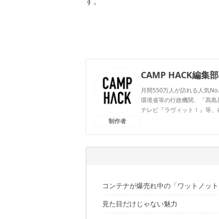
す。
CAMP HACK編集部
月間550万人が訪れる人気No
環境省等の行政機関、「髙島屋」
テレビ『ラヴィット！』等、
制作者
CAMP HACK編集部のプ
コンテナが爆売れ中の「ワットノット
見た目だけじゃない魅力