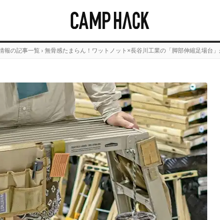
情報の記事一覧
›
無骨感たまらん！ワットノット×長谷川工業の「脚部伸縮足場台」