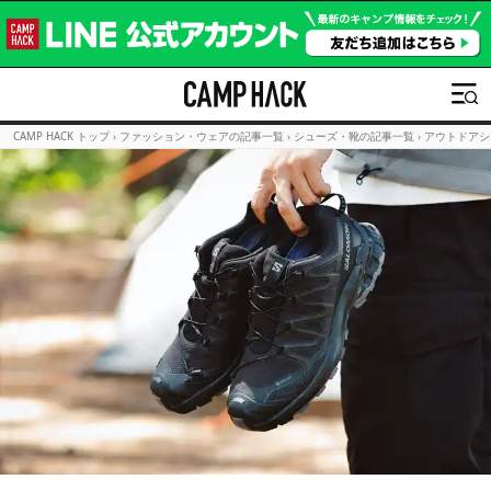
CAMP HACK トップ
›
ファッション・ウェアの記事一覧
›
シューズ・靴の記事一覧
›
アウトドアシ