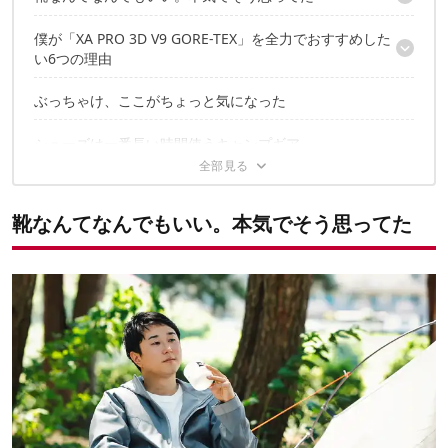
僕が「XA PRO 3D V9 GORE-TEX」を全力でおすすめした
愛用シューズがボロボロに。そろそろ買い換え時か……
い6つの理由
ということで、ちょっといい靴を手に入れた
ぶっちゃけ、ここがちょっと気になった
1. 足を入れて感動！フィット感が心地よい
2. 防水がすごい！ゴアテックスの安心感
シューズは一番長い時間使うキャンプギア
3. 面倒くささ回避！ありがたい便利機能
4.安定感が良いから足を挫きにくい
5.街履きもいけるデザインだから出番多し
6.夏のロングドライブでも足が蒸れない！？
靴なんてなんでもいい。本気でそう思ってた