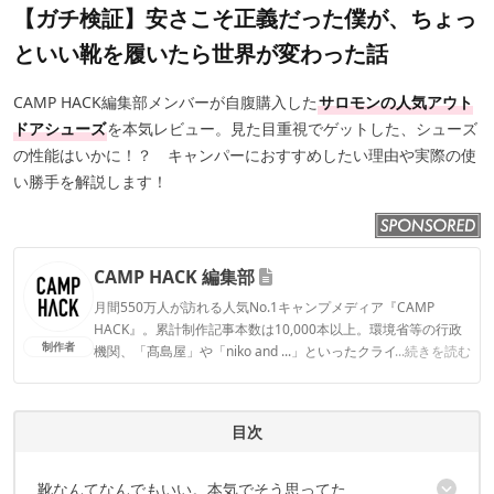
【ガチ検証】安さこそ正義だった僕が、ちょっ
といい靴を履いたら世界が変わった話
CAMP HACK編集部メンバーが自腹購入した
サロモンの人気アウト
ドアシューズ
を本気レビュー。見た目重視でゲットした、シューズ
の性能はいかに！？ キャンパーにおすすめしたい理由や実際の使
い勝手を解説します！
CAMP HACK 編集部
月間550万人が訪れる人気No.1キャンプメディア『CAMP
HACK』。累計制作記事本数は10,000本以上。環境省等の行政
制作者
機関、「髙島屋」や「niko and ...」といったクライアントとの
...続きを読む
連携実績多数。また、TBSテレビ『ラヴィット！』等、各メデ
ィアで登壇機会多数の編集部員も所属。
CAMP HACK 編集部のプロフィール
目次
靴なんてなんでもいい。本気でそう思ってた