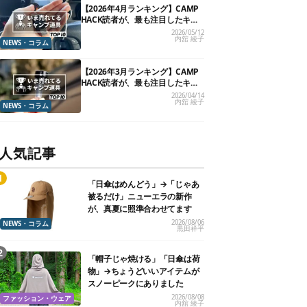
【2026年4月ランキング】CAMP
HACK読者が、最も注目したキャ
ンプ道具TOP10
2026/05/12
内舘 綾子
NEWS・コラム
【2026年3月ランキング】CAMP
HACK読者が、最も注目したキャ
ンプ道具TOP10
2026/04/14
内舘 綾子
NEWS・コラム
人気記事
「日傘はめんどう」→「じゃあ
被るだけ」ニューエラの新作
が、真夏に照準合わせてます
2026/08/06
NEWS・コラム
黒田祥平
「帽子じゃ焼ける」「日傘は荷
物」→ちょうどいいアイテムが
スノーピークにありました
2026/08/08
ファッション・ウェア
内舘 綾子