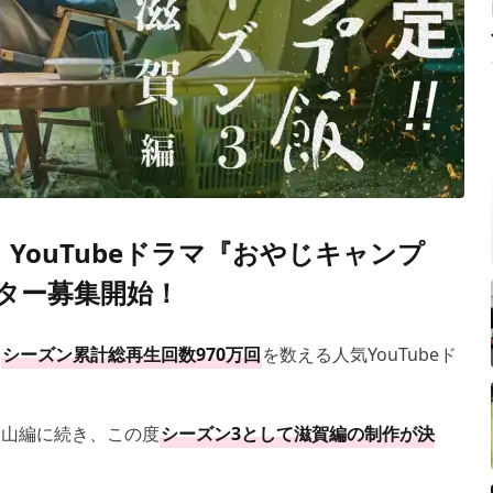
YouTubeドラマ『おやじキャンプ
ター募集開始！
、
シーズン累計総再生回数970万回
を数える人気YouTubeド
歌山編に続き、この度
シーズン3として滋賀編の制作が決