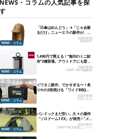
NEWS・コラムの人気記事を探
す
「日傘はめんどう」→「じゃあ被
るだけ」ニューエラの新作が、真
夏に照準合わせてます
2026/08/06
黒田祥平
NEWS・コラム
1,490円で買える！“無印のミニ財
布”3種登場。アウトドアにも普段
使いにもいいかも
2026/08/05
CAMP HACK編集部
NEWS・コラム
イワタニ新作、でかすぎる〜！炙
りやの2倍焼ける「ワイドBBQグ
リル」で“豪快焼肉”できるよ【再
2026/08/04
ずぼらまま
販開始】
NEWS・コラム
バンドックまだ安い。久々の新作
「ソロドーム1 EX」が発売！“メ
ッシュインナー”だけでも使える
2026/08/07
CAMP HACK最速ニュース
よ【防災も◎】
NEWS・コラム