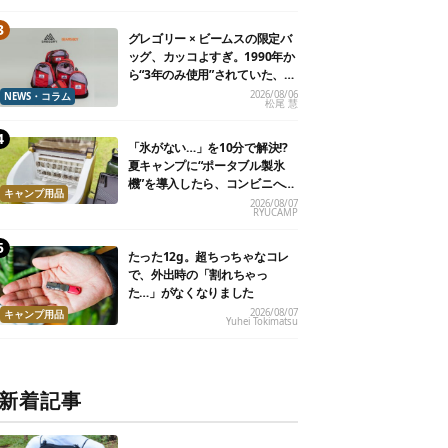
グレゴリー × ビームスの限定バ
ッグ、カッコよすぎ。1990年か
ら“3年のみ使用”されていた、紫
タグが復活
2026/08/06
NEWS・コラム
松尾 慧
「氷がない…」を10分で解決!?
夏キャンプに“ポータブル製氷
機”を導入したら、コンビニへ走
キャンプ用品
る必要がなくなった
2026/08/07
RYUCAMP
たった12g。超ちっちゃなコレ
で、外出時の「割れちゃっ
た…」がなくなりました
2026/08/07
キャンプ用品
Yuhei Tokimatsu
新着記事