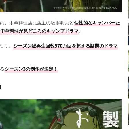
飯』は、中華料理店元店主の坂本明夫と
個性的なキャンパーた
の中華料理が見どころのキャンプドラマ
。
なり、
シーズン総再生回数970万回を超える話題のドラマ
る
シーズン3の制作が決定！
！