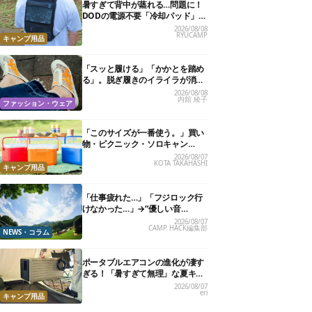
暑すぎて背中が蒸れる…問題に！
DODの電源不要「冷却パッド」を
試したら、夏の移動がラクになっ
2026/08/08
RYUCAMP
た
キャンプ用品
「スッと履ける」「かかとを踏め
る」。脱ぎ履きのイライラが消え
る快適“スニーカーサンダル”6選
2026/08/08
内舘 綾子
ファッション・ウェア
「このサイズが一番使う。」買い
物・ピクニック・ソロキャン
に“ちょうどいい”小型クーラーボ
2026/08/07
KOTA TAKAHASHI
ックス13選
キャンプ用品
「仕事疲れた…」「フジロック行
けなかった…」→“優しい音
楽”と“大きな自然”で治癒。まだ間
2026/08/07
CAMP HACK編集部
に合います。
NEWS・コラム
ポータブルエアコンの進化が凄す
ぎる！「暑すぎて無理」な夏キャ
ンプを激変させる最新5選
2026/08/07
eri
キャンプ用品