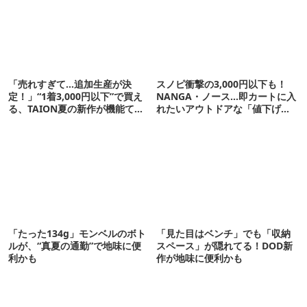
「売れすぎて…追加生産が決
スノピ衝撃の3,000円以下も！
定！」“1着3,000円以下”で買え
NANGA・ノース…即カートに入
る、TAION夏の新作が機能てん
れたいアウトドアな「値下げ夏
こ盛りです
服」12選
「たった134g」モンベルのボト
「見た目はベンチ」でも「収納
ルが、“真夏の通勤”で地味に便
スペース」が隠れてる！DOD新
利かも
作が地味に便利かも