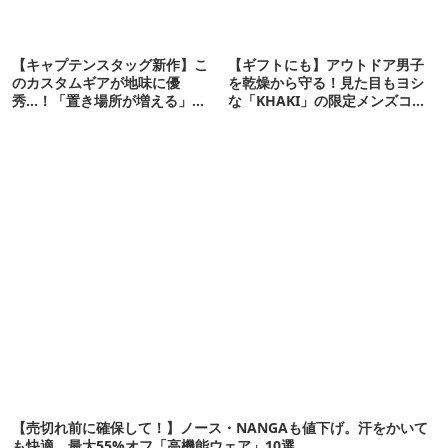
【キャプテンスタッグ新作】こ
【ギフトにも】アウトドア男子
のカスタムギアが地味に優
を乾燥から守る！見た目もヨシ
秀…！「置き場所が増える」
な「KHAKI」の限定メンズコス
「荷物が落ちない」
メ【アウトドアな暮らし】
【売切れ前に確保して！】ノース・NANGAも値下げ。汗をかいて
も快適、最大55%オフ「高機能ウェア」10選