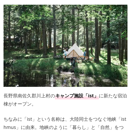
長野県南佐久郡川上村の
キャンプ施設「ist」
に新たな宿泊
棟がオープン。
ちなみに「ist」という名称は、大陸同士をつなぐ地峡「ist
hmus」に由来。地峡のように「暮らし」と「自然」をつ