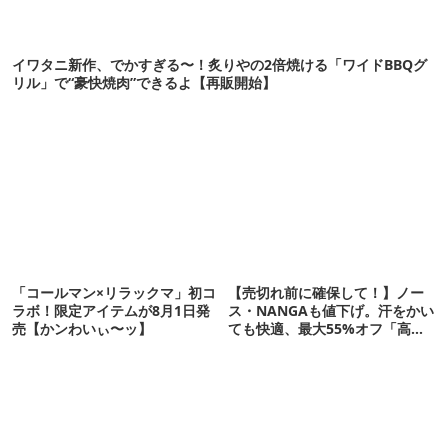
イワタニ新作、でかすぎる〜！炙りやの2倍焼ける「ワイドBBQグ
リル」で“豪快焼肉”できるよ【再販開始】
「コールマン×リラックマ」初コ
【売切れ前に確保して！】ノー
ラボ！限定アイテムが8月1日発
ス・NANGAも値下げ。汗をかい
売【かンわいぃ〜ッ】
ても快適、最大55%オフ「高機
能ウェア」10選