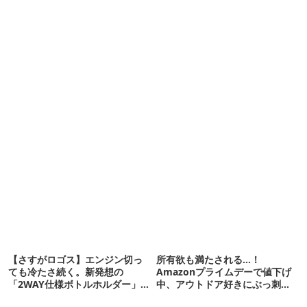
【さすがロゴス】エンジン切っ
所有欲も満たされる…！
ても冷たさ続く。新発想の
Amazonプライムデーで値下げ
「2WAY仕様ボトルホルダー」が
中、アウトドア好きにぶっ刺さ
頼りになります
る「便利ガジェット」8選