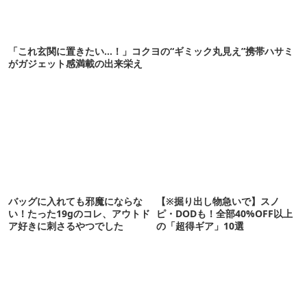
「これ玄関に置きたい…！」コクヨの“ギミック丸見え”携帯ハサミ
がガジェット感満載の出来栄え
バッグに入れても邪魔にならな
【※掘り出し物急いで】スノ
い！たった19gのコレ、アウトド
ピ・DODも！全部40%OFF以上
ア好きに刺さるやつでした
の「超得ギア」10選