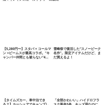
【5,280円〜】スタバ × コールマ
雪峰祭で復活した“スノーピーク
ン ×ビームスが最高コラボ。“キ
名作”。限定アイテムだけど、ま
ャンパー仲間とも被らない”4ア
だ買えるよ！
イテムを発表
【タイムズカー、車中泊でき
「全部かわいい」ハイドロフラ
る？】カーシェアでキャンプし
スク新色5色。キッズ用なのに、