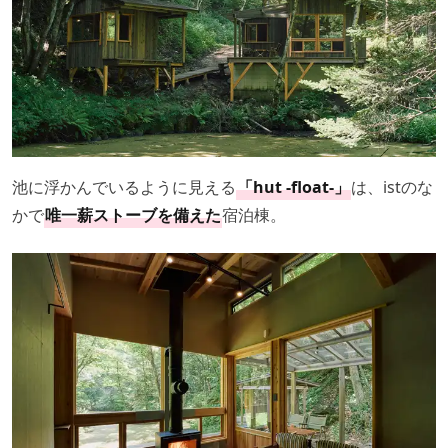
池に浮かんでいるように見える
「hut -float-」
は、istのな
かで
唯一薪ストーブを備えた
宿泊棟。