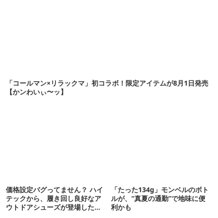
「コールマン×リラックマ」初コラボ！限定アイテムが8月1日発売
【かンわいぃ〜ッ】
価格設定バグってません？ ハイ
「たった134g」モンベルのボト
テックから、履き回し良好なア
ルが、“真夏の通勤”で地味に便
ウトドアシューズが登場した
利かも
ぞ！