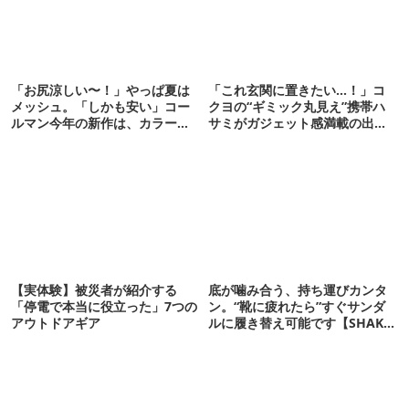
「お尻涼しい〜！」やっぱ夏は
「これ玄関に置きたい…！」コ
メッシュ。「しかも安い」コー
クヨの“ギミック丸見え”携帯ハ
ルマン今年の新作は、カラーも
サミがガジェット感満載の出来
さわやかです
栄え
【実体験】被災者が紹介する
底が噛み合う、持ち運びカンタ
「停電で本当に役立った」7つの
ン。“靴に疲れたら”すぐサンダ
アウトドアギア
ルに履き替え可能です【SHAKA
新作】