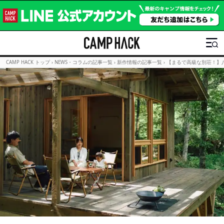
CAMP HACK トップ
›
NEWS・コラムの記事一覧
›
新作情報の記事一覧
›
【まるで高級な別荘！】八