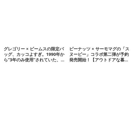
グレゴリー × ビームスの限定バ
ピーナッツ × サーモマグの「ス
ッグ、カッコよすぎ。1990年か
ヌーピー」コラボ第二弾が予約
ら“3年のみ使用”されていた、紫
発売開始！【アウトドアな暮ら
タグが復活
し】