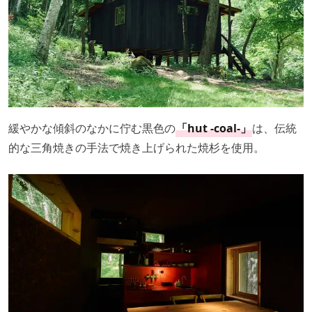
緩やかな傾斜のなかに佇む黒色の
「hut -coal-」
は、伝統
的な三角焼きの手法で焼き上げられた焼杉を使用。