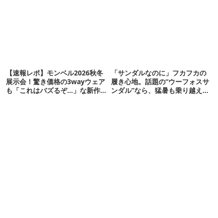
【速報レポ】モンベル2026秋冬
「サンダルなのに」フカフカの
展示会！驚き価格の3wayウェア
履き心地。話題の“ウーフォスサ
も「これはバズるぞ…」な新作
ンダル”なら、猛暑も乗り越えら
10選
れるかも