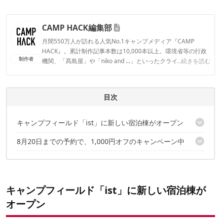
CAMP HACK編集部
月間550万人が訪れる人気No.1キャンプメディア『CAMP
HACK』。累計制作記事本数は10,000本以上。環境省等の行政
制作者
機関、「髙島屋」や「niko and ...」といったクライアントとの
...続きを読む
連携実績多数。また、TBSテレビ『ラヴィット！』等、各メデ
ィアで登壇機会多数の編集部員も所属。
CAMP HACK編集部のプロフィール
目次
キャンプフィールド「ist」に新しい宿泊棟がオープン
8月20日までの予約で、1,000円オフのキャンペーン中
居心地の良いタイニーハウス「hut」
シンプルに泊まるなら「Nutshell」
キャンプ場詳細
キャンプフィールド「ist」に新しい宿泊棟が
オープン