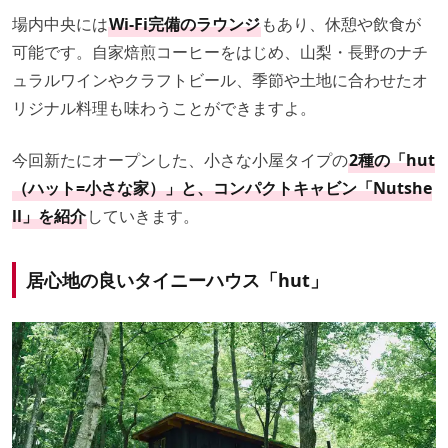
場内中央には
Wi-Fi完備のラウンジ
もあり、休憩や飲食が
可能です。自家焙煎コーヒーをはじめ、山梨・長野のナチ
ュラルワインやクラフトビール、季節や土地に合わせたオ
リジナル料理も味わうことができますよ。
今回新たにオープンした、小さな小屋タイプの
2種の「hut
（ハット=小さな家）」と、コンパクトキャビン「Nutshe
ll」を紹介
していきます。
居心地の良いタイニーハウス「hut」