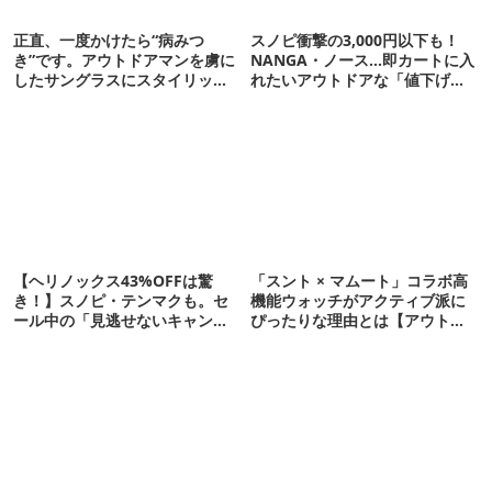
正直、一度かけたら“病みつ
スノピ衝撃の3,000円以下も！
き”です。アウトドアマンを虜に
NANGA・ノース…即カートに入
したサングラスにスタイリッシ
れたいアウトドアな「値下げ夏
ュな新型が登場！
服」12選
【ヘリノックス43%OFFは驚
「スント × マムート」コラボ高
き！】スノピ・テンマクも。セ
機能ウォッチがアクティブ派に
ール中の「見逃せないキャンプ
ぴったりな理由とは【アウトド
道具」12選
アな暮らし】