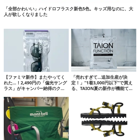
「全部かわいい」ハイドロフラスク新色5色。キッズ用なのに、大
人が欲しくなりました
【ファミマ新作】またやってく
「売れすぎて…追加生産が決
れた…！2,490円の「偏光サング
定！」“1着3,000円以下”で買え
ラス」がキャンパー納得のクオ
る、TAION夏の新作が機能てん
リティ
こ盛りです