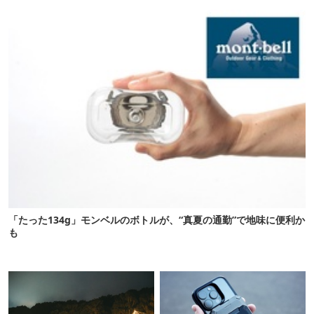
び・登山もOK！
ーに最高
「たった134g」モンベルのボトルが、“真夏の通勤”で地味に便利か
も