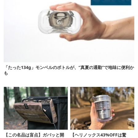
「たった134g」モンベルのボトルが、“真夏の通勤”で地味に便利か
も
【この名品は盲点】ガバッと開
【ヘリノックス43%OFFは驚