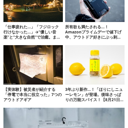
「仕事疲れた…」「フジロック
所有欲も満たされる…！
行けなかった…」→“優しい音
Amazonプライムデーで値下げ
楽”と“大きな自然”で治癒。まだ
中、アウトドア好きにぶっ刺さ
間に合います。
る「便利ガジェット」8選
【実体験】被災者が紹介する
3年ぶり新作…！「ほりにしニュ
「停電で本当に役立った」7つの
ーレモン」が登場。後味さっぱ
アウトドアギア
りの万能スパイス！【8月21日発
売】