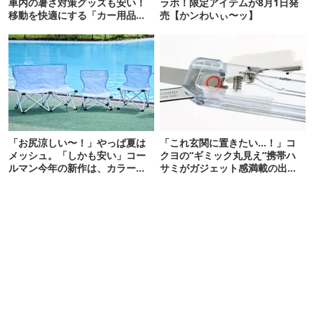
車内の暑さ対策グッズも安い！
ラボ！限定アイテムが8月1日発
移動を快適にする「カー用品」
売【かンわいぃ〜ッ】
12選
「お尻涼しい〜！」やっぱ夏は
「これ玄関に置きたい…！」コ
メッシュ。「しかも安い」コー
クヨの“ギミック丸見え”携帯ハ
ルマン今年の新作は、カラーも
サミがガジェット感満載の出来
さわやかです
栄え