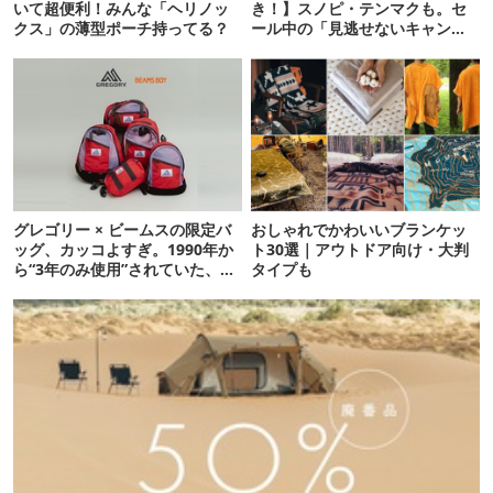
いて超便利！みんな「ヘリノッ
き！】スノピ・テンマクも。セ
クス」の薄型ポーチ持ってる？
ール中の「見逃せないキャンプ
道具」12選
グレゴリー × ビームスの限定バ
おしゃれでかわいいブランケッ
ッグ、カッコよすぎ。1990年か
ト30選｜アウトドア向け・大判
ら“3年のみ使用”されていた、紫
タイプも
タグが復活