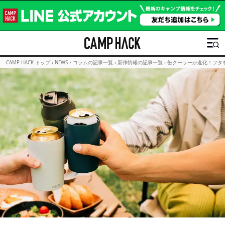
CAMP HACK トップ
›
NEWS・コラムの記事一覧
›
新作情報の記事一覧
›
缶クーラーが進化！フタ