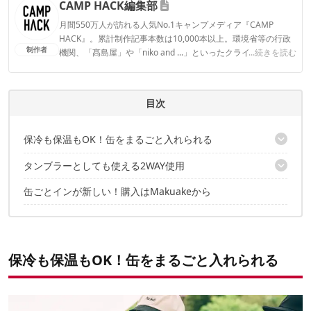
CAMP HACK編集部
月間550万人が訪れる人気No.1キャンプメディア『CAMP
HACK』。累計制作記事本数は10,000本以上。環境省等の行政
制作者
機関、「髙島屋」や「niko and ...」といったクライアントとの
...続きを読む
連携実績多数。また、TBSテレビ『ラヴィット！』等、各メデ
ィアで登壇機会多数の編集部員も所属。
CAMP HACK編集部のプロフィール
目次
保冷も保温もOK！缶をまるごと入れられる
タンブラーとしても使える2WAY使用
500mlは蓋無しで保冷OK
缶ごとインが新しい！購入はMakuakeから
飲みやすさを求めて設計された飲み口
保冷も保温もOK！缶をまるごと入れられる