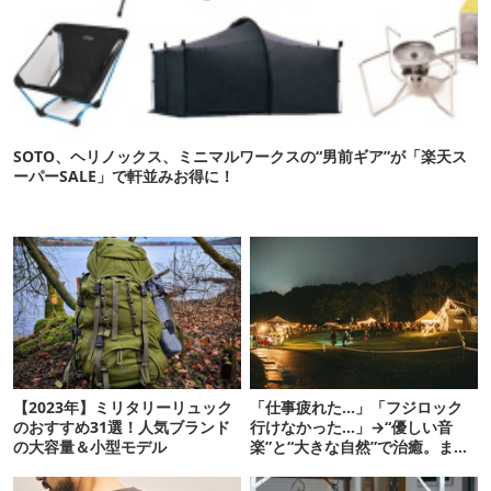
SOTO、ヘリノックス、ミニマルワークスの“男前ギア”が「楽天ス
ーパーSALE」で軒並みお得に！
【2023年】ミリタリーリュック
「仕事疲れた…」「フジロック
のおすすめ31選！人気ブランド
行けなかった…」→“優しい音
の大容量＆小型モデル
楽”と“大きな自然”で治癒。まだ
間に合います。