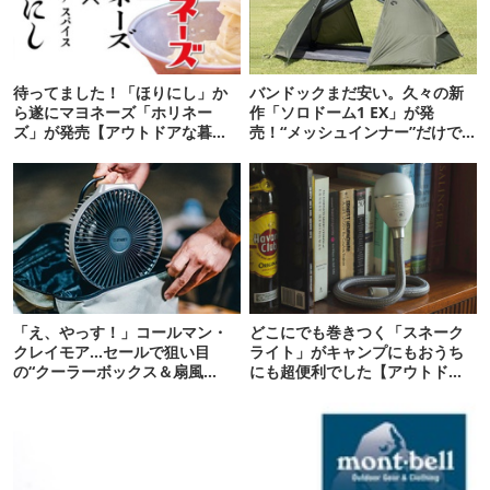
待ってました！「ほりにし」か
バンドックまだ安い。久々の新
ら遂にマヨネーズ「ホリネー
作「ソロドーム1 EX」が発
ズ」が発売【アウトドアな暮ら
売！“メッシュインナー”だけで
し】
も使えるよ【防災も◎】
「え、やっす！」コールマン・
どこにでも巻きつく「スネーク
クレイモア…セールで狙い目
ライト」がキャンプにもおうち
の“クーラーボックス＆扇風
にも超便利でした【アウトドア
機”12選
な暮らし】