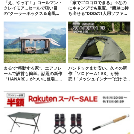
「え、やっす！」コールマン・
「家でゴロゴロできる」→なの
クレイモア…セールで狙い目
にキャンプでも重宝。“簡単に持
の“クーラーボックス＆扇風
ち出せる”DODの1人用ソファが
機”12選
便利かも
まるで“移動する家”。エアフレ
バンドックまだ安い。久々の新
ームで設営も簡単。話題の新作
作「ソロドーム1 EX」が発
「HANARE」がついに登場…！
売！“メッシュインナー”だけで
【07/24予約開始】
も使えるよ【防災も◎】