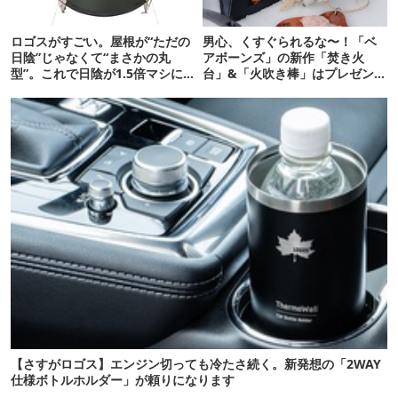
ロゴスがすごい。屋根が“ただの
男心、くすぐられるな〜！「ベ
日陰”じゃなくて“まさかの丸
アボーンズ」の新作「焚き火
型”。これで日陰が1.5倍マシに
台」&「火吹き棒」はプレゼント
なる新作タープです
にもおすすめです
【さすがロゴス】エンジン切っても冷たさ続く。新発想の「2WAY
仕様ボトルホルダー」が頼りになります