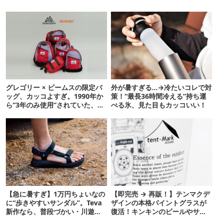
グレゴリー × ビームスの限定バ
外が暑すぎる…→冷たいコレで対
ッグ、カッコよすぎ。1990年か
策！“最長36時間冷える”持ち運
ら“3年のみ使用”されていた、紫
べる氷、見た目もカッコいい！
タグが復活
【急に暑すぎ】1万円ちょいなの
【即完売 → 再販！】テンマクデ
に“歩きやすいサンダル”。Teva
ザインの本格パイントグラスが
新作なら、普段づかい・川遊
復活！キンキンのビールやサワ