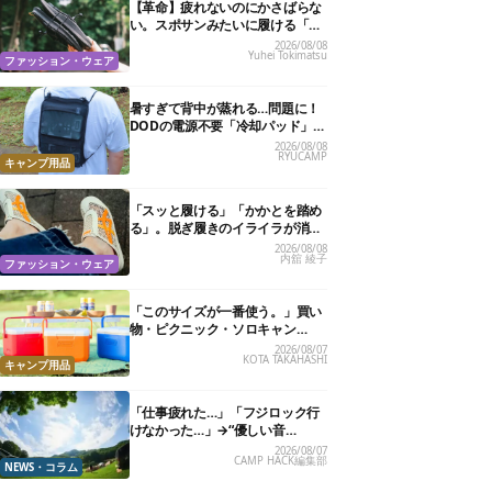
【革命】疲れないのにかさばらな
い。スポサンみたいに履ける「リ
カバリーサンダル」が大本命！
2026/08/08
Yuhei Tokimatsu
ファッション・ウェア
暑すぎて背中が蒸れる…問題に！
DODの電源不要「冷却パッド」を
試したら、夏の移動がラクになっ
2026/08/08
RYUCAMP
た
キャンプ用品
「スッと履ける」「かかとを踏め
る」。脱ぎ履きのイライラが消え
る快適“スニーカーサンダル”6選
2026/08/08
内舘 綾子
ファッション・ウェア
「このサイズが一番使う。」買い
物・ピクニック・ソロキャン
に“ちょうどいい”小型クーラーボ
2026/08/07
KOTA TAKAHASHI
ックス13選
キャンプ用品
「仕事疲れた…」「フジロック行
けなかった…」→“優しい音
楽”と“大きな自然”で治癒。まだ間
2026/08/07
CAMP HACK編集部
に合います。
NEWS・コラム