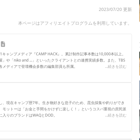
2023/07/20 更新
本ページはアフィリエイトプログラムを利用しています。
.1キャンプメディア『CAMP HACK』。累計制作記事本数は10,000本以上。
や「niko and ...」といったクライアントとの連携実績多数。また、TBS
各メディアで登壇機会多数の編集部員も所属。
...続きを読む
ロフィール
し、現在キャンプ歴7年。生き物好きな息子のため、昆虫採集や釣りができ
。モットーは「お金と手間をかけずに楽しく！」というコスパ重視の庶民派
入りのブランドはWAQとDOD。
...続きを読む