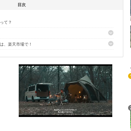
目次
って？
は、楽天市場で！
コット」
マイクロ フラッシュ」
ト開催中！
フレーターマットハイピーク」
ット」
」
パン 33cm」
ェア」
ップサンシェード」
フトクーラー L」