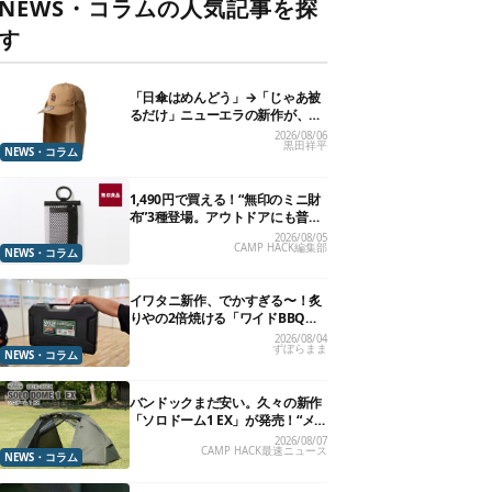
NEWS・コラムの人気記事を探
す
「日傘はめんどう」→「じゃあ被
るだけ」ニューエラの新作が、真
夏に照準合わせてます
2026/08/06
黒田祥平
NEWS・コラム
1,490円で買える！“無印のミニ財
布”3種登場。アウトドアにも普段
使いにもいいかも
2026/08/05
CAMP HACK編集部
NEWS・コラム
イワタニ新作、でかすぎる〜！炙
りやの2倍焼ける「ワイドBBQグ
リル」で“豪快焼肉”できるよ【再
2026/08/04
ずぼらまま
販開始】
NEWS・コラム
バンドックまだ安い。久々の新作
「ソロドーム1 EX」が発売！“メ
ッシュインナー”だけでも使える
2026/08/07
CAMP HACK最速ニュース
よ【防災も◎】
NEWS・コラム