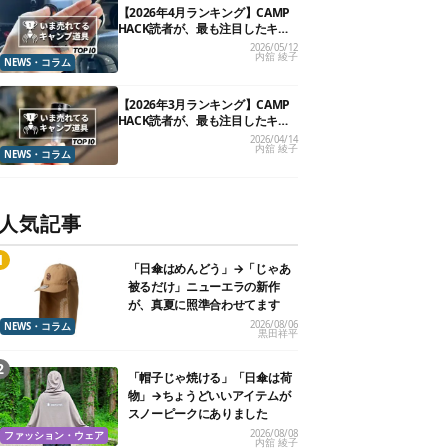
【2026年4月ランキング】CAMP
HACK読者が、最も注目したキャ
ンプ道具TOP10
2026/05/12
内舘 綾子
NEWS・コラム
【2026年3月ランキング】CAMP
HACK読者が、最も注目したキャ
ンプ道具TOP10
2026/04/14
内舘 綾子
NEWS・コラム
人気記事
「日傘はめんどう」→「じゃあ
被るだけ」ニューエラの新作
が、真夏に照準合わせてます
2026/08/06
NEWS・コラム
黒田祥平
「帽子じゃ焼ける」「日傘は荷
物」→ちょうどいいアイテムが
スノーピークにありました
2026/08/08
ファッション・ウェア
内舘 綾子