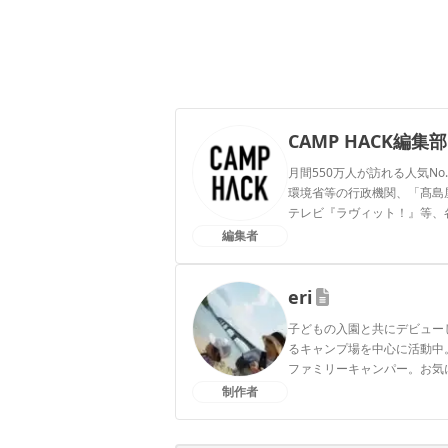
CAMP HACK編集部
月間550万人が訪れる人気No
環境省等の行政機関、「髙島屋」
テレビ『ラヴィット！』等、
編集者
CAMP HACK編集部のプ
eri
子どもの入園と共にデビュー
るキャンプ場を中心に活動中
ファミリーキャンパー。お気に
制作者
eriのプロフィール