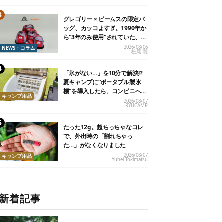
グレゴリー × ビームスの限定バ
ッグ、カッコよすぎ。1990年か
ら“3年のみ使用”されていた、紫
タグが復活
2026/08/06
NEWS・コラム
松尾 慧
「氷がない…」を10分で解決!?
夏キャンプに“ポータブル製氷
機”を導入したら、コンビニへ走
キャンプ用品
る必要がなくなった
2026/08/07
RYUCAMP
たった12g。超ちっちゃなコレ
で、外出時の「割れちゃっ
た…」がなくなりました
2026/08/07
キャンプ用品
Yuhei Tokimatsu
新着記事