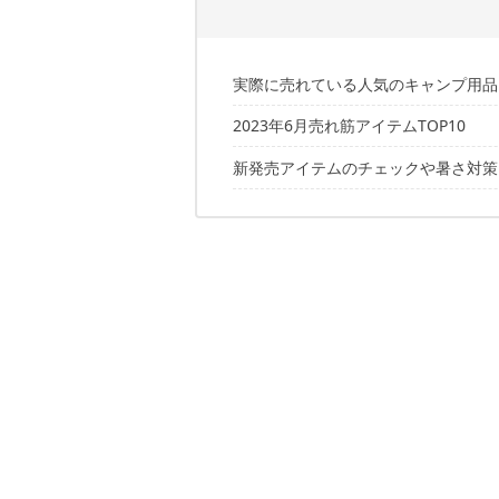
実際に売れている人気のキャンプ用品
2023年6月売れ筋アイテムTOP10
新発売アイテムのチェックや暑さ対策
第10位：VENTLAX「アジャスタブル
第9位：GOALZERO「ライトハウス
今ならお買い得ポイントアップイベン
第8位：Coleman「キャンパーイン
✔️こちらの過去記事もチェック
第7位：VENTLAX「アイスジャグ」
第6位：WHATNOT「ワンタッチバケ
第5位：SOOMLOOM「LEDランタン
第4位：FIELDOOR「ラウンドグリドル
第3位：Coleman「インフィニティチ
第2位：ENDLESS BASE「ポップア
第1位：ラーテルワークス「オーロラソ