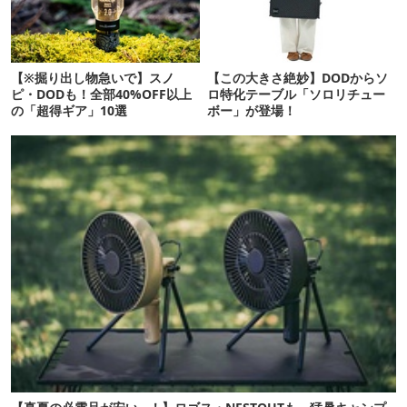
【※掘り出し物急いで】スノ
【この大きさ絶妙】DODからソ
ピ・DODも！全部40%OFF以上
ロ特化テーブル「ソロリチュー
の「超得ギア」10選
ボー」が登場！