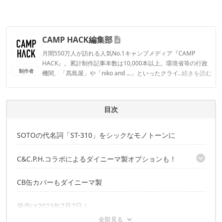
CAMP HACK編集部
月間550万人が訪れる人気No.1キャンプメディア『CAMP
HACK』。累計制作記事本数は10,000本以上。環境省等の行政
制作者
機関、「髙島屋」や「niko and ...」といったクライアントとの
...続きを読む
連携実績多数。また、TBSテレビ『ラヴィット！』等、各メデ
ィアで登壇機会多数の編集部員も所属。
CAMP HACK編集部のプロフィール
目次
SOTOの代名詞「ST-310」をシックなモノトーンに
C&C.P.H.コラボによるダイニーマ製オプションも！
「ST-310」専用ポーチ
CB缶カバーもダイニーマ製
発売は2023年7月7日！