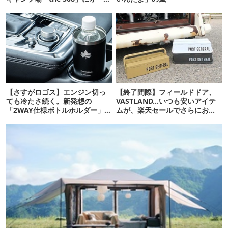
ン！
【さすがロゴス】エンジン切っ
【終了間際】フィールドドア、
ても冷たさ続く。新発想の
VASTLAND…いつも安いアイテ
「2WAY仕様ボトルホルダー」が
ムが、楽天セールでさらにお得
頼りになります
に！