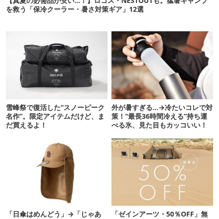
【真夏の必需品が安い…！】ロゴス・NESTOUTも。猛暑キャンプ
を救う「保冷クーラー・暑さ対策ギア」12選
雪峰祭で復活した“スノーピーク
外が暑すぎる…→冷たいコレで対
名作”。限定アイテムだけど、ま
策！“最長36時間冷える”持ち運
だ買えるよ！
べる氷、見た目もカッコいい！
「日傘はめんどう」→「じゃあ
「ゼインアーツ・50％OFF」無