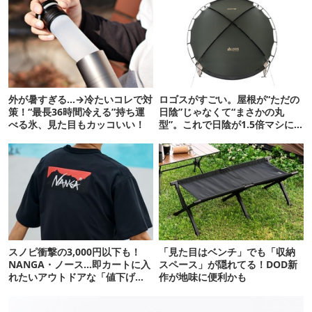
外が暑すぎる…→冷たいコレで対
ロゴスがすごい。屋根が“ただの
策！“最長36時間冷える”持ち運
日陰”じゃなくて“まさかの丸
べる氷、見た目もカッコいい！
型”。これで日陰が1.5倍マシに
なる新作タープです
スノピ衝撃の3,000円以下も！
「見た目はベンチ」でも「収納
NANGA・ノース…即カートに入
スペース」が隠れてる！DOD新
れたいアウトドアな「値下げ夏
作が地味に便利かも
服」12選