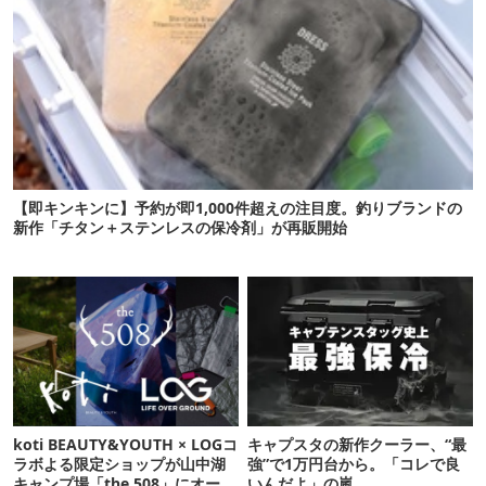
【即キンキンに】予約が即1,000件超えの注目度。釣りブランドの
新作「チタン＋ステンレスの保冷剤」が再販開始
koti BEAUTY&YOUTH × LOGコ
キャプスタの新作クーラー、“最
ラボよる限定ショップが山中湖
強”で1万円台から。「コレで良
キャンプ場「the 508」にオープ
いんだよ」の嵐