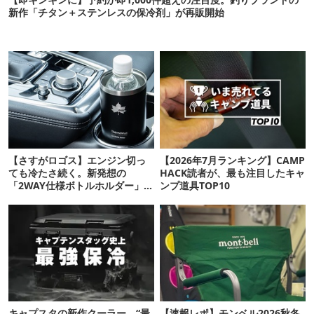
新作「チタン＋ステンレスの保冷剤」が再販開始
【さすがロゴス】エンジン切っ
【2026年7月ランキング】CAMP
ても冷たさ続く。新発想の
HACK読者が、最も注目したキャ
「2WAY仕様ボトルホルダー」が
ンプ道具TOP10
頼りになります
キャプスタの新作クーラー、“最
【速報レポ】モンベル2026秋冬