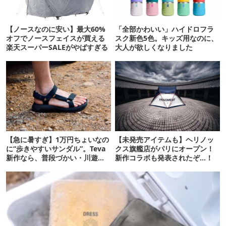
【ノースなのに安い】最大60%
「全部かわいい」ハイドロフラ
オフでノースフェイスが買える
スク新色5色。キッズ用なのに、
楽天スーパーSALEがやばすぎる
大人が欲しくなりました
【急に暑すぎ】1万円ちょいなの
【未発売アイテムも】ヘリノッ
に“歩きやすいサンダル”。Teva
クス旗艦店がパリにオープン！
新作なら、普段づかい・川遊
新作コラボも発表されたぞ…！
び・登山もOK！