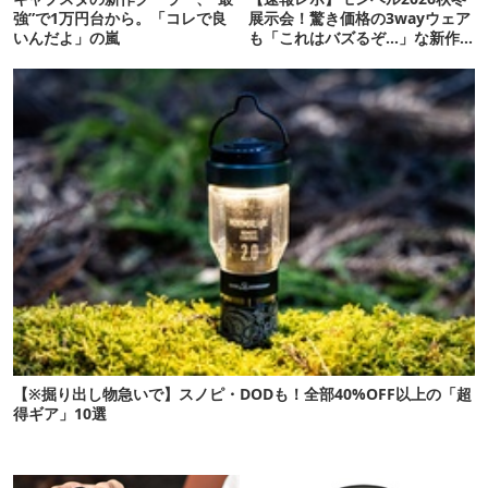
強”で1万円台から。「コレで良
展示会！驚き価格の3wayウェア
いんだよ」の嵐
も「これはバズるぞ…」な新作
10選
【※掘り出し物急いで】スノピ・DODも！全部40%OFF以上の「超
得ギア」10選