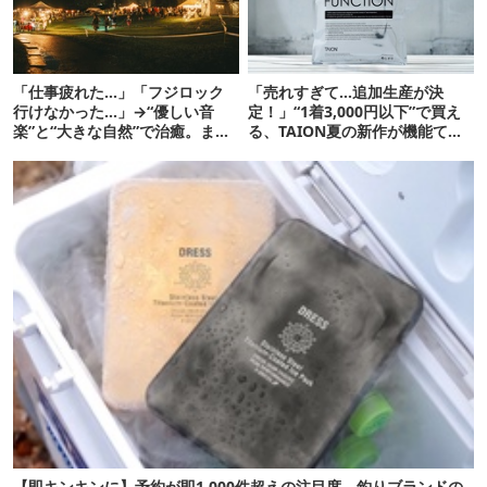
「仕事疲れた…」「フジロック
「売れすぎて…追加生産が決
行けなかった…」→“優しい音
定！」“1着3,000円以下”で買え
楽”と“大きな自然”で治癒。まだ
る、TAION夏の新作が機能てん
間に合います。
こ盛りです
【即キンキンに】予約が即1,000件超えの注目度。釣りブランドの