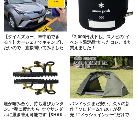
【タイムズカー、車中泊でき
「2,000円以下も」スノピの“イ
る？】カーシェアでキャンプし
ベント限定品”だったコレ、まだ
たいので、直接聞いてみました
買えました！
底が噛み合う、持ち運びカンタ
バンドックまだ安い。久々の新
ン。“靴に疲れたら”すぐサンダ
作「ソロドーム1 EX」が発
ルに履き替え可能です【SHAKA
売！“メッシュインナー”だけで
新作】
も使えるよ【防災も◎】