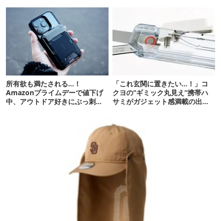
さわやかです
ーに最高
所有欲も満たされる…！
「これ玄関に置きたい…！」コ
Amazonプライムデーで値下げ
クヨの“ギミック丸見え”携帯ハ
中、アウトドア好きにぶっ刺さ
サミがガジェット感満載の出来
る「便利ガジェット」8選
栄え