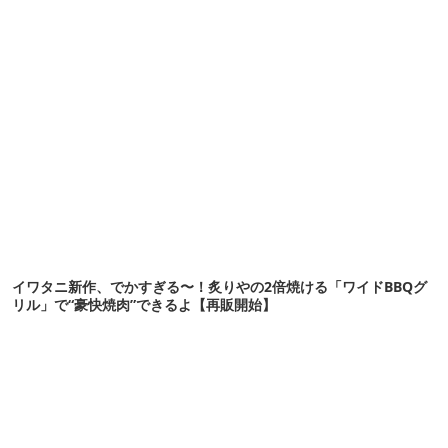
イワタニ新作、でかすぎる〜！炙りやの2倍焼ける「ワイドBBQグ
リル」で“豪快焼肉”できるよ【再販開始】