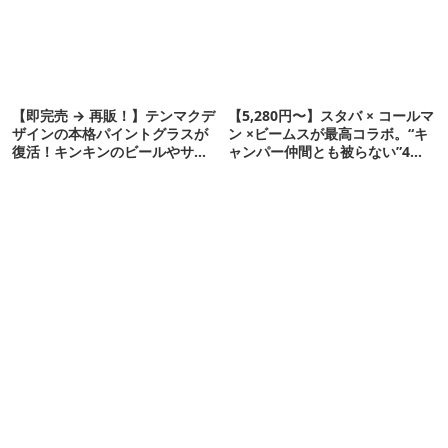
【即完売 → 再販！】テンマクデ
【5,280円〜】スタバ × コールマ
ザインの本格パイントグラスが
ン ×ビームスが最高コラボ。“キ
復活！キンキンのビールやサワ
ャンパー仲間とも被らない”4ア
ーに最高
イテムを発表