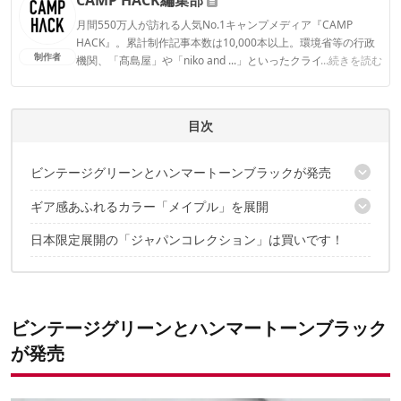
月間550万人が訪れる人気No.1キャンプメディア『CAMP
HACK』。累計制作記事本数は10,000本以上。環境省等の行政
制作者
機関、「髙島屋」や「niko and ...」といったクライアントとの
...続きを読む
連携実績多数。また、TBSテレビ『ラヴィット！』等、各メデ
ィアで登壇機会多数の編集部員も所属。
CAMP HACK編集部のプロフィール
目次
ビンテージグリーンとハンマートーンブラックが発売
ギア感あふれるカラー「メイプル」を展開
絶妙なサイズ感が人気の「真空マグ 0.23L」
定番のタンブラー「スタッキング真空パイント 0.47L」
日本限定展開の「ジャパンコレクション」は買いです！
大容量の「クラシック真空グロウラー 1.9L」
保温・保冷効果抜群の「ゴー真空ボトル 0.37L」
持ちやすく、飲みやすい「真空ジョッキ 0.7L」
断熱タンブラー「スタッキング真空パイント0.47L」
ビンテージグリーンとハンマートーンブラック
が発売