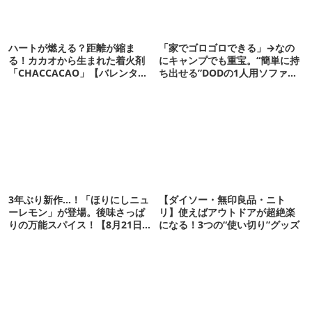
ハートが燃える？距離が縮ま
「家でゴロゴロできる」→なの
る！カカオから生まれた着火剤
にキャンプでも重宝。“簡単に持
「CHACCACAO」【バレンタイ
ち出せる”DODの1人用ソファが
ンにも】
便利かも
3年ぶり新作…！「ほりにしニュ
【ダイソー・無印良品・ニト
ーレモン」が登場。後味さっぱ
リ】使えばアウトドアが超絶楽
りの万能スパイス！【8月21日発
になる！3つの“使い切り”グッズ
売】