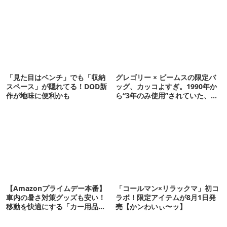
「見た目はベンチ」でも「収納
グレゴリー × ビームスの限定バ
スペース」が隠れてる！DOD新
ッグ、カッコよすぎ。1990年か
作が地味に便利かも
ら“3年のみ使用”されていた、紫
タグが復活
【Amazonプライムデー本番】
「コールマン×リラックマ」初コ
車内の暑さ対策グッズも安い！
ラボ！限定アイテムが8月1日発
移動を快適にする「カー用品」
売【かンわいぃ〜ッ】
12選