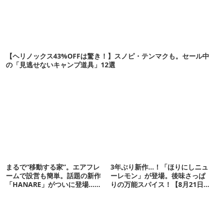
【ヘリノックス43%OFFは驚き！】スノピ・テンマクも。セール中
の「見逃せないキャンプ道具」12選
まるで“移動する家”。エアフレ
3年ぶり新作…！「ほりにしニュ
ームで設営も簡単。話題の新作
ーレモン」が登場。後味さっぱ
「HANARE」がついに登場…！
りの万能スパイス！【8月21日発
【07/24予約開始】
売】