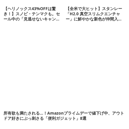
【ヘリノックス43%OFFは驚
【全米で大ヒット】スタンレー
き！】スノピ・テンマクも。セ
「H2.0 真空スリムクエンチャ
ール中の「見逃せないキャンプ
ー」に鮮やかな新色が仲間入
道具」12選
り！
所有欲も満たされる…！Amazonプライムデーで値下げ中、アウト
ドア好きにぶっ刺さる「便利ガジェット」8選