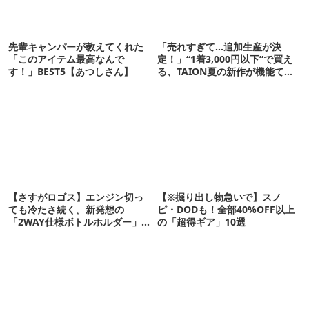
先輩キャンパーが教えてくれた
「売れすぎて…追加生産が決
「このアイテム最高なんで
定！」“1着3,000円以下”で買え
す！」BEST5【あつしさん】
る、TAION夏の新作が機能てん
こ盛りです
【さすがロゴス】エンジン切っ
【※掘り出し物急いで】スノ
ても冷たさ続く。新発想の
ピ・DODも！全部40%OFF以上
「2WAY仕様ボトルホルダー」が
の「超得ギア」10選
頼りになります