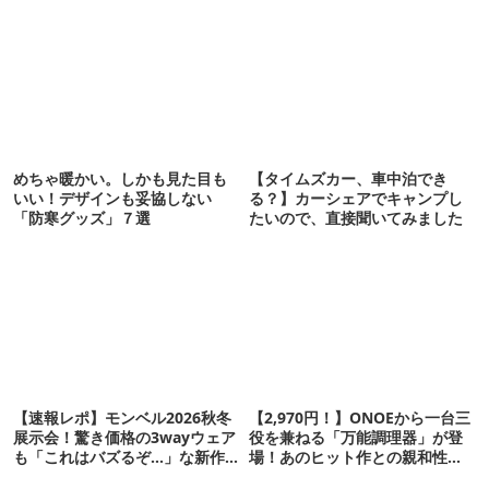
めちゃ暖かい。しかも見た目も
【タイムズカー、車中泊でき
いい！デザインも妥協しない
る？】カーシェアでキャンプし
「防寒グッズ」７選
たいので、直接聞いてみました
【速報レポ】モンベル2026秋冬
【2,970円！】ONOEから一台三
展示会！驚き価格の3wayウェア
役を兼ねる「万能調理器」が登
も「これはバズるぞ…」な新作
場！あのヒット作との親和性も
10選
高いんです