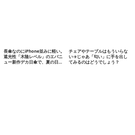
た
長傘なのにiPhone並みに軽い。
チェアやテーブルはもういらな
遮光性「木陰レベル」のエバニ
い→じゃあ「匂い」に手を出し
ュー新作デカ日傘で、夏の日焼
てみるのはどうでしょう？
けを食い止める！