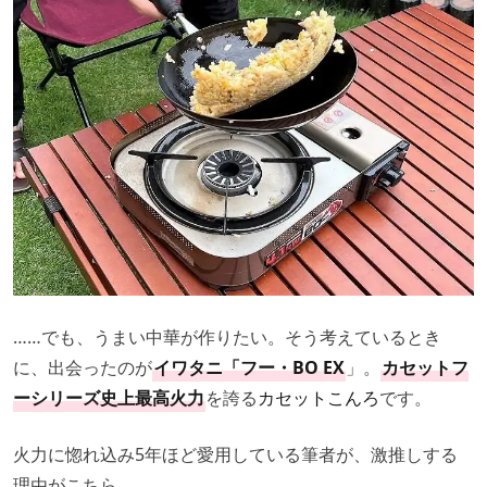
……でも、うまい中華が作りたい。そう考えているとき
に、出会ったのが
イワタニ「フー・BO EX
」。
カセットフ
ーシリーズ史上最高火力
を誇る
カセットこんろ
です。
火力に惚れ込み5年ほど愛用している筆者が、激推しする
理由がこちら。