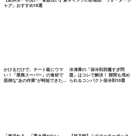
ャグ」おすすめ18選
かけるだけで、チート級にウマ
冷凍庫の「保冷剤邪魔すぎ問
い！「業務スーパー」の食材で
題」はコレで解決！ 隙間も埋め
面倒な“あの作業”が時短できた
られるコンパクト保冷剤10選
ぞ【私的神アイテム】
「車汚れる」「置き場がない」
【超万能】このクーラーボック