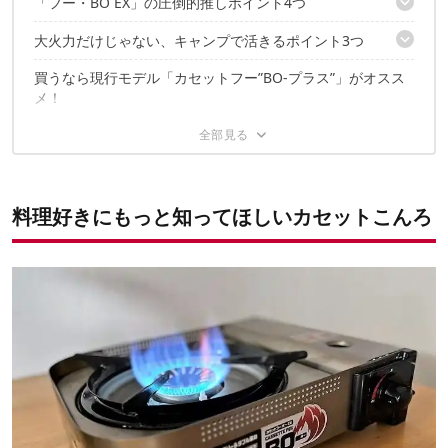
「フー・BO EX」の圧倒的推しポイント4つ
ついに見つけた、高火力カセットこんろ
大火力だけじゃない、キャンプで活きるポイント3つ
1. 家庭のガスこんろに匹敵する高火力！
2. 屋外でも使いやすいサイズ感
買うなら現行モデル「カセットフー”BO-プラス”」がオスス
1. 頑丈なキャリングケース
3. 大火力だからチャーハンがうまい！
メ！
2. ヒートパネルで寒くても火力は落ちにくい
4. 大火力だから時短にも使える！
3. 二重の風防があるから風にも強い
1つだけ気になる点も！
料理にこだわるなら、ぜひとも使って欲しい逸品
料理好きにもっと知ってほしいカセットこんろ
✔️こちらの記事もおすすめ