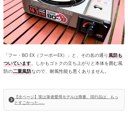
「フー・BO EX（フーボーEX）」と、その名の通り
風防も
ついています
。しかもゴトクの立ち上がりと本体を囲む風
防の
二重風防
なので、耐風性能も悪くありません。
【次ページ】実は筆者愛用モデルは廃番。現行品は、もっ
とすごかった……