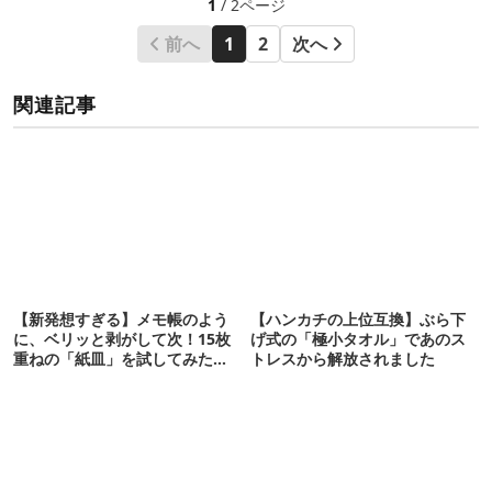
1
/ 2ページ
前へ
1
2
次へ
関連記事
【新発想すぎる】メモ帳のよう
【ハンカチの上位互換】ぶら下
に、ベリッと剥がして次！15枚
げ式の「極小タオル」であのス
重ねの「紙皿」を試してみた
トレスから解放されました
ら…