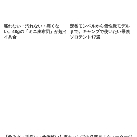
濡れない・汚れない・痛くな
定番モンベルから個性派モデル
い。48gの「ミニ座布団」が超イ
まで。キャンプで使いたい最強
イ具合
ソロテント17選
【飲み水・手洗い・食器洗い】夏キャンプの必需品「ウォータージ