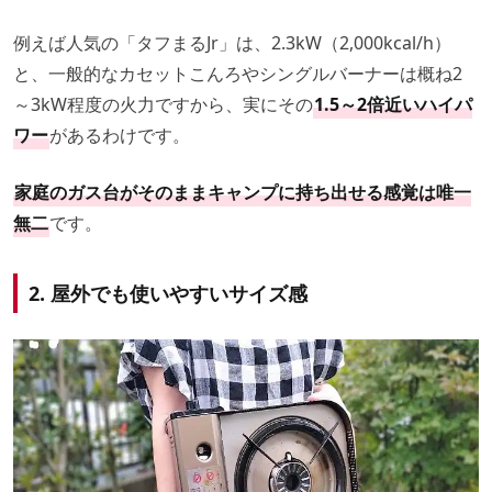
例えば人気の「タフまるJr」は、2.3kW（2,000kcal/h）
と、一般的なカセットこんろやシングルバーナーは概ね2
～3kW程度の火力ですから、実にその
1.5～2倍近いハイパ
ワー
があるわけです。
家庭のガス台がそのままキャンプに持ち出せる感覚は唯一
無二
です。
2. 屋外でも使いやすいサイズ感