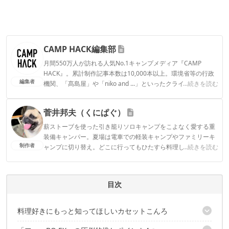
CAMP HACK編集部
月間550万人が訪れる人気No.1キャンプメディア『CAMP
HACK』。累計制作記事本数は10,000本以上。環境省等の行政
編集者
機関、「髙島屋」や「niko and ...」といったクライアントとの
...続きを読む
連携実績多数。また、TBSテレビ『ラヴィット！』等、各メデ
ィアで登壇機会多数の編集部員も所属。
菅井邦夫（くにぱぐ）
CAMP HACK編集部のプロフィール
薪ストーブを使った引き籠りソロキャンプをこよなく愛する重
装備キャンパー。夏場は電車での軽装キャンプやファミリーキ
制作者
ャンプに切り替え。どこに行ってもひたすら料理して酒を飲む
...続きを読む
スタイル。
菅井邦夫（くにぱぐ）のプロフィール
目次
料理好きにもっと知ってほしいカセットこんろ