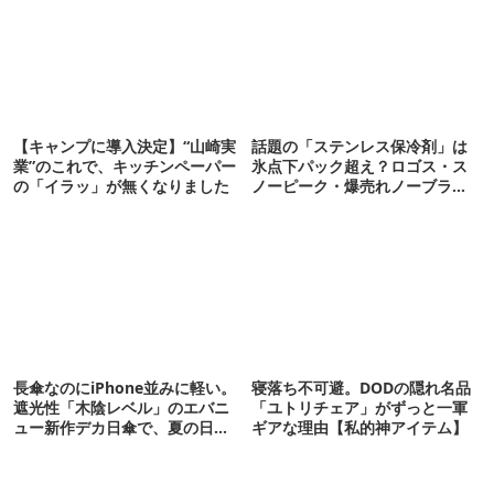
【キャンプに導入決定】“山崎実
話題の「ステンレス保冷剤」は
業”のこれで、キッチンペーパー
氷点下パック超え？ロゴス・ス
の「イラッ」が無くなりました
ノーピーク・爆売れノーブラン
ド品を比べてみた
長傘なのにiPhone並みに軽い。
寝落ち不可避。DODの隠れ名品
遮光性「木陰レベル」のエバニ
「ユトリチェア」がずっと一軍
ュー新作デカ日傘で、夏の日焼
ギアな理由【私的神アイテム】
けを食い止める！