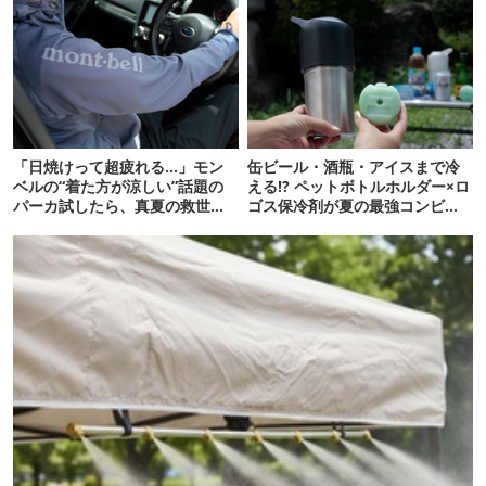
「日焼けって超疲れる…」モン
缶ビール・酒瓶・アイスまで冷
ベルの“着た方が涼しい”話題の
える!? ペットボトルホルダー×ロ
パーカ試したら、真夏の救世主
ゴス保冷剤が夏の最強コンビだ
だった
った