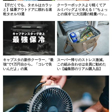
【汗だくでも、タオルはカラッ
クーラーボックスより軽くてア
と】猛暑アウトドアに頼れる速
ルミバッグより冷える！“ちょっ
乾タオル13選
との保冷”に大活躍の軽量バッグ
7選
キャプスタの新作クーラー、“最
スーパー帰りのストレス激減。
強”で1万円台から。「コレで良
この組み合わせは全員に勧めた
いんだよ」の嵐
い【編集部のリアル購入品】