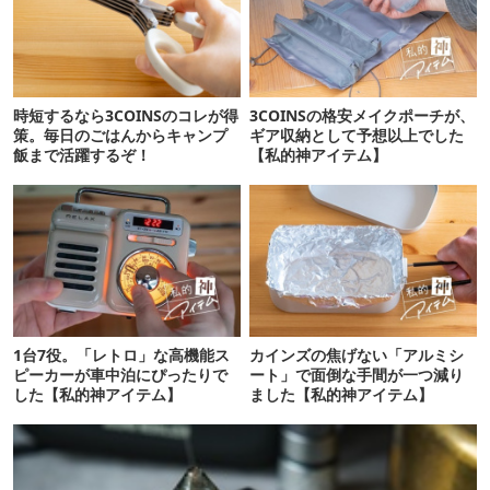
時短するなら3COINSのコレが得
3COINSの格安メイクポーチが、
策。毎日のごはんからキャンプ
ギア収納として予想以上でした
飯まで活躍するぞ！
【私的神アイテム】
1台7役。「レトロ」な高機能ス
カインズの焦げない「アルミシ
ピーカーが車中泊にぴったりで
ート」で面倒な手間が一つ減り
した【私的神アイテム】
ました【私的神アイテム】