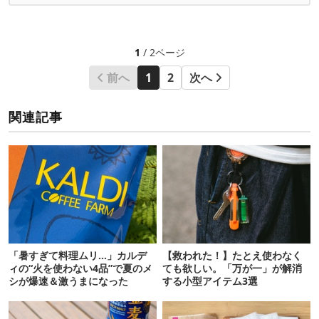
1
/ 2ページ
前へ
1
2
次へ
関連記事
「暑すぎて料理ムリ…」カルデ
【救われた！】たとえ使わなく
ィの“火を使わない4品”で夏のメ
ても欲しい。「万が一」が解消
シが爆速＆激うまになった
する小型アイテム3選