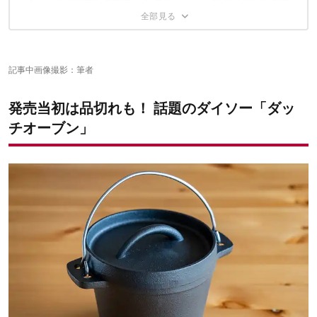
【ここには注意】直結型シングルバーナーでの使用は厳禁で
具材たっぷりのスープもおいしくできる
ふっくら、おいしく炊き上がりました
す
サイズぴったり。焼きリンゴも作れます
「ダッチオーブンデビュー」にもおすすめしたい
記事中画像撮影：筆者
✔️こちらの記事もチェック
発売当初は品切れも！ 話題のダイソー「ダッ
チオーブン」