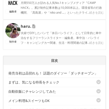
月間550万人が訪れる人気No.1キャンプメディア『CAMP
HACK』。累計制作記事本数は10,000本以上。環境省等の行政
編集者
機関、「髙島屋」や「niko and ...」といったクライアントとの
...続きを読む
連携実績多数。また、TBSテレビ『ラヴィット！』等、各メデ
ィアで登壇機会多数の編集部員も所属。
haru.
CAMP HACK編集部のプロフィール
夫婦でDIYしたバンで「休日バンライフ」として日常的に車中
泊をするフリーランスライター・編集者。車中泊・バンライ
制作者
フ・キャンピングカー関連、生活・料理関連の記事を複数メデ
...続きを読む
ィアで執筆中。絶景を眺めながら、PC作業や料理・読書・ゲー
ムなどをして過ごす「車内時間を楽しむスタイルの車中泊」が
好きです。
目次
haru.のプロフィール
発売当初は品切れも！ 話題のダイソー「ダッチオーブン」
まずは、気になる特長をチェック
自動炊飯にチャレンジしてみた
キャンプに連れ出しやすい、小型のサイズ
手に取りやすい価格
メイン料理&スイーツもOK
使うのは、ダイソーアイテムだけ
1.5合のお米が炊ける
自動炊飯の手順は、3つ
蓄熱性が高いから、煮物・焼き物料理に◎