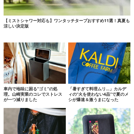
【ミストシャワー対応も】ワンタッチタープおすすめ11選！真夏も
涼しい決定版
車内で地味に困る“ゴミ”の処
「暑すぎて料理ムリ…」カルデ
理。山崎実業のコレでストレス
ィの“火を使わない4品”で夏のメ
が一つ減りました
シが爆速＆激うまになった