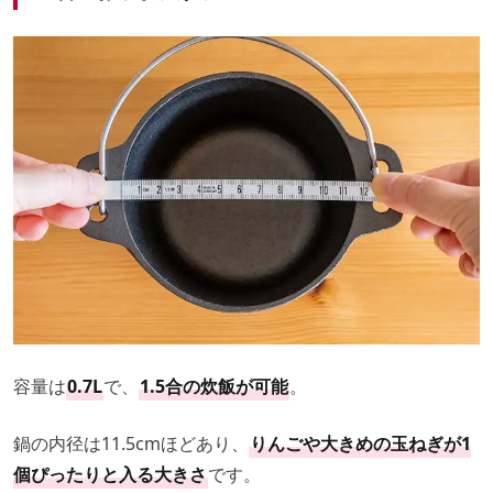
容量は
0.7L
で、
1.5合の炊飯が可能
。
鍋の内径は11.5cmほどあり、
りんごや大きめの玉ねぎが1
個ぴったりと入る大きさ
です。