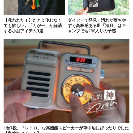
【救われた！】たとえ使わなく
ダイソーで発見！汚れが落ちや
ても欲しい。「万が一」が解消
すく高級感ある皿「深月」はキ
する小型アイテム3選
ャンプでも1軍入りの予感
1台7役。「レトロ」な高機能スピーカーが車中泊にぴったりでした