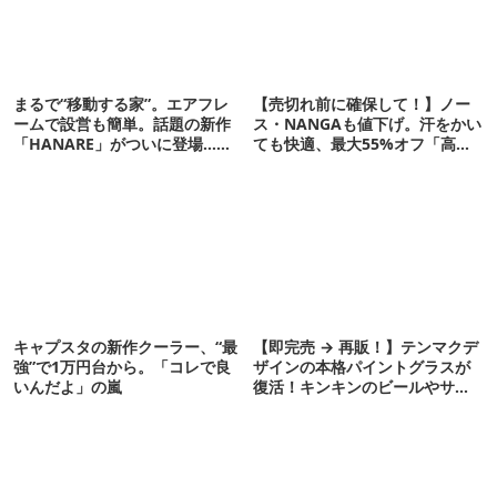
まるで“移動する家”。エアフレ
【売切れ前に確保して！】ノー
ームで設営も簡単。話題の新作
ス・NANGAも値下げ。汗をかい
「HANARE」がついに登場…！
ても快適、最大55%オフ「高機
【07/24予約開始】
能ウェア」10選
キャプスタの新作クーラー、“最
【即完売 → 再販！】テンマクデ
強”で1万円台から。「コレで良
ザインの本格パイントグラスが
いんだよ」の嵐
復活！キンキンのビールやサワ
ーに最高