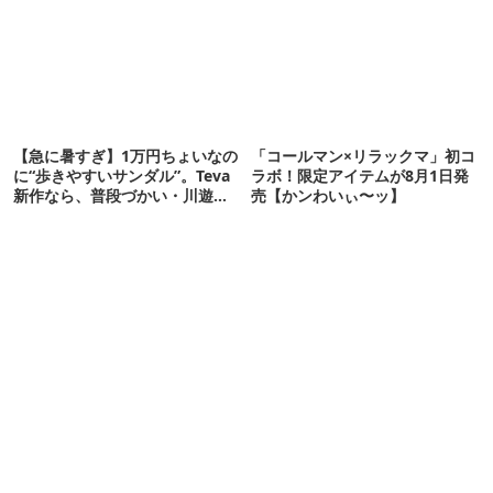
【急に暑すぎ】1万円ちょいなの
「コールマン×リラックマ」初コ
に“歩きやすいサンダル”。Teva
ラボ！限定アイテムが8月1日発
新作なら、普段づかい・川遊
売【かンわいぃ〜ッ】
び・登山もOK！