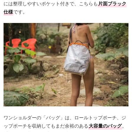
には整理しやすいポケット付きで、こちらも
片面ブラック
仕様
です。
ワンショルダーの「バッグ」は、ロールトップポーチ、ジ
ップポーチを収納してもまだ余裕のある
大容量のバッグ
。