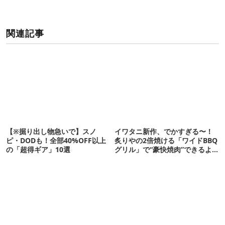
関連記事
【※掘り出し物急いで】スノ
イワタニ新作、でかすぎる〜！
ピ・DODも！全部40%OFF以上
炙りやの2倍焼ける「ワイドBBQ
の「超得ギア」10選
グリル」で“豪快焼肉”できるよ
【再販開始】