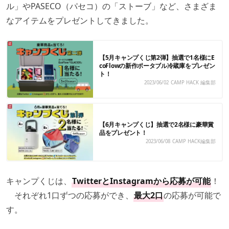
ル」やPASECO（パセコ）の「ストーブ」など、さまざま
なアイテムをプレゼントしてきました。
【5月キャンプくじ第2弾】抽選で1名様にE
coFlowの新作ポータブル冷蔵庫をプレゼン
ト！
2023/06/02
CAMP HACK 編集部
【6月キャンプくじ】抽選で2名様に豪華賞
品をプレゼント！
2023/06/08
CAMP HACK編集部
キャンプくじは、
TwitterとInstagramから応募が可能
！
それぞれ1口ずつの応募ができ、
最大2口
の応募が可能で
す。