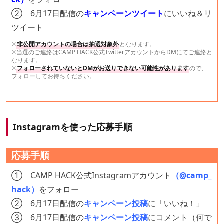
② 6月17日配信の
キャンペーンツイート
にいいね＆リ
ツイート
※
非公開アカウントの場合は抽選対象外
となります。
※当選のご連絡はCAMP HACK公式TwitterアカウントからDMにてご連絡と
なります。
※
フォローされていないとDMがお送りできない可能性があります
ので、
フォローしてお待ちください。
Instagramを使った応募手順
応募手順
① CAMP HACK公式Instagramアカウント
（@camp_
hack）
をフォロー
② 6月17日配信の
キャンペーン投稿
に「いいね！」
③ 6月17日配信の
キャンペーン投稿
にコメント（何で