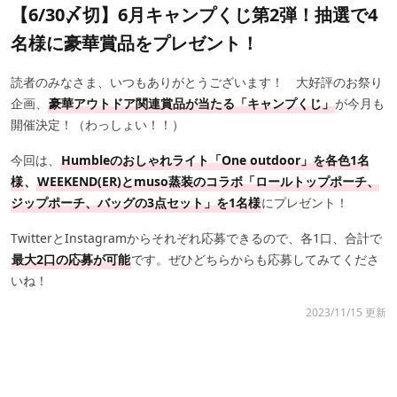
【6/30〆切】6月キャンプくじ第2弾！抽選で4
名様に豪華賞品をプレゼント！
読者のみなさま、いつもありがとうございます！ 大好評のお祭り
企画、
豪華アウトドア関連賞品が当たる「キャンプくじ」
が今月も
開催決定！（わっしょい！！）
今回は、
Humbleのおしゃれライト「One outdoor」を各色1名
様
、
WEEKEND(ER)とmuso蒸装のコラボ「ロールトップポーチ、
ジップポーチ、バッグの3点セット」を1名様
にプレゼント！
TwitterとInstagramからそれぞれ応募できるので、各1口、合計で
最大2口の応募が可能
です。ぜひどちらからも応募してみてくださ
いね！
2023/11/15 更新