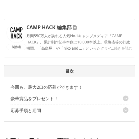
CAMP HACK 編集部
月間550万人が訪れる人気No.1キャンプメディア『CAMP
HACK』。累計制作記事本数は10,000本以上。環境省等の行政
制作者
機関、「髙島屋」や「niko and ...」といったクライアントとの
...続きを読む
連携実績多数。また、TBSテレビ『ラヴィット！』等、各メデ
ィアで登壇機会多数の編集部員も所属。
CAMP HACK 編集部のプロフィール
目次
今回も、最大2口の応募ができます！
豪華賞品をプレゼント！
応募手順と期間
【A賞：3名様】 Humble「One outdoor」
【B賞：1名様】 WEEKEND(ER)✕muso蒸装 コラボアイテム3点
Twitterを使った応募手順
セット
Instagramを使った応募手順
応募期間