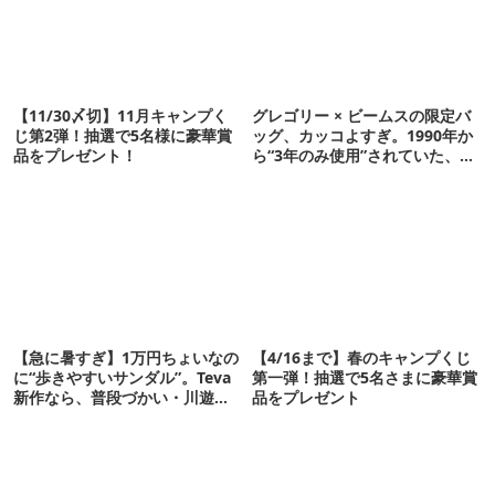
【11/30〆切】11月キャンプく
グレゴリー × ビームスの限定バ
じ第2弾！抽選で5名様に豪華賞
ッグ、カッコよすぎ。1990年か
品をプレゼント！
ら“3年のみ使用”されていた、紫
タグが復活
【急に暑すぎ】1万円ちょいなの
【4/16まで】春のキャンプくじ
に“歩きやすいサンダル”。Teva
第一弾！抽選で5名さまに豪華賞
新作なら、普段づかい・川遊
品をプレゼント
び・登山もOK！