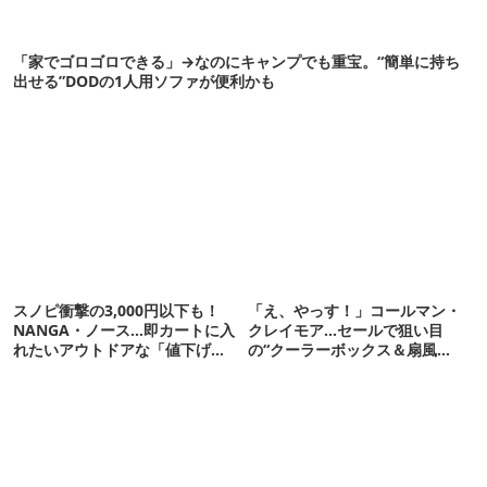
「家でゴロゴロできる」→なのにキャンプでも重宝。“簡単に持ち
出せる”DODの1人用ソファが便利かも
スノピ衝撃の3,000円以下も！
「え、やっす！」コールマン・
NANGA・ノース…即カートに入
クレイモア…セールで狙い目
れたいアウトドアな「値下げ夏
の“クーラーボックス＆扇風
服」12選
機”12選