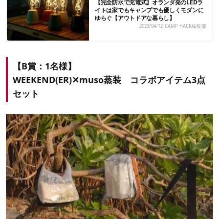
【完全防水で充電式】オランダ発のLEDラ
イトは家でもキャンプでも優しくモダンに
ゆらぐ【アウトドアな暮らし】
2023/04/12
CAMP HACK編集部
【B賞：1名様】
WEEKEND(ER)✕muso蒸装 コラボアイテム3点
セット