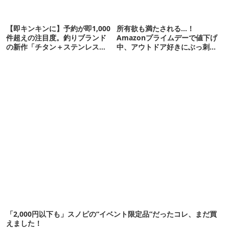
【即キンキンに】予約が即1,000
所有欲も満たされる…！
件超えの注目度。釣りブランド
Amazonプライムデーで値下げ
の新作「チタン＋ステンレスの
中、アウトドア好きにぶっ刺さ
保冷剤」が再販開始
る「便利ガジェット」8選
「2,000円以下も」スノピの“イベント限定品”だったコレ、まだ買
えました！