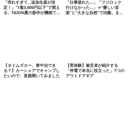
「売れすぎて…追加生産が決
「仕事疲れた…」「フジロック
定！」“1着3,000円以下”で買え
行けなかった…」→“優しい音
る、TAION夏の新作が機能てん
楽”と“大きな自然”で治癒。まだ
こ盛りです
間に合います。
【タイムズカー、車中泊でき
【実体験】被災者が紹介する
る？】カーシェアでキャンプし
「停電で本当に役立った」7つの
たいので、直接聞いてみました
アウトドアギア