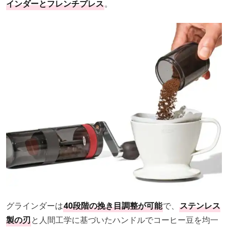
インダーとフレンチプレス
。
グラインダーは
40段階の挽き目調整が可能
で、
ステンレス
製の刃
と人間工学に基づいたハンドルでコーヒー豆を均一