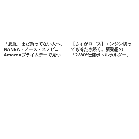
「夏服、まだ買ってない人へ」
【さすがロゴス】エンジン切っ
NANGA・ノース・スノピ…
ても冷たさ続く。新発想の
Amazonプライムデーで見つけ
「2WAY仕様ボトルホルダー」が
た“今着れるアイテム”19選
頼りになります