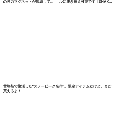
の強力マグネットが短縮してく
ルに履き替え可能です【SHAKA
れそう…！【新作】
新作】
雪峰祭で復活した“スノーピーク名作”。限定アイテムだけど、まだ
買えるよ！