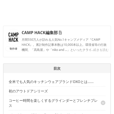
CAMP HACK編集部
月間550万人が訪れる人気No.1キャンプメディア『CAMP
HACK』。累計制作記事本数は10,000本以上。環境省等の行政
制作者
機関、「髙島屋」や「niko and ...」といったクライアントとの
...続きを読む
連携実績多数。また、TBSテレビ『ラヴィット！』等、各メデ
ィアで登壇機会多数の編集部員も所属。
CAMP HACK編集部のプロフィール
目次
全米でも人気のキッチンウェアブランドOXOとは......
初のアウトドアシリーズ
コーヒー時間を楽しくするグラインダーとフレンチプレ
ス