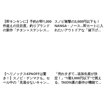
【即キンキンに】予約が即1,000
スノピ衝撃の3,000円以下も！
件超えの注目度。釣りブランド
NANGA・ノース…即カートに入
の新作「チタン＋ステンレスの
れたいアウトドアな「値下げ夏
保冷剤」が再販開始
服」12選
【ヘリノックス43%OFFは驚
「売れすぎて…追加生産が決
き！】スノピ・テンマクも。セ
定！」“1着3,000円以下”で買え
ール中の「見逃せないキャンプ
る、TAION夏の新作が機能てん
道具」12選
こ盛りです