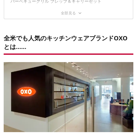
バーベキューグリル プレップ＆キャリーセット
ステンレスフィルター採用のフレンチプレスも
クッキングツールセット
カーボンスチールフライパン
その他にも魅力的なアイテムがいっぱい
全米でも人気のキッチンウェアブランドOXO
とは……