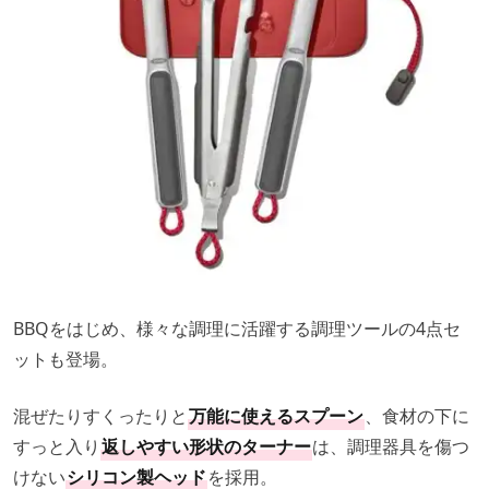
BBQをはじめ、様々な調理に活躍する調理ツールの4点セ
ットも登場。
混ぜたりすくったりと
万能に使えるスプーン
、食材の下に
すっと入り
返しやすい形状のターナー
は、調理器具を傷つ
けない
シリコン製ヘッド
を採用。