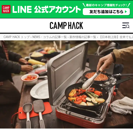
CAMP HACK トップ
›
NEWS・コラムの記事一覧
›
新作情報の記事一覧
›
【日本初上陸】全米でも