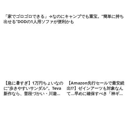
「家でゴロゴロできる」→なのにキャンプでも重宝。“簡単に持ち
出せる”DODの1人用ソファが便利かも
【急に暑すぎ】1万円ちょいなの
【Amazon先行セールで最安続
に“歩きやすいサンダル”。Teva
出!?】ゼインアーツも対象なん
新作なら、普段づかい・川遊
て…早めに確保すべき「神ギ
び・登山もOK！
ア」12選