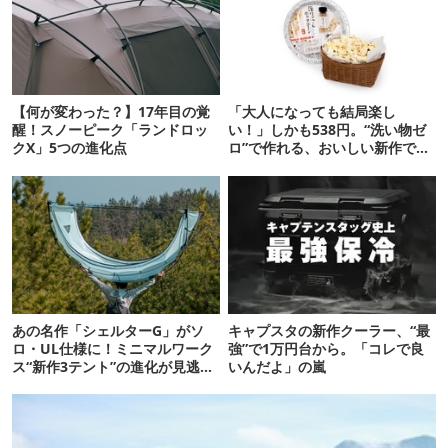
【何が変わった？】17年目の覚
「大人になっても結局楽し
醒！スノーピーク「ランドロッ
い！」しかも538円。“洗い物ゼ
クX」5つの進化点
ロ”で作れる、おいしい新作です
【ほりにし ポップコーン】
あの名作「シェルターG」がソ
キャプスタの新作クーラー、“最
ロ・UL仕様に！ミニマルワーク
強”で1万円台から。「コレで良
ス“新作3テント”の進化が見逃せ
いんだよ」の嵐
ない