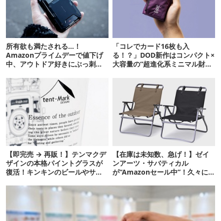
所有欲も満たされる…！
「コレでカード16枚も入
Amazonプライムデーで値下げ
る！？」DOD新作はコンパクト×
中、アウトドア好きにぶっ刺さ
大容量の“超進化系ミニマル財
る「便利ガジェット」8選
布”だ！
【即完売 → 再販！】テンマクデ
【在庫は未知数、急げ！】ゼイ
ザインの本格パイントグラスが
ンアーツ・サバティカル
復活！キンキンのビールやサワ
が“Amazonセール中”！久々に
ーに最高
タープも買おうかな…