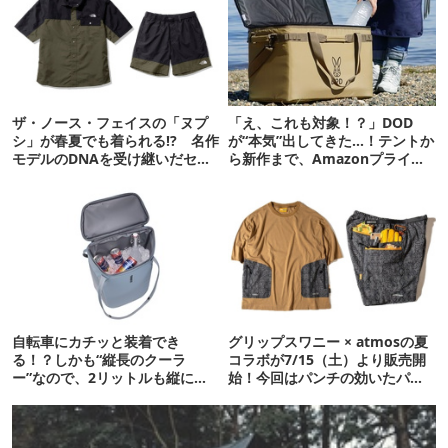
ザ・ノース・フェイスの「ヌプ
「え、これも対象！？」DOD
シ」が春夏でも着られる!? 名作
が“本気”出してきた…！テントか
モデルのDNAを受け継いだセッ
ら新作まで、Amazonプライム
トアップ登場
デーの注目ギア27選
自転車にカチッと装着でき
グリップスワニー × atmosの夏
る！？しかも“縦長のクーラ
コラボが7/15（土）より販売開
ー”なので、2リットルも縦に入
始！今回はパンチの効いたパイ
ります【THULE新作】
ソン（ヘビ）柄