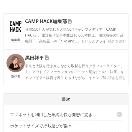
CAMP HACK編集部
月間550万人が訪れる人気No.1キャンプメディア『CAMP
HACK』。累計制作記事本数は10,000本以上。環境省等の行政
編集者
機関、「髙島屋」や「niko and ...」といったクライアントとの
...続きを読む
連携実績多数。また、TBSテレビ『ラヴィット！』等、各メデ
ィアで登壇機会多数の編集部員も所属。
黒田祥平
CAMP HACK編集部のプロフィール
東京と大阪を行き来しながら取材を行うアラフォーライター。
主にアウトドアファッションのアイテム紹介について執筆。キ
制作者
ャンプギアの設営は苦手でありながら、キャンプ飯を平らげる
...続きを読む
のは得意。趣味は日本各地で仕入れた地酒を夜な夜なちびちび
と嗜むこと。
黒田祥平のプロフィール
目次
マグネットを利用した単純明快な発想に驚き
ポケットサイズで持ち運びが楽々
本体で蚊取り線香を挟み込むだけ