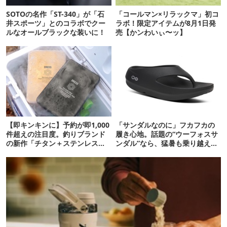
SOTOの名作「ST-340」が「石
「コールマン×リラックマ」初コ
井スポーツ」とのコラボでクー
ラボ！限定アイテムが8月1日発
ルなオールブラックな装いに！
売【かンわいぃ〜ッ】
【即キンキンに】予約が即1,000
「サンダルなのに」フカフカの
件超えの注目度。釣りブランド
履き心地。話題の“ウーフォスサ
の新作「チタン＋ステンレスの
ンダル”なら、猛暑も乗り越えら
保冷剤」が再販開始
れるかも