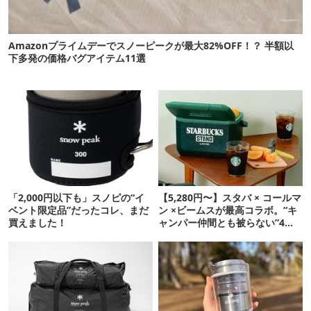
Amazonプライムデーでスノーピークが最大82%OFF！？ 半額以
下多発の価格バグアイテム11選
「2,000円以下も」スノピの“イ
【5,280円〜】スタバ × コールマ
ベント限定品”だったコレ、まだ
ン ×ビームスが最高コラボ。“キ
買えました！
ャンパー仲間とも被らない”4ア
イテムを発表