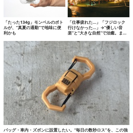
「たった134g」モンベルのボト
「仕事疲れた…」「フジロック
ルが、“真夏の通勤”で地味に便
行けなかった…」→“優しい音
利かも
楽”と“大きな自然”で治癒。まだ
間に合います。
バッグ・車内・ズボンに設置したい。“毎日の数秒ロス”を、この強