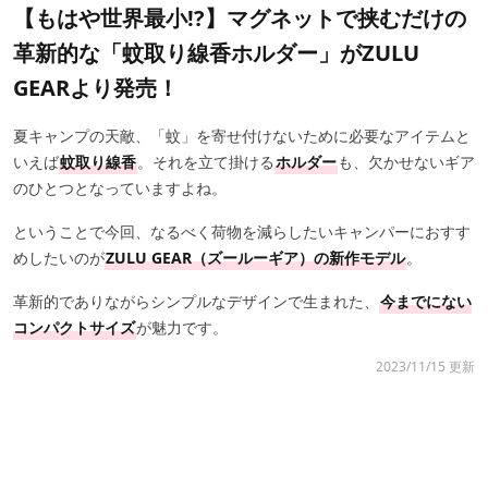
【もはや世界最小!?】マグネットで挟むだけの
革新的な「蚊取り線香ホルダー」がZULU
GEARより発売！
夏キャンプの天敵、「蚊」を寄せ付けないために必要なアイテムと
いえば
蚊取り線香
。それを立て掛ける
ホルダー
も、欠かせないギア
のひとつとなっていますよね。
ということで今回、なるべく荷物を減らしたいキャンパーにおすす
めしたいのが
ZULU GEAR（ズールーギア）の新作モデル
。
革新的でありながらシンプルなデザインで生まれた、
今までにない
コンパクトサイズ
が魅力です。
2023/11/15 更新