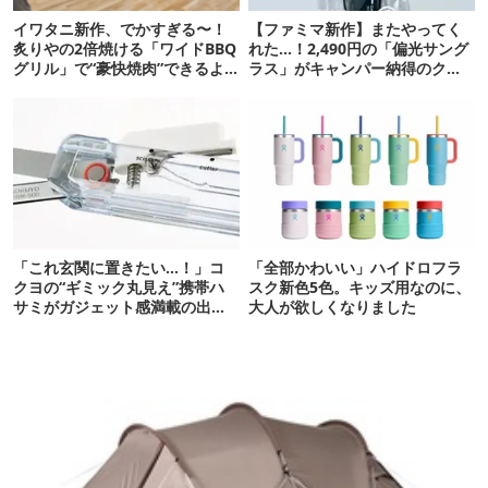
イワタニ新作、でかすぎる〜！
【ファミマ新作】またやってく
炙りやの2倍焼ける「ワイドBBQ
れた…！2,490円の「偏光サング
グリル」で“豪快焼肉”できるよ
ラス」がキャンパー納得のクオ
【再販開始】
リティ
「これ玄関に置きたい…！」コ
「全部かわいい」ハイドロフラ
クヨの“ギミック丸見え”携帯ハ
スク新色5色。キッズ用なのに、
サミがガジェット感満載の出来
大人が欲しくなりました
栄え