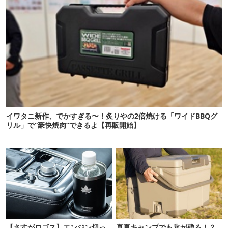
イワタニ新作、でかすぎる〜！炙りやの2倍焼ける「ワイドBBQグ
リル」で“豪快焼肉”できるよ【再販開始】
【さすがロゴス】エンジン切っ
真夏キャンプでも氷が残る！？