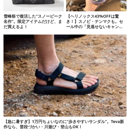
雪峰祭で復活した“スノーピーク
【ヘリノックス43%OFFは驚
名作”。限定アイテムだけど、ま
き！】スノピ・テンマクも。セ
だ買えるよ！
ール中の「見逃せないキャンプ
道具」12選
【急に暑すぎ】1万円ちょいなのに“歩きやすいサンダル”。Teva新
作なら、普段づかい・川遊び・登山もOK！