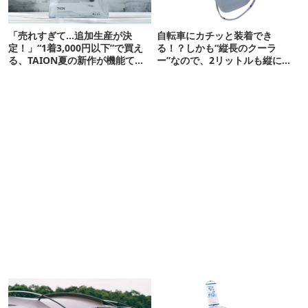
「売れすぎて…追加生産が決
自転車にカチッと装着でき
定！」“1着3,000円以下”で買え
る！？しかも“縦長のクーラ
る、TAION夏の新作が機能てん
ー”なので、2リットルも縦に入
こ盛りです
ります【THULE新作】