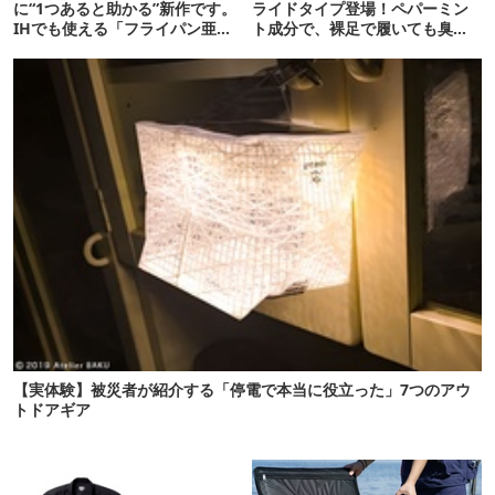
に“1つあると助かる”新作です。
ライドタイプ登場！ペパーミン
IHでも使える「フライパン亜
ト成分で、裸足で履いても臭く
種」がすごい
なりにくい!?
【実体験】被災者が紹介する「停電で本当に役立った」7つのアウ
トドアギア