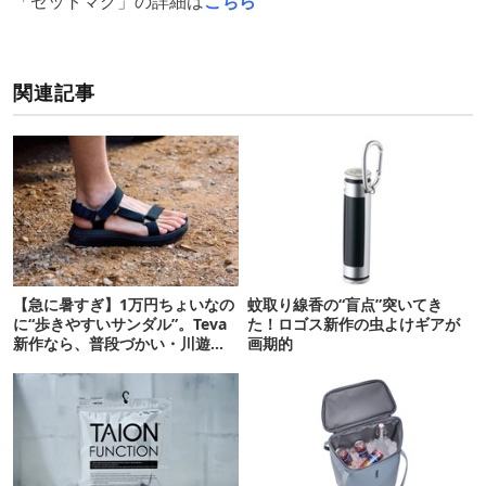
「ゼットマグ」の詳細は
こちら
関連記事
【急に暑すぎ】1万円ちょいなの
蚊取り線香の“盲点”突いてき
に“歩きやすいサンダル”。Teva
た！ロゴス新作の虫よけギアが
新作なら、普段づかい・川遊
画期的
び・登山もOK！