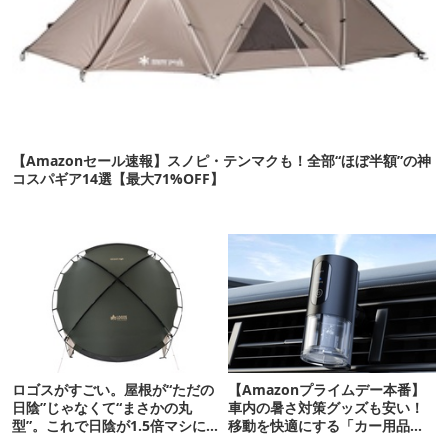
【Amazonセール速報】スノピ・テンマクも！全部“ほぼ半額”の神
コスパギア14選【最大71%OFF】
ロゴスがすごい。屋根が“ただの
【Amazonプライムデー本番】
日陰”じゃなくて“まさかの丸
車内の暑さ対策グッズも安い！
型”。これで日陰が1.5倍マシに
移動を快適にする「カー用品」
なる新作タープです
12選