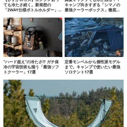
ても冷たさ続く。新発想の
キャンプ向きすぎる「シマノの
「2WAY仕様ボトルホルダー」が
最強クーラーボックス」徹底解
頼りになります
剖
“ハード超え”の冷たさ!? ガチ保
定番モンベルから個性派モデル
冷の宇宙技術も揃う「最強ソフ
まで。キャンプで使いたい最強
トクーラー」17選
ソロテント17選