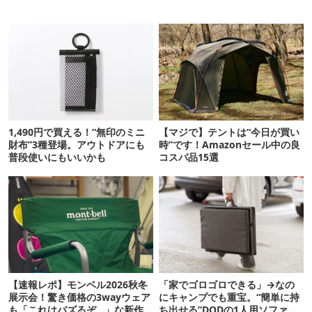
1,490円で買える！“無印のミニ
【マジで】テントは“今日が買い
財布”3種登場。アウトドアにも
時”です！Amazonセール中の良
普段使いにもいいかも
コスパ品15選
【速報レポ】モンベル2026秋冬
「家でゴロゴロできる」→なの
展示会！驚き価格の3wayウェア
にキャンプでも重宝。“簡単に持
も「これはバズるぞ…」な新作
ち出せる”DODの1人用ソファが