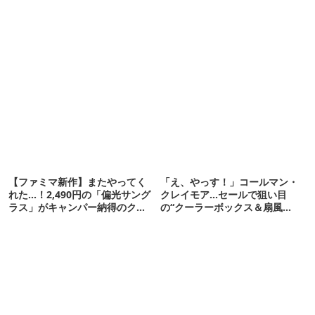
【ファミマ新作】またやってく
「え、やっす！」コールマン・
れた…！2,490円の「偏光サング
クレイモア…セールで狙い目
ラス」がキャンパー納得のクオ
の“クーラーボックス＆扇風
リティ
機”12選