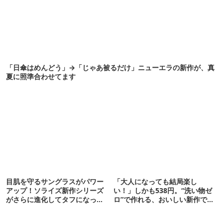
「日傘はめんどう」→「じゃあ被るだけ」ニューエラの新作が、真
夏に照準合わせてます
目肌を守るサングラスがパワー
「大人になっても結局楽し
アップ！ソライズ新作シリーズ
い！」しかも538円。“洗い物ゼ
がさらに進化してタフになった
ロ”で作れる、おいしい新作です
ぞ
【ほりにし ポップコーン】