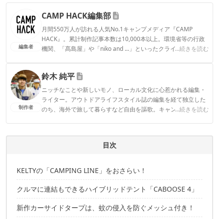
CAMP HACK編集部
月間550万人が訪れる人気No.1キャンプメディア『CAMP
HACK』。累計制作記事本数は10,000本以上。環境省等の行政
編集者
機関、「髙島屋」や「niko and ...」といったクライアントとの
...続きを読む
連携実績多数。また、TBSテレビ『ラヴィット！』等、各メデ
ィアで登壇機会多数の編集部員も所属。
鈴木 純平
CAMP HACK編集部のプロフィール
ニッチなことや新しいモノ、ローカル文化に心惹かれる編集・
ライター。アウトドアライフスタイル誌の編集を経て独立した
制作者
のち、海外で旅して暮らすなど自由を謳歌。キャンプ、山登
...続きを読む
り、フライフィッシング、狩猟などを年間数回ずつ嗜みなが
ら、万年ビギナーとして自然に触れあう。
鈴木 純平のプロフィール
目次
KELTYの「CAMPING LINE」をおさらい！
クルマに連結もできるハイブリッドテント「CABOOSE 4」
新作カーサイドタープは、蚊の侵入を防ぐメッシュ付き！