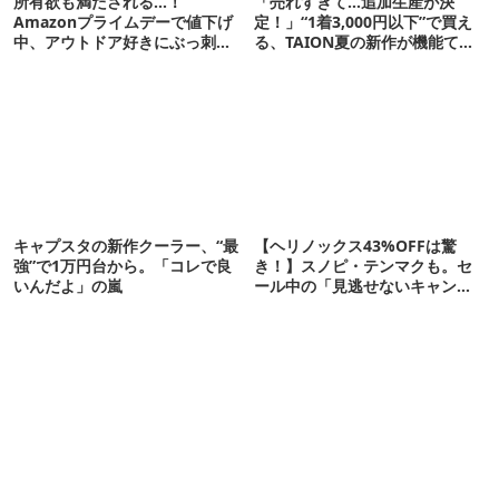
所有欲も満たされる…！
「売れすぎて…追加生産が決
Amazonプライムデーで値下げ
定！」“1着3,000円以下”で買え
中、アウトドア好きにぶっ刺さ
る、TAION夏の新作が機能てん
る「便利ガジェット」8選
こ盛りです
キャプスタの新作クーラー、“最
【ヘリノックス43%OFFは驚
強”で1万円台から。「コレで良
き！】スノピ・テンマクも。セ
いんだよ」の嵐
ール中の「見逃せないキャンプ
道具」12選