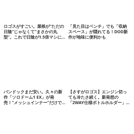
ロゴスがすごい。屋根が“ただの
「見た目はベンチ」でも「収納
日陰”じゃなくて“まさかの丸
スペース」が隠れてる！DOD新
型”。これで日陰が1.5倍マシに
作が地味に便利かも
なる新作タープです
バンドックまだ安い。久々の新
【さすがロゴス】エンジン切っ
作「ソロドーム1 EX」が発
ても冷たさ続く。新発想の
売！“メッシュインナー”だけで
「2WAY仕様ボトルホルダー」が
も使えるよ【防災も◎】
頼りになります