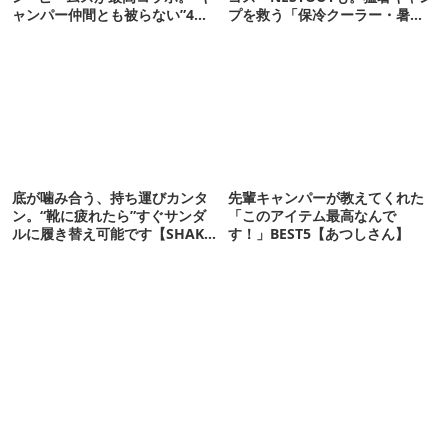
ャンパー仲間とも被らない”4ア
プを救う「保冷クーラー・暑さ
イテムを発表
対策ギア」12選
底が噛み合う、持ち運びカンタ
先輩キャンパーが教えてくれた
ン。“靴に疲れたら”すぐサンダ
「このアイテム最高なんで
ルに履き替え可能です【SHAKA
す！」BEST5【あつしさん】
新作】