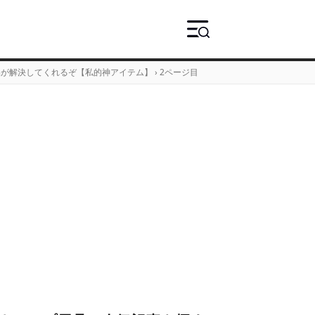
品が解決してくれるぞ【私的神アイテム】
›
2ページ目