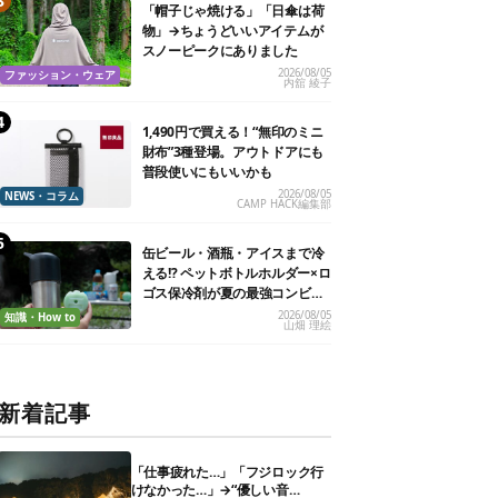
「帽子じゃ焼ける」「日傘は荷
物」→ちょうどいいアイテムが
スノーピークにありました
2026/08/05
ファッション・ウェア
内舘 綾子
1,490円で買える！“無印のミニ
財布”3種登場。アウトドアにも
普段使いにもいいかも
2026/08/05
NEWS・コラム
CAMP HACK編集部
缶ビール・酒瓶・アイスまで冷
える!? ペットボトルホルダー×ロ
ゴス保冷剤が夏の最強コンビだ
った
2026/08/05
知識・How to
山畑 理絵
新着記事
「仕事疲れた…」「フジロック行
けなかった…」→“優しい音