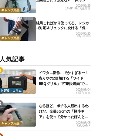
ルダーバッグ」7選
2026/06/25
CAMP HACK編集部
キャンプ用品
結局こればかり使ってる。レジカ
ゴ対応＆リュックに化ける「保冷
トートバッグ」9選
2026/06/25
ally_sasaki
キャンプ用品
人気記事
イワタニ新作、でかすぎる〜！
炙りやの2倍焼ける「ワイド
BBQグリル」で“豪快焼肉”でき
るよ【再販開始】
2026/08/04
NEWS・コラム
ずぼらまま
なるほど、ポチる人続出するわ
けだ。全長5.5cmの「極小ギ
ア」を使って分かったほんとの
魅力
2026/08/05
キャンプ用品
RYUCAMP