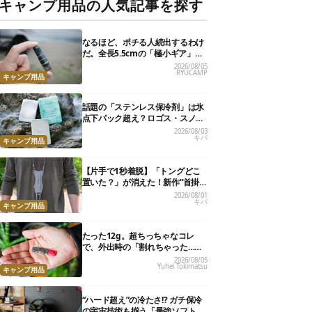
キャンプ用品の人気記事を探す
なるほど、ポチる人続出するわけ
だ。全長5.5cmの「極小ギア」を
使って分かったほんとの魅力
2026/08/05
RYUCAMP
キャンプ用品
話題の「ステンレス保冷剤」は氷
点下パック超え？ロゴス・スノー
ピーク・爆売れノーブランド品を
2026/08/03
キバ
比べてみた
キャンプ用品
【片手で1秒着脱】「トングどこ
置いた？」が消えた！新作“首掛
けトング”、男心くすぐるギミッ
2026/08/01
キバ
クが最高だった
キャンプ用品
たった12g。超ちっちゃなコレ
で、外出時の「割れちゃった…」
がなくなりました
2026/08/05
Yuhei Tokimatsu
キャンプ用品
“ハード超え”の冷たさ!? ガチ保冷
の宇宙技術も揃う「最強ソフトク