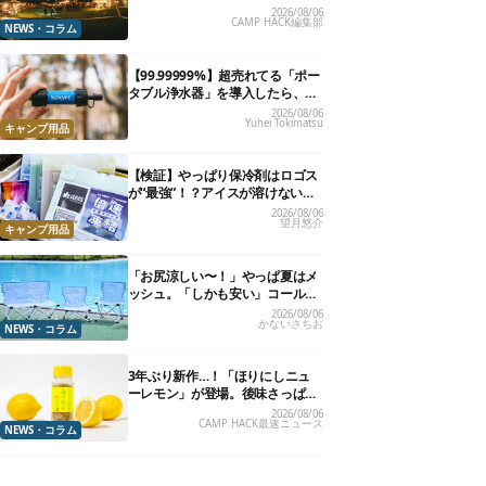
楽”と“大きな自然”で治癒。まだ間
2026/08/06
CAMP HACK編集部
に合います。
NEWS・コラム
【99.99999%】超売れてる「ポー
タブル浄水器」を導入したら、防
災が明確に自分ごと化した
2026/08/06
Yuhei Tokimatsu
キャンプ用品
【検証】やっぱり保冷剤はロゴス
が“最強”！？アイスが溶けないっ
て本当か試してみた
2026/08/06
望月悠介
キャンプ用品
「お尻涼しい〜！」やっぱ夏はメ
ッシュ。「しかも安い」コールマ
ン今年の新作は、カラーもさわや
2026/08/06
かないさちお
かです
NEWS・コラム
3年ぶり新作…！「ほりにしニュ
ーレモン」が登場。後味さっぱり
の万能スパイス！【8月21日発
2026/08/06
CAMP HACK最速ニュース
売】
NEWS・コラム