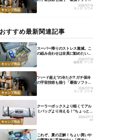
ーラー」17選
2026/07/16
ヨシダ コウキ
キャンプ用品
おすすめ最新関連記事
スーパー帰りのストレス激減。こ
の組み合わせは全員に勧めたい
【編集部のリアル購入品】
2026/07/24
編集部 マツダ
キャンプ用品
“ハード超え”の冷たさ!? ガチ保冷
の宇宙技術も揃う「最強ソフトク
ーラー」17選
2026/07/16
ヨシダ コウキ
キャンプ用品
クーラーボックスより軽くてアル
ミバッグより冷える！“ちょっと
の保冷”に大活躍の軽量バッグ7選
2026/07/17
eri
キャンプ用品
これぞ、夏の正解！ちょい買いや
公園遊びに手放せない「保冷ショ