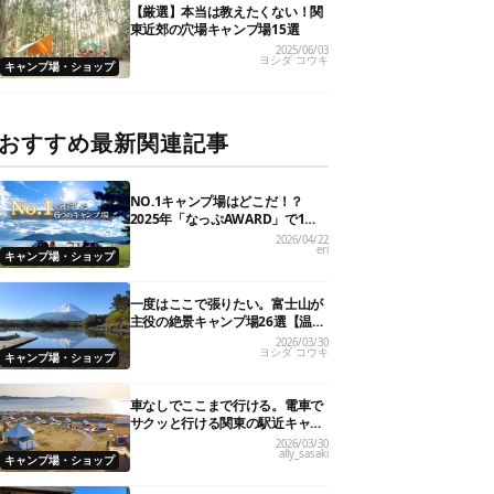
【厳選】本当は教えたくない！関
東近郊の穴場キャンプ場15選
2025/06/03
ヨシダ コウキ
キャンプ場・ショップ
おすすめ最新関連記事
NO.1キャンプ場はどこだ！？
2025年「なっぷAWARD」で1位
を獲得した人気6施設を大発表
2026/04/22
eri
キャンプ場・ショップ
一度はここで張りたい。富士山が
主役の絶景キャンプ場26選【温泉
や初心者向けまで】
2026/03/30
ヨシダ コウキ
キャンプ場・ショップ
車なしでここまで行ける。電車で
サクッと行ける関東の駅近キャン
プ場18選
2026/03/30
ally_sasaki
キャンプ場・ショップ