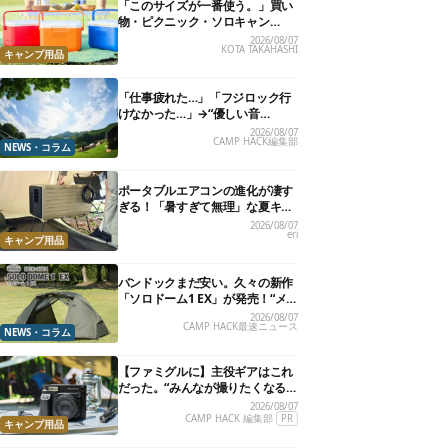
「このサイズが一番使う。」買い
物・ピクニック・ソロキャン
に“ちょうどいい”小型クーラーボ
2026/08/07
KOTA TAKAHASHI
ックス13選
キャンプ用品
「仕事疲れた…」「フジロック行
けなかった…」→“優しい音
楽”と“大きな自然”で治癒。まだ間
2026/08/07
CAMP HACK編集部
に合います。
NEWS・コラム
ポータブルエアコンの進化が凄す
ぎる！「暑すぎて無理」な夏キャ
ンプを激変させる最新5選
2026/08/07
eri
キャンプ用品
バンドックまだ安い。久々の新作
「ソロドーム1 EX」が発売！“メ
ッシュインナー”だけでも使える
2026/08/07
CAMP HACK最速ニュース
よ【防災も◎】
NEWS・コラム
【ファミグルに】主役ギアはこれ
だった。“みんなが撮りたくなる
カメラ”が楽しすぎる！
2026/08/07
CAMP HACK 編集部
PR
キャンプ用品