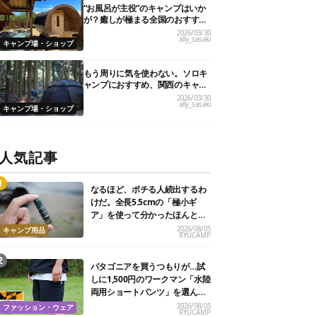
“お風呂が主役”のキャンプはいか
が？癒しが極まる全国のおすすめ
キャンプ場10選！
2026/03/30
ally_sasaki
キャンプ場・ショップ
もう周りに気を使わない。ソロキ
ャンプにおすすめ、関西のキャン
プ場21選
2026/03/30
ally_sasaki
キャンプ場・ショップ
人気記事
なるほど、ポチる人続出するわ
けだ。全長5.5cmの「極小ギ
ア」を使って分かったほんとの
魅力
2026/08/05
キャンプ用品
RYUCAMP
パタゴニアを買うつもりが…試
しに1,500円のワークマン「水陸
両用ショートパンツ」を選んだ
ら大正解だった
2026/08/05
ファッション・ウェア
RYUCAMP