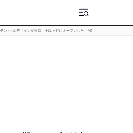
テン×ネルデザインが東京・千駄ヶ谷にオープンした「MOLDS」とは？
›
2ページ