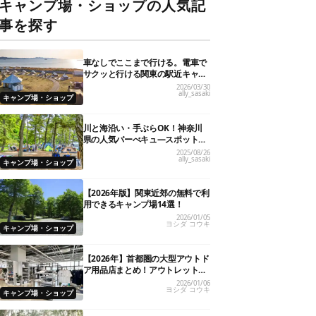
キャンプ場・ショップの人気記
事を探す
車なしでここまで行ける。電車で
サクッと行ける関東の駅近キャン
プ場18選
2026/03/30
ally_sasaki
キャンプ場・ショップ
川と海沿い・手ぶらOK！神奈川
県の人気バーべキュ―スポット20
選
2025/08/26
ally_sasaki
キャンプ場・ショップ
【2026年版】関東近郊の無料で利
用できるキャンプ場14選！
2026/01/05
ヨシダ コウキ
キャンプ場・ショップ
【2026年】首都圏の大型アウトド
ア用品店まとめ！アウトレット情
報も
2026/01/06
ヨシダ コウキ
キャンプ場・ショップ