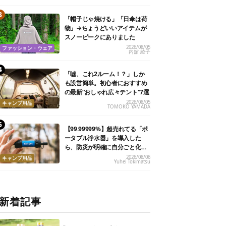
「帽子じゃ焼ける」「日傘は荷
物」→ちょうどいいアイテムが
スノーピークにありました
2026/08/05
ファッション・ウェア
内舘 綾子
「嘘、これ2ルーム！？」しか
も設営簡単。初心者におすすめ
の最新“おしゃれ広々テント”7選
2026/08/05
キャンプ用品
TOMOKO YAMADA
【99.99999%】超売れてる「ポ
ータブル浄水器」を導入した
ら、防災が明確に自分ごと化し
た
2026/08/06
キャンプ用品
Yuhei Tokimatsu
新着記事