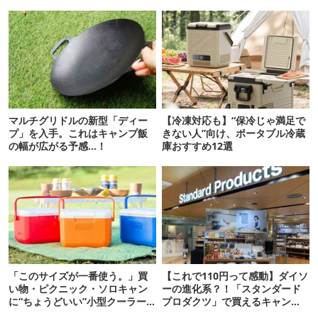
マルチグリドルの新型「ディー
【冷凍対応も】“保冷じゃ満足で
プ」を入手。これはキャンプ飯
きない人”向け、ポータブル冷蔵
の幅が広がる予感…！
庫おすすめ12選
「このサイズが一番使う。」買
【これで110円って感動】ダイソ
い物・ピクニック・ソロキャン
ーの進化系？！「スタンダード
に“ちょうどいい”小型クーラー
プロダクツ」で買えるキャンプ
ボックス13選
グッズ18選