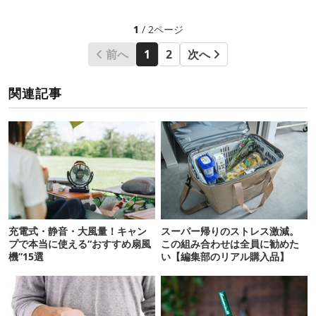
1
/ 2ページ
前へ
1
2
次へ
関連記事
充電式・静音・大風量！キャン
スーパー帰りのストレス激減。
プで本当に使える“おすすめ扇風
この組み合わせは全員に勧めた
機”15選
い【編集部のリアル購入品】