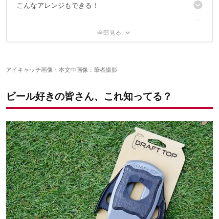
こんなアレンジもできる！
国内ビール・チューハイ缶には使えない
日本版にも乞うご期待
アレンジ1. モレッティでイタリアンレッドアイ
アレンジ2. ビッグウェーブでトロピカルカクテル
✔️こちらの記事もチェック
空き缶の再利用にも
アイキャッチ画像・本文中画像：筆者撮影
ビール好きの皆さん、これ知ってる？