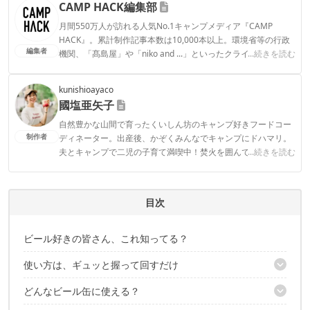
CAMP HACK編集部
月間550万人が訪れる人気No.1キャンプメディア『CAMP
HACK』。累計制作記事本数は10,000本以上。環境省等の行政
編集者
機関、「髙島屋」や「niko and ...」といったクライアントとの
...続きを読む
連携実績多数。また、TBSテレビ『ラヴィット！』等、各メデ
ィアで登壇機会多数の編集部員も所属。
kunishioayaco
CAMP HACK編集部のプロフィール
國塩亜矢子
自然豊かな山間で育ったくいしん坊のキャンプ好きフードコー
制作者
ディネーター。出産後、かぞくみんなでキャンプにドハマリ。
夫とキャンプで二児の子育て満喫中！焚火を囲んで、お酒片手
...続きを読む
においしいものをつまむのが至福の時間。手軽に作れるキャン
プ飯レシピ、ファミキャンを楽しむアイデア、自宅でも使える
便利ギアなどを中心に発信中！「ヒルナンデス！」 「熱狂マニ
目次
アさん！」 「J-wave」などTV・ラジオ番組でもおいしい情報を
発信している。レシピ開発・監修・栄養学コラムも多数のママ
キャンパー。
ビール好きの皆さん、これ知ってる？
國塩亜矢子のプロフィール
使い方は、ギュッと握って回すだけ
どんなビール缶に使える？
切り口が滑らかで安全
開けた上蓋が落ちない