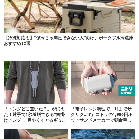
【冷凍対応も】“保冷じゃ満足できない人”向け、ポータブル冷蔵庫
おすすめ12選
「トングどこ置いた？」が消え
「電子レンジ調理で、耳までサ
た！片手で1秒着脱できる“首掛
クサク…!?」ニトリの1,990円ホ
けトング”、男心くすぐるギミッ
ットサンドメーカーで朝食革命
クが最高だった
が起きた