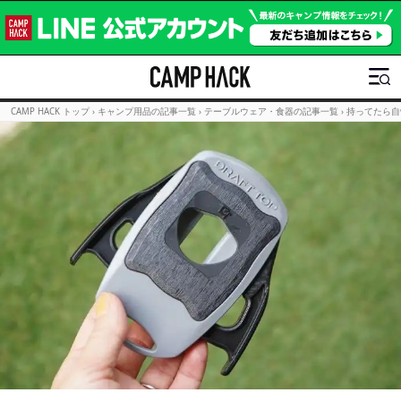
CAMP HACK トップ
›
キャンプ用品の記事一覧
›
テーブルウェア・食器の記事一覧
›
持ってたら自