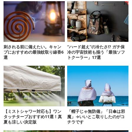
刺される前に備えたい。キャン
“ハード超え”の冷たさ!? ガチ保
プにおすすめの最強蚊取り線香6
冷の宇宙技術も揃う「最強ソフ
選
トクーラー」17選
【ミストシャワー対応も】ワン
「帽子じゃ無防備」「日傘は邪
タッチタープおすすめ11選！真
魔」→いいとこ取りしたのがコ
夏も涼しい決定版
チラです