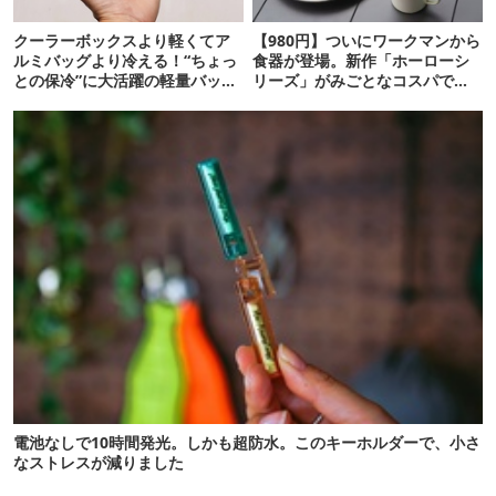
クーラーボックスより軽くてア
【980円】ついにワークマンから
ルミバッグより冷える！“ちょっ
食器が登場。新作「ホーローシ
との保冷”に大活躍の軽量バッグ
リーズ」がみごとなコスパでし
7選
た
電池なしで10時間発光。しかも超防水。このキーホルダーで、小さ
なストレスが減りました