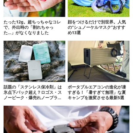
たった12g。超ちっちゃなコレ
顔をつけるだけで別世界。人気
で、外出時の「割れちゃっ
の“シュノーケルマスク”おすす
た…」がなくなりました
め13選
話題の「ステンレス保冷剤」は
ポータブルエアコンの進化が凄
氷点下パック超え？ロゴス・ス
すぎる！「暑すぎて無理」な夏
ノーピーク・爆売れノーブラン
キャンプを激変させる最新5選
ド品を比べてみた