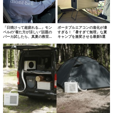
「日焼けって超疲れる…」モン
ポータブルエアコンの進化が凄
ベルの“着た方が涼しい”話題の
すぎる！「暑すぎて無理」な夏
パーカ試したら、真夏の救世主
キャンプを激変させる最新5選
だった