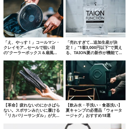
「え、やっす！」コールマン・
「売れすぎて…追加生産が決
クレイモア…セールで狙い目
定！」“1着3,000円以下”で買え
の“クーラーボックス＆扇風
る、TAION夏の新作が機能てん
機”12選
こ盛りです
【革命】疲れないのにかさばら
【飲み水・手洗い・食器洗い】
ない。スポサンみたいに履ける
夏キャンプの必需品「ウォータ
「リカバリーサンダル」が大本
ージャグ」おすすめ18選
命！