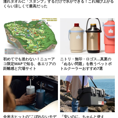
濡れタオルに「スタンプ」するだけで氷ができる！これ飛び上がる
くらい涼しくて最高だった
初めてでも迷わない！ニューア
ニトリ・無印・ロゴス…真夏の
コ限定MAPで知る、各エリアの
「ぬるい問題」を救うペットボ
距離感と穴場サイト
トルクーラーおすすめ7選
全米大ヒットの“こぼれないモデ
「安いのに、ちゃんと使え