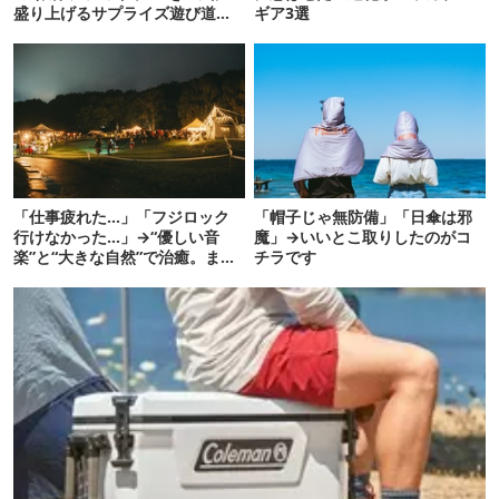
盛り上げるサプライズ遊び道具7
ギア3選
選
「仕事疲れた…」「フジロック
「帽子じゃ無防備」「日傘は邪
行けなかった…」→“優しい音
魔」→いいとこ取りしたのがコ
楽”と“大きな自然”で治癒。まだ
チラです
間に合います。