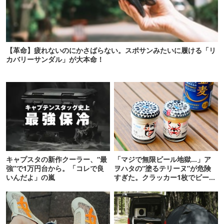
【革命】疲れないのにかさばらない。スポサンみたいに履ける「リ
カバリーサンダル」が大本命！
キャプスタの新作クーラー、“最
「マジで無限ビール地獄…」ア
強”で1万円台から。「コレで良
ヲハタの“塗るテリーヌ”が危険
いんだよ」の嵐
すぎた。クラッカー1枚でビール
が止まらない！