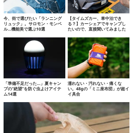
今、街で選びたい「ランニング
【タイムズカー、車中泊でき
リュック」。サロモン・モンベ
る？】カーシェアでキャンプし
ル…機能美で選ぶ10選
たいので、直接聞いてみました
「準備不足だった…」夏キャン
濡れない・汚れない・痛くな
プの“絶望”を防ぐ虫よけアイテ
い。48gの「ミニ座布団」が超イ
ム14選
イ具合