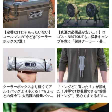
【定番だけじゃもったいない】
【真夏の必需品が安い…！】ロ
コールマンの“今どき”クーラー
ゴス・NESTOUTも。猛暑キャン
ボックス7選！
プを救う「保冷クーラー・暑さ
対策ギア」12選
クーラーボックスより軽くてア
「トングどこ置いた？」が消え
ルミバッグより冷える！“ちょっ
た！片手で1秒着脱できる“首掛
との保冷”に大活躍の軽量バッグ
けトング”、男心くすぐるギミッ
7選
クが最高だった