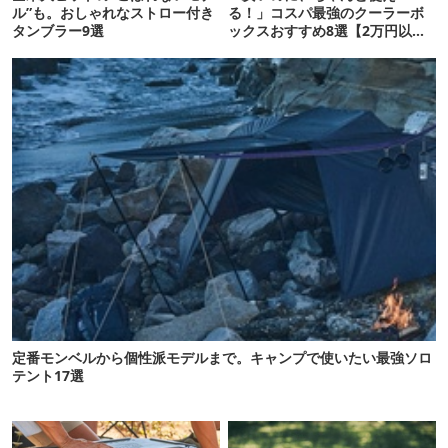
ル”も。おしゃれなストロー付き
る！」コスパ最強のクーラーボ
タンブラー9選
ックスおすすめ8選【2万円以
下】
定番モンベルから個性派モデルまで。キャンプで使いたい最強ソロ
テント17選