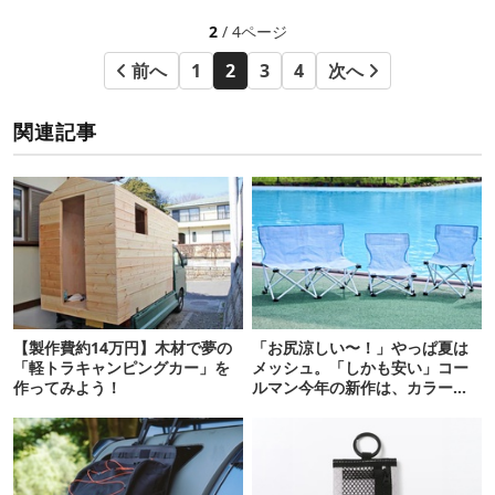
2
/ 4ページ
前へ
1
2
3
4
次へ
関連記事
【製作費約14万円】木材で夢の
「お尻涼しい〜！」やっぱ夏は
「軽トラキャンピングカー」を
メッシュ。「しかも安い」コー
作ってみよう！
ルマン今年の新作は、カラーも
さわやかです