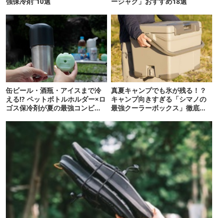
強保冷剤”10選
ージャグ」おすすめ18選
缶ビール・酒瓶・アイスまで冷
真夏キャンプでも氷が残る！？
える!? ペットボトルホルダー×ロ
キャンプ向きすぎる「シマノの
ゴス保冷剤が夏の最強コンビだ
最強クーラーボックス」徹底解
った
剖