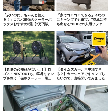
「安いのに、ちゃんと使え
「家でゴロゴロできる」→なの
る！」コスパ最強のクーラーボ
にキャンプでも重宝。“簡単に持
ックスおすすめ8選【2万円以
ち出せる”DODの1人用ソファが
下】
便利かも
【真夏の必需品が安い…！】ロ
【タイムズカー、車中泊でき
ゴス・NESTOUTも。猛暑キャン
る？】カーシェアでキャンプし
プを救う「保冷クーラー・暑さ
たいので、直接聞いてみました
対策ギア」12選