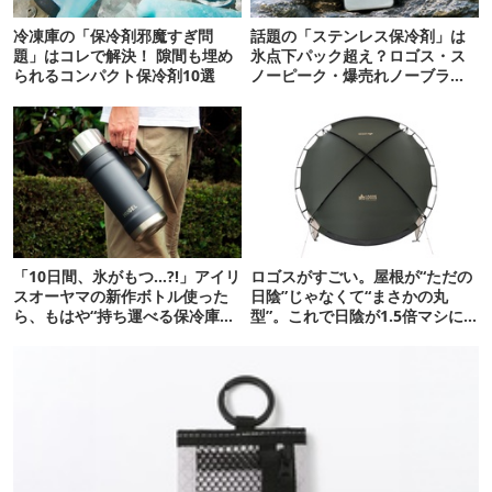
冷凍庫の「保冷剤邪魔すぎ問
話題の「ステンレス保冷剤」は
題」はコレで解決！ 隙間も埋め
氷点下パック超え？ロゴス・ス
られるコンパクト保冷剤10選
ノーピーク・爆売れノーブラン
ド品を比べてみた
「10日間、氷がもつ…?!」アイリ
ロゴスがすごい。屋根が“ただの
スオーヤマの新作ボトル使った
日陰”じゃなくて“まさかの丸
ら、もはや“持ち運べる保冷庫
型”。これで日陰が1.5倍マシに
級”で震えた
なる新作タープです