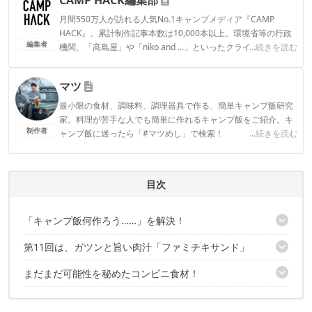
月間550万人が訪れる人気No.1キャンプメディア『CAMP
HACK』。累計制作記事本数は10,000本以上。環境省等の行政
編集者
機関、「髙島屋」や「niko and ...」といったクライアントとの
...続きを読む
連携実績多数。また、TBSテレビ『ラヴィット！』等、各メデ
ィアで登壇機会多数の編集部員も所属。
マツ
CAMP HACK編集部のプロフィール
最小限の食材、調味料、調理器具で作る、簡単キャンプ飯研究
家。料理が苦手な人でも簡単に作れるキャンプ飯をご紹介。キ
制作者
ャンプ飯に迷ったら「#マツめし」で検索！
...続きを読む
マツのプロフィール
目次
「キャンプ飯何作ろう……」を解決！
第11回は、ガツンと旨い肉汁「ファミチキサンド」
著者のプロフィール
まだまだ可能性を秘めたコンビニ食材！
コンビニで購入する材料
step1. 食パンにコンビニ食材を乗せる
✔️こちらの記事もチェック
step2. コンビニ調味料で味付け