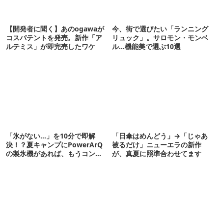
【開発者に聞く】あのogawaが
今、街で選びたい「ランニング
コスパテントを発売。新作「ア
リュック」。サロモン・モンベ
ルテミス」が即完売したワケ
ル…機能美で選ぶ10選
「氷がない…」を10分で即解
「日傘はめんどう」→「じゃあ
決！？夏キャンプにPowerArQ
被るだけ」ニューエラの新作
の製氷機があれば、もうコンビ
が、真夏に照準合わせてます
ニ走らなくていいぞ