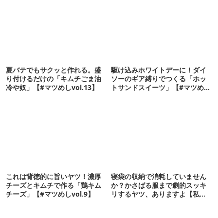
夏バテでもサクッと作れる。盛
駆け込みホワイトデーに！ダイ
り付けるだけの「キムチごま油
ソーのギア縛りでつくる「ホッ
冷や奴」【#マツめしvol.13】
トサンドスイーツ」【#マツめし
vol.10】
これは背徳的に旨いヤツ！濃厚
寝袋の収納で消耗していません
チーズとキムチで作る「鶏キム
か？かさばる服まで劇的スッキ
チーズ」【#マツめしvol.9】
リするヤツ、ありますよ【私的
神アイテム】