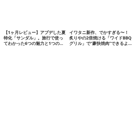
【1ヶ月レビュー】アプデした夏
イワタニ新作、でかすぎる〜！
特化「サンダル」。旅行で使っ
炙りやの2倍焼ける「ワイドBBQ
てわかった6つの魅力と1つの注
グリル」で“豪快焼肉”できるよ
意点
【再販開始】