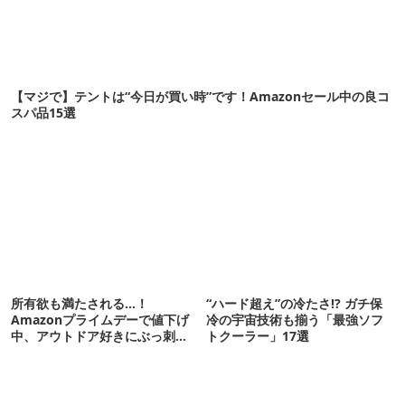
【マジで】テントは“今日が買い時”です！Amazonセール中の良コ
スパ品15選
所有欲も満たされる…！
“ハード超え”の冷たさ!? ガチ保
Amazonプライムデーで値下げ
冷の宇宙技術も揃う「最強ソフ
中、アウトドア好きにぶっ刺さ
トクーラー」17選
る「便利ガジェット」8選