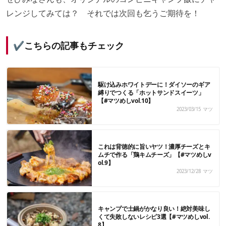
レンジしてみては？ それでは次回も乞うご期待を！
✔️こちらの記事もチェック
駆け込みホワイトデーに！ダイソーのギア
縛りでつくる「ホットサンドスイーツ」
【#マツめしvol.10】
2023/03/15
マツ
これは背徳的に旨いヤツ！濃厚チーズとキ
ムチで作る「鶏キムチーズ」【#マツめしv
ol.9】
2023/12/28
マツ
キャンプで土鍋がかなり良い！絶対美味し
くて失敗しないレシピ3選【#マツめしvol.
8】