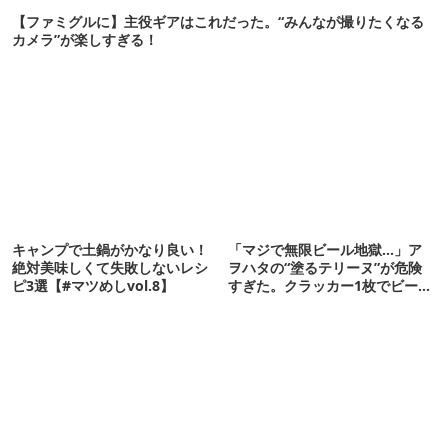
【ファミグルに】主役ギアはこれだった。“みんなが撮りたくなる
カメラ”が楽しすぎる！
キャンプで土鍋がかなり良い！
「マジで無限ビール地獄…」ア
絶対美味しくて失敗しないレシ
ヲハタの“塗るテリーヌ”が危険
ピ3選【#マツめしvol.8】
すぎた。クラッカー1枚でビール
が止まらない！