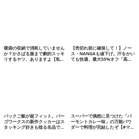
寝袋の収納で消耗していません
【売切れ前に確保して！】ノー
か？かさばる服まで劇的スッキ
ス・NANGAも値下げ。汗をかい
リするヤツ、ありますよ【私的
ても快適、最大55%オフ「高機
神アイテム】
能ウェア」10選
パックご飯が超フィット。パー
スーパーで偶然に見つけた「バ
ゴワークスの新作クッカーはス
ーモントカレー味」の万能パウ
タッキング好きも唸る名品でし
ダーで料理が完結したぞ【#マツ
た【私的神アイテム】
めし vol.6】