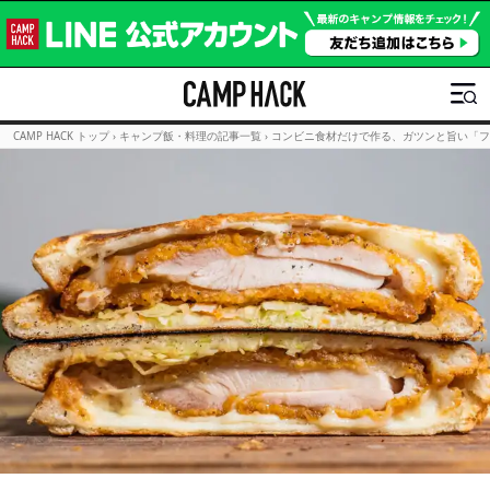
CAMP HACK トップ
›
キャンプ飯・料理の記事一覧
›
コンビニ食材だけで作る、ガツンと旨い「ファミ