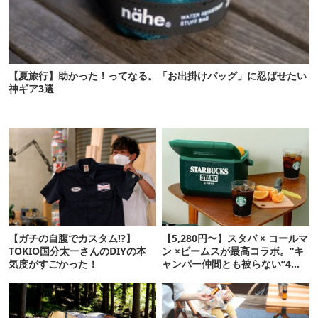
【夏旅行】助かった！ってなる。「お出掛けバッグ」に忍ばせたい
神ギア3選
【ガチの自腹でカスタム!?】
【5,280円〜】スタバ × コールマ
TOKIO国分太一さんのDIYの本
ン ×ビームスが最高コラボ。“キ
気度がすごかった！
ャンパー仲間とも被らない”4ア
イテムを発表