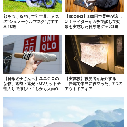
顔をつけるだけで別世界。人気
【3COINS】880円で背中が涼し
の“シュノーケルマスク”おすす
い！ライターがガチで試して効
め13選
果を実感した神涼感グッズ3選
【日傘迷子さんへ】ユニクロの
【実体験】被災者が紹介する
新作、遮熱・遮光・UVカット全
「停電で本当に役立った」7つの
部入りで涼しい！しかも大雨OK
アウトドアギア
でコスパ良すぎた