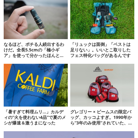
なるほど、ポチる人続出するわ
「リュックは面倒」「ベストは
けだ。全長5.5cmの「極小ギ
足りない」。いいとこ取りした
ア」を使って分かったほんとの
フェス特化バッグがあるんです
魅力
「暑すぎて料理ムリ…」カルデ
グレゴリー × ビームスの限定バ
ィの“火を使わない4品”で夏のメ
ッグ、カッコよすぎ。1990年か
シが爆速＆激うまになった
ら“3年のみ使用”されていた、紫
タグが復活