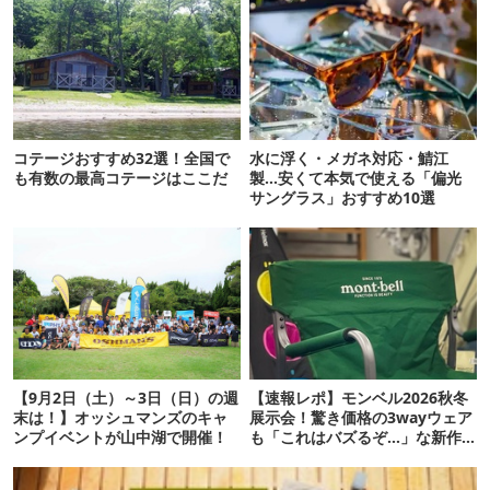
コテージおすすめ32選！全国で
水に浮く・メガネ対応・鯖江
も有数の最高コテージはここだ
製…安くて本気で使える「偏光
サングラス」おすすめ10選
【9月2日（土）～3日（日）の週
【速報レポ】モンベル2026秋冬
末は！】オッシュマンズのキャ
展示会！驚き価格の3wayウェア
ンプイベントが山中湖で開催！
も「これはバズるぞ…」な新作
10選