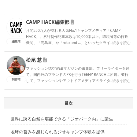
CAMP HACK編集部
月間550万人が訪れる人気No.1キャンプメディア『CAMP
HACK』。累計制作記事本数は10,000本以上。環境省等の行政
編集者
機関、「髙島屋」や「niko and ...」といったクライアントとの
...続きを読む
連携実績多数。また、TBSテレビ『ラヴィット！』等、各メデ
ィアで登壇機会多数の編集部員も所属。
松尾 慧
CAMP HACK編集部のプロフィール
ファッション誌やWEBマガジンの編集部、フリーライターを経
て、国内外のブランドのPRを行うTEENY RANCHに所属。並行
制作者
して、ファッションやアウトドアメディアのライターとしても
...続きを読む
活動中。ついに大型テント「ギギ-2」をゲットしたことで拍車
がかかり、今まで以上にキャンプギアの沼にハマっていきそう
です。
目次
松尾 慧のプロフィール
世界に誇る自然を堪能できる「ジオパーク内」に誕生
地球の営みを感じられるジオキャンプ体験を提供