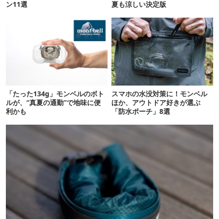
ン11選
夏も涼しい決定版
「たった134g」モンベルのボト
スマホの水没対策に！モンベル
ルが、“真夏の通勤”で地味に便
ほか、アウトドア好きが選ぶ
利かも
「防水ポーチ」8選