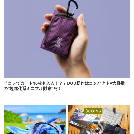
「コレでカード16枚も入る！？」DOD新作はコンパクト×大容量
の“超進化系ミニマル財布”だ！