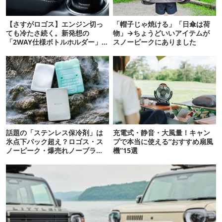
【さすがロゴス】エンジン切っ
「帽子じゃ焼ける」「日傘は荷
ても冷たさ続く。新発想の
物」→ちょうどいいアイテムが
「2WAY仕様ボトルホルダー」が
スノーピークにありました
頼りになります
話題の「ステンレス保冷剤」は
充電式・静音・大風量！キャン
氷点下パック超え？ロゴス・ス
プで本当に使える“おすすめ扇風
ノーピーク・爆売れノーブラン
機”15選
ド品を比べてみた