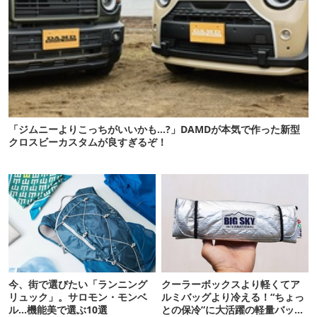
「ジムニーよりこっちがいいかも…?」DAMDが本気で作った新型
クロスビーカスタムが良すぎるぞ！
今、街で選びたい「ランニング
クーラーボックスより軽くてア
リュック」。サロモン・モンベ
ルミバッグより冷える！“ちょっ
ル…機能美で選ぶ10選
との保冷”に大活躍の軽量バッグ