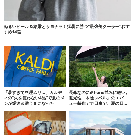
ぬるいビール＆結露とサヨナラ！猛暑に勝つ“最強缶クーラー”おす
すめ14選
「暑すぎて料理ムリ…」カルデ
長傘なのにiPhone並みに軽い。
ィの“火を使わない4品”で夏のメ
遮光性「木陰レベル」のエバニ
シが爆速＆激うまになった
ュー新作デカ日傘で、夏の日焼
けを食い止める！