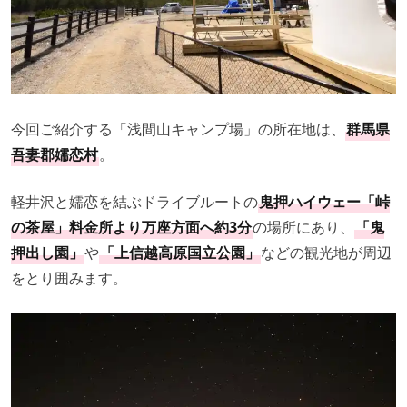
今回ご紹介する「浅間山キャンプ場」の所在地は、
群馬県
吾妻郡嬬恋村
。
軽井沢と嬬恋を結ぶドライブルートの
鬼押ハイウェー「峠
の茶屋」料金所より万座方面へ約3分
の場所にあり、
「鬼
押出し園」
や
「上信越高原国立公園」
などの観光地が周辺
をとり囲みます。