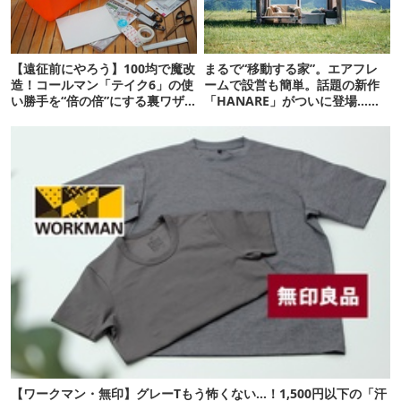
【遠征前にやろう】100均で魔改
まるで“移動する家”。エアフレ
造！コールマン「テイク6」の使
ームで設営も簡単。話題の新作
い勝手を“倍の倍”にする裏ワザ6
「HANARE」がついに登場…！
連発
【07/24予約開始】
【ワークマン・無印】グレーTもう怖くない…！1,500円以下の「汗