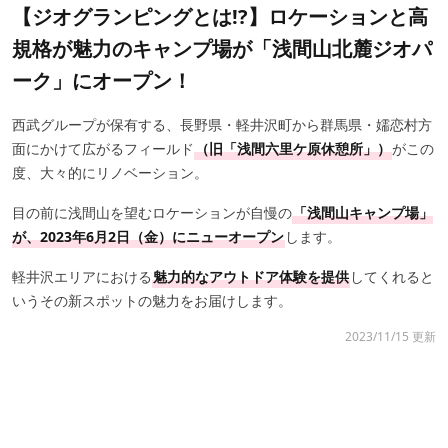
【ジオグランピングとは!?】ロケーションと高
規格が魅力のキャンプ場が「浅間山北麓ジオパ
ーク」にオープン！
西武グループが保有する、長野県・軽井沢町から群馬県・嬬恋村方
面にかけて広がるフィールド
（旧「浅間六里ケ原休憩所」）
がこの
度、大々的にリノベーション。
目の前に浅間山を望むロケーションが自慢の
「浅間山キャンプ場」
が、2023年6月2日（金）にニューオープン
します。
軽井沢エリアにおける
魅力的なアウトドア体験を提供
してくれると
いうその新スポットの魅力をお届けします。
2023/11/15 更新