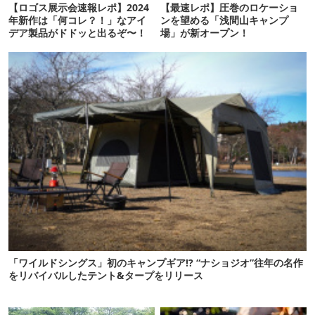
【ロゴス展示会速報レポ】2024
【最速レポ】圧巻のロケーショ
年新作は「何コレ？！」なアイ
ンを望める「浅間山キャンプ
デア製品がドドッと出るぞ〜！
場」が新オープン！
「ワイルドシングス」初のキャンプギア!? “ナショジオ”往年の名作
をリバイバルしたテント&タープをリリース