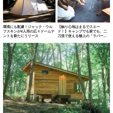
環境にも配慮！ジャック・ウル
【触り心地はまるでスエー
フスキンが4人用の広々ドームテ
ド！】キャンプでも家でも、二
ントを新たにリリース
刀流で使える極上の「ラバーマ
ット」がANOBAから新発売