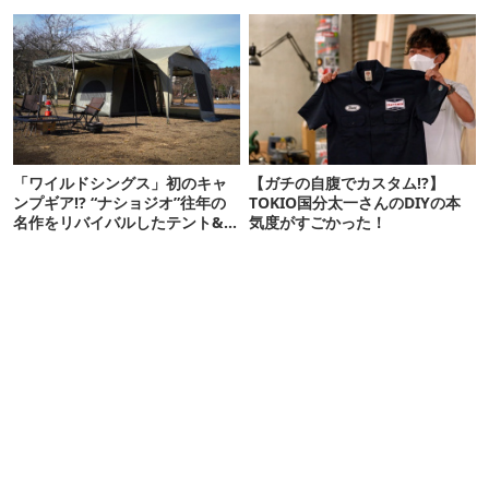
「ワイルドシングス」初のキャ
【ガチの自腹でカスタム!?】
ンプギア!? “ナショジオ”往年の
TOKIO国分太一さんのDIYの本
名作をリバイバルしたテント&タ
気度がすごかった！
ープをリリース