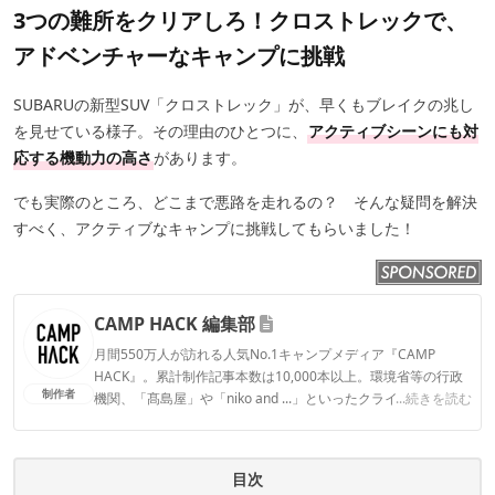
3つの難所をクリアしろ！クロストレックで、
アドベンチャーなキャンプに挑戦
SUBARUの新型SUV「クロストレック」が、早くもブレイクの兆し
を見せている様子。その理由のひとつに、
アクティブシーンにも対
応する機動力の高さ
があります。
でも実際のところ、どこまで悪路を走れるの？ そんな疑問を解決
すべく、アクティブなキャンプに挑戦してもらいました！
CAMP HACK 編集部
月間550万人が訪れる人気No.1キャンプメディア『CAMP
HACK』。累計制作記事本数は10,000本以上。環境省等の行政
制作者
機関、「髙島屋」や「niko and ...」といったクライアントとの
...続きを読む
連携実績多数。また、TBSテレビ『ラヴィット！』等、各メデ
ィアで登壇機会多数の編集部員も所属。
CAMP HACK 編集部のプロフィール
目次