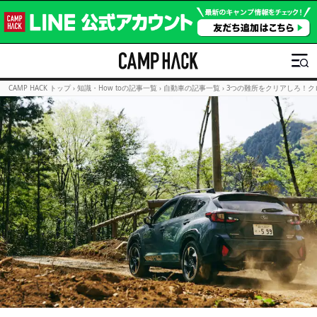
CAMP HACK トップ
›
知識・How toの記事一覧
›
自動車の記事一覧
›
3つの難所をクリアしろ！