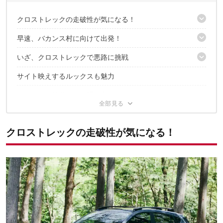
クロストレックの走破性が気になる！
早速、バカンス村に向けて出発！
3つの難所をクリアして、丘上のサイトを目指せ
運転するのは「うんまほふうふ」
いざ、クロストレックで悪路に挑戦
バカンス村に到着！コースをチェック
サイト映えするルックスも魅力
【難所1】スタックしそうな、やわらかい砂利道
【難所2】石がゴロゴロしている河原
次はどんな外遊びに、駆け出してみる？
【難所3】急勾配なダートの坂道
悪路を乗り越え、無事にサイトに到着！
クロストレックの走破性が気になる！