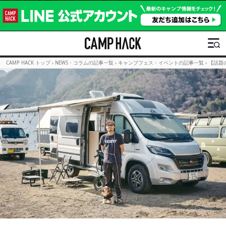
CAMP HACK トップ
›
NEWS・コラムの記事一覧
›
キャンプフェス・イベントの記事一覧
›
【話題