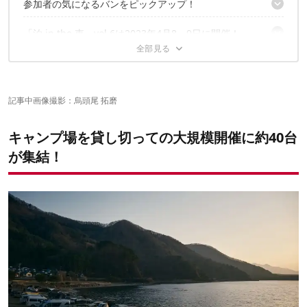
参加者の気になるバンをピックアップ！
参加者にはなんと3食付き！
多彩なお店とワークショップ
「泊 in the 車」vol.6は2023年4月8、9日に開催！
話題のあの一台は中もスゴかった！
憧れの一台にプロの手が入るとこうなる
女性バンライファーらしさ溢れる一台
✔こちらの記事もおすすめ！
日本一周に向かうハンドペイントな甘辛キャラバン
オトナの秘密基地とはまさにこのこと
記事中画像撮影：烏頭尾 拓磨
SUVでもバンキャンプが楽しめます！
まだまだ見せたい！バンライファーたちの個性豊かなクルマたち
キャンプ場を貸し切っての大規模開催に約40台
が集結！