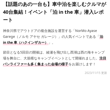
【話題のあの一台も】車中泊を楽しむクルマが
40台集結！イベント「泊 in the 車」潜入レポ
ート
神奈川県でアウトドアの複合施設を運営する「NorMo Ayase
Garege（ノルモ アヤセ ガレージ）」の人気イベントである「
泊
in the 車（ハクインザカー）
」。
節目となる5回目の開催は、綾瀬を飛び出し西湖は西の海キャンプ
場を舞台に、大規模なキャンプイベントとして開催れました。
注目
バンライファーも多く集まった会場の様子
をお届けします！
2023/11/15 更新