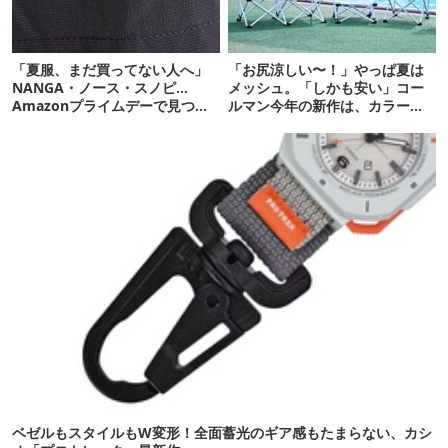
「夏服、まだ買ってない人へ」
「お尻涼しい〜！」やっぱ夏は
NANGA・ノース・スノピ…
メッシュ。「しかも安い」コー
Amazonプライムデーで見つけ
ルマン今年の新作は、カラーも
た“今着れるアイテム”19選
さわやかです
ベゼルもスタイルもW変形！全面蓄光のギア感もたまらない、カシ