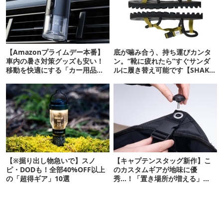
【Amazonプライムデー本番】
底が噛み合う、持ち運びカンタ
車内の暑さ対策グッズも安い！
ン。“靴に疲れたら”すぐサンダ
移動を快適にする「カー用品」
ルに履き替え可能です【SHAKA
12選
新作】
【※掘り出し物急いで】スノ
【キャプテンスタッグ新作】こ
ピ・DODも！全部40%OFF以上
のカスタムギアが地味に優
の「超得ギア」10選
秀…！「置き場所が増える」
「荷物が落ちない」