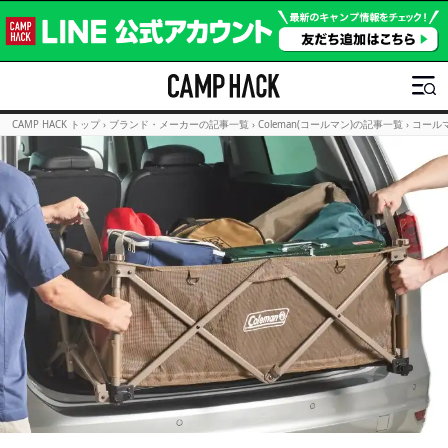
CAMP HACK トップ
›
ブランド・メーカーの記事一覧
›
Coleman(コールマン)の記事一覧
›
コール