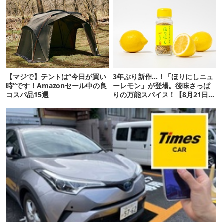
【マジで】テントは“今日が買い
3年ぶり新作…！「ほりにしニュ
時”です！Amazonセール中の良
ーレモン」が登場。後味さっぱ
コスパ品15選
りの万能スパイス！【8月21日発
売】