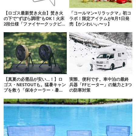
【ロゴス最新焚き火台】焚き火
「コールマン×リラックマ」初コ
の下で“ずぼら調理”もOK！火床
ラボ！限定アイテムが8月1日発
2段仕様「ファイヤークックピッ
売【かンわいぃ〜ッ】
ト」がすごい！
【真夏の必需品が安い…！】ロ
実際、便利です。車中泊の最終
ゴス・NESTOUTも。猛暑キャン
兵器「FFヒーター」の魅力と3つ
プを救う「保冷クーラー・暑さ
の防寒対策
対策ギア」12選