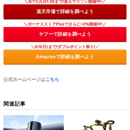
＼8/11(火)01:59まで!楽天マラソン開催中!／
楽天市場で詳細を調べよう
＼ボーナスストアPlusでさらに+2%開催中!／
ヤフーで詳細を調べよう
＼8/9(日)まで!ダブルポイント祭り!／
Amazonで詳細を調べよう
公式ホームページは
こちら
関連記事