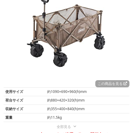
この商品を見る
使用サイズ
約1090×690×960(h)mm
荷台サイズ
約880×420×320(h)mm
収納サイズ
約355×400×840(h)mm
重量
約11.5kg
全部見る