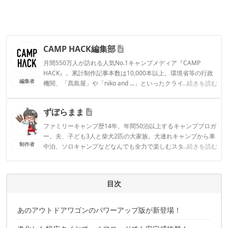
CAMP HACK編集部
月間550万人が訪れる人気No.1キャンプメディア『CAMP
HACK』。累計制作記事本数は10,000本以上。環境省等の行政
編集者
機関、「髙島屋」や「niko and ...」といったクライアントとの
...続きを読む
連携実績多数。また、TBSテレビ『ラヴィット！』等、各メデ
ィアで登壇機会多数の編集部員も所属。
ずぼらまま
CAMP HACK編集部のプロフィール
ファミリーキャンプ歴14年、年間50泊以上するキャンプブロガ
ー。夫、子ども3人と柴犬2匹の大家族。犬連れキャンプから車
制作者
中泊、ソロキャンプなどなんでも全力で楽しむスタイル。アウ
...続きを読む
トドアライターや記事監修、YouTubeチャンネルでキャンプ場
紹介など幅広い分野で活躍中。
ずぼらままのプロフィール
目次
あのアウトドアワゴンのパワーアップ版が新登場！