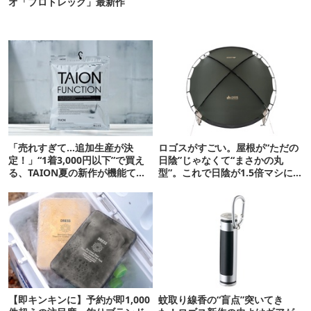
オ「プロトレック」最新作
「売れすぎて…追加生産が決
ロゴスがすごい。屋根が“ただの
定！」“1着3,000円以下”で買え
日陰”じゃなくて“まさかの丸
る、TAION夏の新作が機能てん
型”。これで日陰が1.5倍マシに
こ盛りです
なる新作タープです
【即キンキンに】予約が即1,000
蚊取り線香の“盲点”突いてき