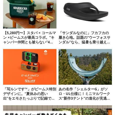
【5,280円〜】スタバ × コールマ
「サンダルなのに」フカフカの
ン ×ビームスが最高コラボ。“キ
履き心地。話題の“ウーフォスサ
ャンパー仲間とも被らない”4ア
ンダル”なら、猛暑も乗り越えら
イテムを発表
れるかも
「写ルンです™」がビームス特別
あの名作「シェルターG」がソ
デザインに。“夏休みの思い
ロ・UL仕様に！ミニマルワーク
出”をエモさたっぷりで記録でき
ス“新作3テント”の進化が見逃せ
るよ
ない