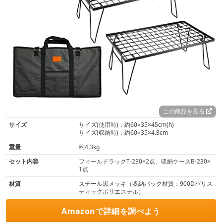
この商品を見る
サイズ
サイズ(使用時)：約60×35×45cm(h)
サイズ(収納時)：約60×35×4.8cm
重量
約4.3kg
セット内容
フィールドラックT-230×2点、収納ケースB-230×
1点
材質
スチール黒メッキ（収納バック材質：900Dバリス
ティックポリエステル）
Amazonで詳細を調べよう