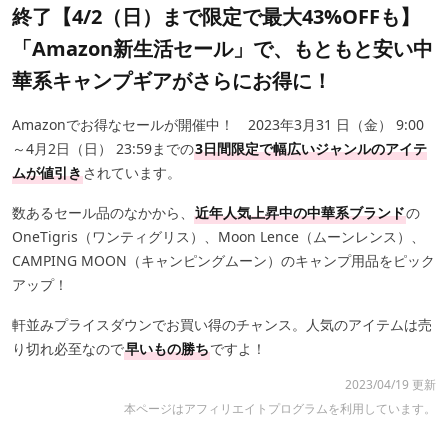
終了【4/2（日）まで限定で最大43%OFFも】
「Amazon新生活セール」で、もともと安い中
華系キャンプギアがさらにお得に！
Amazonでお得なセールが開催中！ 2023年3月31 日（金） 9:00
～4月2日（日） 23:59までの
3日間限定で幅広いジャンルのアイテ
ムが値引き
されています。
数あるセール品のなかから、
近年人気上昇中の中華系ブランド
の
OneTigris（ワンティグリス）、Moon Lence（ムーンレンス）、
CAMPING MOON（キャンピングムーン）のキャンプ用品をピック
アップ！
軒並みプライスダウンでお買い得のチャンス。人気のアイテムは売
り切れ必至なので
早いもの勝ち
ですよ！
2023/04/19 更新
本ページはアフィリエイトプログラムを利用しています。