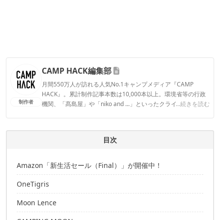
CAMP HACK編集部
月間550万人が訪れる人気No.1キャンプメディア『CAMP
HACK』。累計制作記事本数は10,000本以上。環境省等の行政
制作者
機関、「髙島屋」や「niko and ...」といったクライアントとの
...続きを読む
連携実績多数。また、TBSテレビ『ラヴィット！』等、各メデ
ィアで登壇機会多数の編集部員も所属。
CAMP HACK編集部のプロフィール
目次
Amazon「新生活セール（Final）」が開催中！
OneTigris
Moon Lence