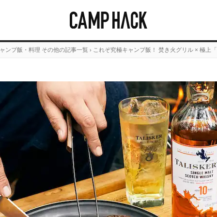
ャンプ飯・料理 その他の記事一覧
›
これぞ究極キャンプ飯！ 焚き火グリル × 極