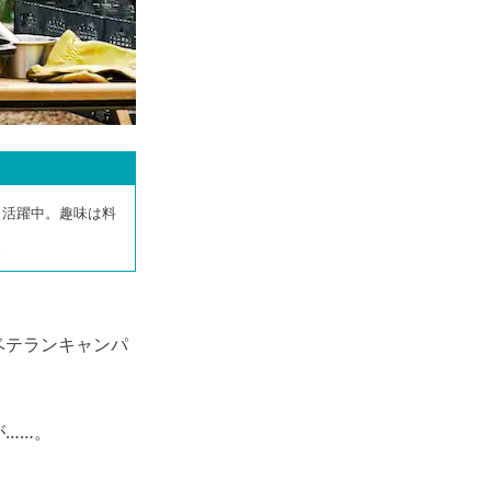
く活躍中。趣味は料
。
ベテランキャンパ
……。