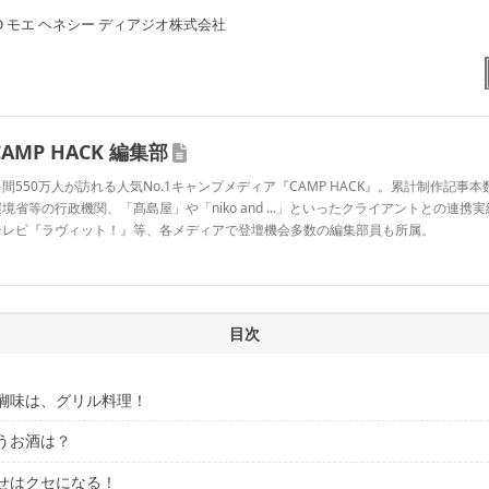
 MHD モエ ヘネシー ディアジオ株式会社
CAMP HACK 編集部
間550万人が訪れる人気No.1キャンプメディア『CAMP HACK』。累計制作記事本数
境省等の行政機関、「髙島屋」や「niko and ...」といったクライアントとの連携
テレビ『ラヴィット！』等、各メディアで登壇機会多数の編集部員も所属。
CAMP HACK 編集部のプロフィール
目次
醐味は、グリル料理！
うお酒は？
飯の達人に聞いてみた
のは、鉄板と分厚いステーキ肉！
せはクセになる！