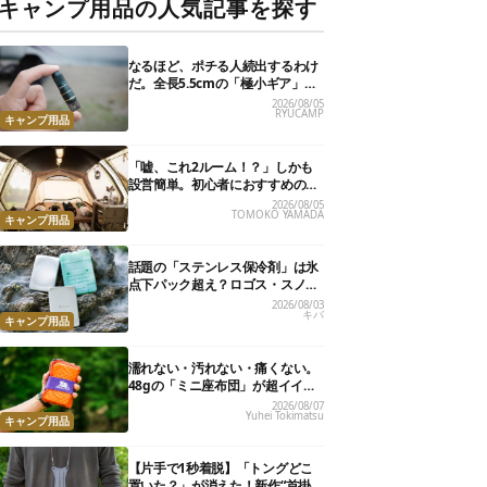
キャンプ用品の人気記事を探す
なるほど、ポチる人続出するわけ
だ。全長5.5cmの「極小ギア」を
使って分かったほんとの魅力
2026/08/05
RYUCAMP
キャンプ用品
「嘘、これ2ルーム！？」しかも
設営簡単。初心者におすすめの最
新“おしゃれ広々テント”7選
2026/08/05
TOMOKO YAMADA
キャンプ用品
話題の「ステンレス保冷剤」は氷
点下パック超え？ロゴス・スノー
ピーク・爆売れノーブランド品を
2026/08/03
キバ
比べてみた
キャンプ用品
濡れない・汚れない・痛くない。
48gの「ミニ座布団」が超イイ具
合
2026/08/07
Yuhei Tokimatsu
キャンプ用品
【片手で1秒着脱】「トングどこ
置いた？」が消えた！新作“首掛