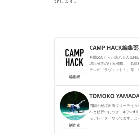
介します。
CAMP HACK編集部
月間550万人が訪れる人気No
環境省等の行政機関、「髙島屋」
テレビ『ラヴィット！』等、
編集者
CAMP HACK編集部のプ
TOMOKO YAMAD
四国の秘境出身フリーライタ
へと移行中につき、ギアのUL
モデレーターやってます。よってらっ
制作者
TOMOKO YAMADAのプ