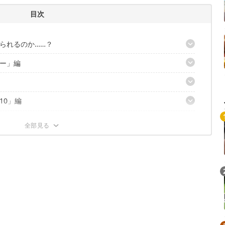
目次
られるのか……？
ー」編
ルチガーデンテーブル」
10」編
マエストロ」
+「日和」「葉月」
0用遮熱テーブル IT04」「インフィニティウッドテーブル」
ック！
」
-30」
のポテンシャル
ングテーブル」
ーナーテーブル」
Loaded
:
/
Unmute
テーブル」
4.82%
チスタンド フレーム」