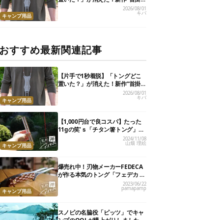
けトング”、男心くすぐるギミッ
2026/08/01
キバ
クが最高だった
キャンプ用品
おすすめ最新関連記事
【片手で1秒着脱】「トングどこ
置いた？」が消えた！新作“首掛
けトング”、男心くすぐるギミッ
2026/08/01
キバ
クが最高だった
キャンプ用品
【1,000円台で良コスパ】たった
11gの笑’ｓ「チタン箸トング」
が、キャンプ飯のストレスを解消
2024/11/08
山畑 理絵
してくれました
キャンプ用品
爆売れ中！刃物メーカーFEDECA
が作る本気のトング「フェデカ ク
レバートング」【私的神アイテ
2023/06/22
pamapamp
ム】
キャンプ用品
スノピの名脇役「ピッツ」でキャ