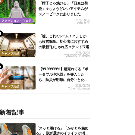
「帽子じゃ焼ける」「日傘は荷
物」→ちょうどいいアイテムが
スノーピークにありました
2026/08/05
ファッション・ウェア
内舘 綾子
「嘘、これ2ルーム！？」しか
も設営簡単。初心者におすすめ
の最新“おしゃれ広々テント”7選
2026/08/05
キャンプ用品
TOMOKO YAMADA
【99.99999%】超売れてる「ポ
ータブル浄水器」を導入した
ら、防災が明確に自分ごと化し
た
2026/08/06
キャンプ用品
Yuhei Tokimatsu
新着記事
「スッと履ける」「かかとを踏め
る」。脱ぎ履きのイライラが消え