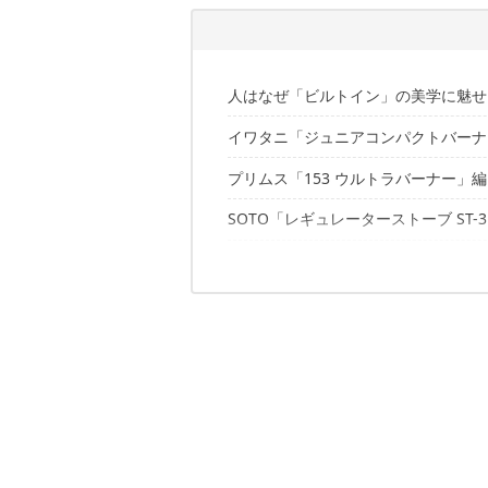
人はなぜ「ビルトイン」の美学に魅せ
イワタニ「ジュニアコンパクトバーナ
使い勝手が格段にUP
見た目が美しい
プリムス「153 ウルトラバーナー」編
オービル「プレートテーブル」+「マ
SOTO「レギュレーターストーブ ST-3
ベルン「キャニスターユニット」＋「
スノーピーク「フラットバーナー」編
1. ブラックデザイン「BXプレート」
2. KIMICAMP「ST310&ST34
2023年春発売予定の新製品も要チェ
1. FLYFLYGO「アウトドアテーブル L
2. SOOMLOOM「FREE ZONE Table M
ビルトインで高まるシングルバーナー
マーグズ「レクトワン フォールディ
3. ブルックリンワークス「アルミバ
4. ラーテルワークス「ウッドパネル
✔️こちらの記事もチェック
5. HAVeFUN GARAGE 「ML マル