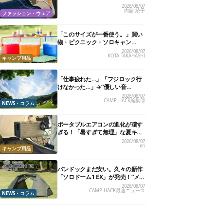
る快適“スニーカーサンダル”6選
2026/08/07
内舘 綾子
ファッション・ウェア
「このサイズが一番使う。」買い
物・ピクニック・ソロキャン
に“ちょうどいい”小型クーラーボ
2026/08/07
KOTA TAKAHASHI
ックス13選
キャンプ用品
「仕事疲れた…」「フジロック行
けなかった…」→“優しい音
楽”と“大きな自然”で治癒。まだ間
2026/08/07
CAMP HACK編集部
に合います。
NEWS・コラム
ポータブルエアコンの進化が凄す
ぎる！「暑すぎて無理」な夏キャ
ンプを激変させる最新5選
2026/08/07
eri
キャンプ用品
バンドックまだ安い。久々の新作
「ソロドーム1 EX」が発売！“メ
ッシュインナー”だけでも使える
2026/08/07
CAMP HACK最速ニュース
よ【防災も◎】
NEWS・コラム