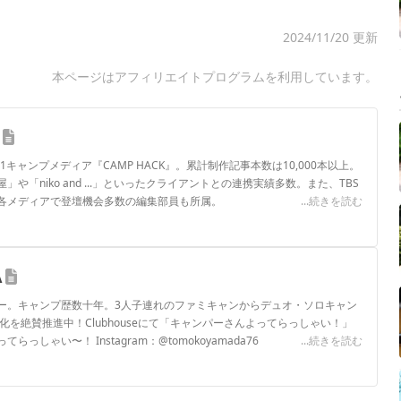
2024/11/20 更新
本ページはアフィリエイトプログラムを利用しています。
.1キャンプメディア『CAMP HACK』。累計制作記事本数は10,000本以上。
や「niko and ...」といったクライアントとの連携実績多数。また、TBS
各メディアで登壇機会多数の編集部員も所属。
...続きを読む
ロフィール
A
ー。キャンプ歴数十年。3人子連れのファミキャンからデュオ・ソロキャン
化を絶賛推進中！Clubhouseにて「キャンパーさんよってらっしゃい！」
しゃい〜！ Instagram：@tomokoyamada76
...続きを読む
ロフィール