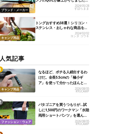
ンプのQOLが爆上がりしました
【私的神アイテム】
2024/05/28
ずぼらまま
ブランド・メーカー
トングおすすめ38選！シリコン・
ステンレス・おしゃれな商品を紹
介
2024/02/02
ヨシダ コウキ
キャンプ用品
人気記事
なるほど、ポチる人続出するわ
けだ。全長5.5cmの「極小ギ
ア」を使って分かったほんとの
魅力
2026/08/05
キャンプ用品
RYUCAMP
パタゴニアを買うつもりが…試
しに1,500円のワークマン「水陸
両用ショートパンツ」を選んだ
ら大正解だった
2026/08/05
ファッション・ウェア
RYUCAMP