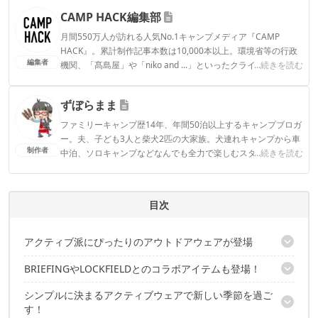
CAMP HACK編集部
月間550万人が訪れる人気No.1キャンプメディア『CAMP
HACK』。累計制作記事本数は10,000本以上。環境省等の行政
編集者
機関、「髙島屋」や「niko and ...」といったクライアントとの
...続きを読む
連携実績多数。また、TBSテレビ『ラヴィット！』等、各メデ
ィアで登壇機会多数の編集部員も所属。
ずぼらまま
CAMP HACK編集部のプロフィール
ファミリーキャンプ歴14年、年間50泊以上するキャンプブロガ
ー。夫、子ども3人と柴犬2匹の大家族。犬連れキャンプから車
制作者
中泊、ソロキャンプなどなんでも全力で楽しむスタイル。アウ
...続きを読む
トドアライターや記事監修、YouTubeチャンネルでキャンプ場
紹介など幅広い分野で活躍中。
ずぼらままのプロフィール
目次
アクティブ派にぴったりのアウトドアウェアが登場
BRIEFINGやLOCKFIELDとのコラボアイテムも登場！
8つのポケットと6つのギアループがついたアウトドアパンツ
4ポケットのプルオーバー
シンプルに決まるアクティブウェアで新しい季節を過ご
「BRIEFING × ROOT CO.」コラボAirPodsケース
す！
「LOCKFIELD EQUIPMENT×ROOT CO.」コラボiPhoneケース