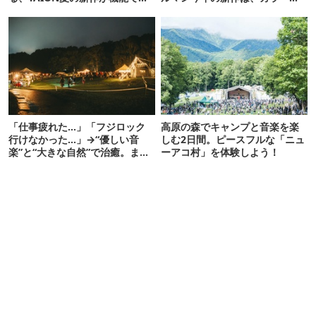
こ盛りです
さわやかです
「仕事疲れた…」「フジロック
高原の森でキャンプと音楽を楽
行けなかった…」→“優しい音
しむ2日間。ピースフルな「ニュ
楽”と“大きな自然”で治癒。まだ
ーアコ村」を体験しよう！
間に合います。