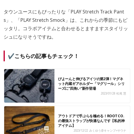
タウンユースにもぴったりな「PLAY Stretch Track Pant
s」、「PLAY Stretch Smock」は、これからの季節にもピ
ッタリ。コラボアイテムと合わせるとますますスタイリッ
シュになりそうですね。
✔️こちらの記事もチェック！
びよーんと伸びるアイツの第2弾！マグネ
ット内蔵ギアホルダー「マグリール」シリ
ーズに“四角い”新作登場
2023/01/28
松尾 慧
アウトドアで手ぶらを極める！ROOT CO.
の最強ストラップが快適なんです【私的神
アイテム】
2023/12/22
みくゆう@キャンプ×サウナ