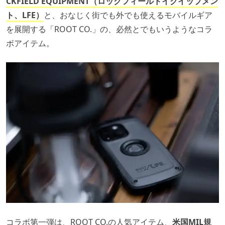
CKFIELD EQUIPMENT（ロックフィールドイクイップメン
ト、LFE）
と、おなじく街でも外でも使えるモバイルギア
を展開する「ROOT CO.」の、必然とでもいうようなコラ
ボアイテム。
コラボ第一弾は、ROOT CO.の人気アイテム、
米国MIL規