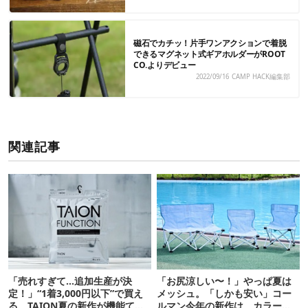
磁石でカチッ！片手ワンアクションで着脱
できるマグネット式ギアホルダーがROOT
CO.よりデビュー
2022/09/16
CAMP HACK編集部
関連記事
「売れすぎて…追加生産が決
「お尻涼しい〜！」やっぱ夏は
定！」“1着3,000円以下”で買え
メッシュ。「しかも安い」コー
る、TAION夏の新作が機能てん
ルマン今年の新作は、カラーも