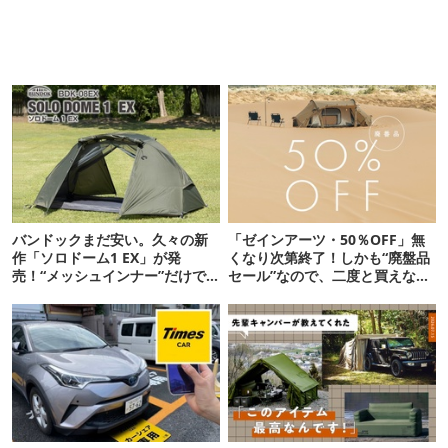
バンドックまだ安い。久々の新
「ゼインアーツ・50％OFF」無
作「ソロドーム1 EX」が発
くなり次第終了！しかも“廃盤品
売！“メッシュインナー”だけで
セール”なので、二度と買えない
も使えるよ【防災も◎】
かも【8月4日から】