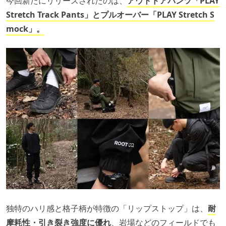
今回新たにリリースされたのは、
アウトドアパンツ「PLAY
Stretch Track Pants」とプルオーバー「PLAY Stretch S
mock」。
独特のハリ感と格子柄が特徴の「リップストップ」は、
耐
摩耗性・引き裂き強度に優れ
、岩場などのフィールドでも