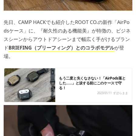
先日、CAMP HACKでも紹介したROOT CO.の新作「AirPo
dsケース」に、『耐久性のある機能美』が特徴の、ビジネ
スシーンからアウトドアシーンまで幅広く手がけるブラン
ド
BRIEFING（ブリーフィング）とのコラボモデル
が登
場。
もう二度と失くなさない！「AirPods落と
した……」と涙する前にこのケースで守
る！
2023/01/11
ずぼらまま