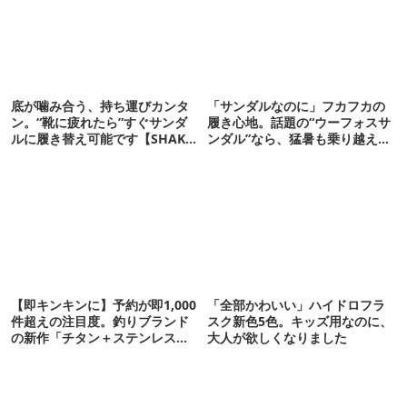
底が噛み合う、持ち運びカンタ
「サンダルなのに」フカフカの
ン。“靴に疲れたら”すぐサンダ
履き心地。話題の“ウーフォスサ
ルに履き替え可能です【SHAKA
ンダル”なら、猛暑も乗り越えら
新作】
れるかも
【即キンキンに】予約が即1,000
「全部かわいい」ハイドロフラ
件超えの注目度。釣りブランド
スク新色5色。キッズ用なのに、
の新作「チタン＋ステンレスの
大人が欲しくなりました
保冷剤」が再販開始