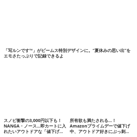
「写ルンです™」がビームス特別デザインに。“夏休みの思い出”を
エモさたっぷりで記録できるよ
スノピ衝撃の3,000円以下も！
所有欲も満たされる…！
NANGA・ノース…即カートに入
Amazonプライムデーで値下げ
れたいアウトドアな「値下げ夏
中、アウトドア好きにぶっ刺さ
服」12選
る「便利ガジェット」8選