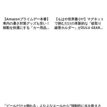
【Amazonプライムデー本番】
【もはや世界最小!?】マグネット
車内の暑さ対策グッズも安い！
で挟むだけの革新的な「蚊取り
移動を快適にする「カー用品」
線香ホルダー」がZULU GEARよ
12選
り発売！
「ビールだけ→倒れる」よなよなエールから“強制的に水を飲まさ