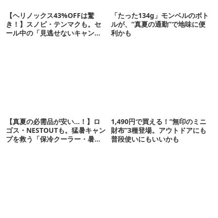
【ヘリノックス43%OFFは驚
「たった134g」モンベルのボト
き！】スノピ・テンマクも。セ
ルが、“真夏の通勤”で地味に便
ール中の「見逃せないキャンプ
利かも
道具」12選
【真夏の必需品が安い…！】ロ
1,490円で買える！“無印のミニ
ゴス・NESTOUTも。猛暑キャン
財布”3種登場。アウトドアにも
プを救う「保冷クーラー・暑さ
普段使いにもいいかも
対策ギア」12選