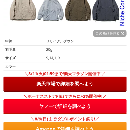
この商品を見る
中綿
リサイクルダウン
羽毛量
20g
サイズ
S, M, L, XL
カラー
＼8/11(火)01:59まで!楽天マラソン開催中!／
楽天市場で詳細を調べよう
＼ボーナスストアPlusでさらに+2%開催中!／
ヤフーで詳細を調べよう
＼8/9(日)まで!ダブルポイント祭り!／
Amazonで詳細を調べよう