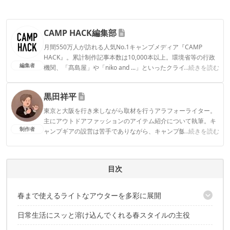
CAMP HACK編集部
月間550万人が訪れる人気No.1キャンプメディア『CAMP
HACK』。累計制作記事本数は10,000本以上。環境省等の行政
編集者
機関、「髙島屋」や「niko and ...」といったクライアントとの
...続きを読む
連携実績多数。また、TBSテレビ『ラヴィット！』等、各メデ
ィアで登壇機会多数の編集部員も所属。
黒田祥平
CAMP HACK編集部のプロフィール
東京と大阪を行き来しながら取材を行うアラフォーライター。
主にアウトドアファッションのアイテム紹介について執筆。キ
制作者
ャンプギアの設営は苦手でありながら、キャンプ飯を平らげる
...続きを読む
のは得意。趣味は日本各地で仕入れた地酒を夜な夜なちびちび
と嗜むこと。
黒田祥平のプロフィール
目次
春まで使えるライトなアウターを多彩に展開
日常生活にスッと溶け込んでくれる春スタイルの主役
カジュアルなブルゾンを大人っぽく表現
レイヤードの幅を広げる「ノーカラーソフトダウンカーディガ