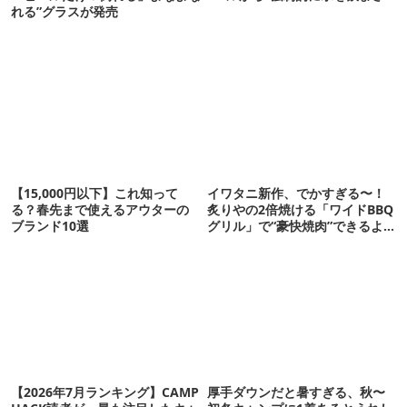
れる”グラスが発売
【15,000円以下】これ知って
イワタニ新作、でかすぎる〜！
る？春先まで使えるアウターの
炙りやの2倍焼ける「ワイドBBQ
ブランド10選
グリル」で“豪快焼肉”できるよ
【再販開始】
【2026年7月ランキング】CAMP
厚手ダウンだと暑すぎる、秋〜