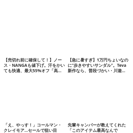
【売切れ前に確保して！】ノー
【急に暑すぎ】1万円ちょいなの
ス・NANGAも値下げ。汗をかい
に“歩きやすいサンダル”。Teva
ても快適、最大55%オフ「高機
新作なら、普段づかい・川遊
能ウェア」10選
び・登山もOK！
「え、やっす！」コールマン・
先輩キャンパーが教えてくれた
クレイモア…セールで狙い目
「このアイテム最高なんで