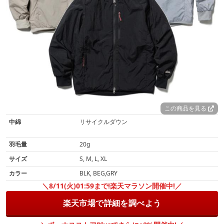
この商品を見る
中綿
リサイクルダウン
羽毛量
20g
サイズ
S, M, L, XL
カラー
BLK, BEG,GRY
＼8/11(火)01:59まで!楽天マラソン開催中!／
楽天市場で詳細を調べよう