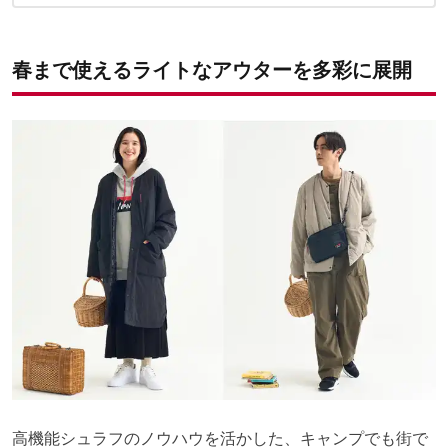
ン」
「ハンテン」から着想した和モダンな「ノーカラーソフトダウン
コード（ユニセックス）」
春まで使えるライトなアウターを多彩に展開
品質にこだわった最上級のダウンのみを封入
高機能シュラフのノウハウを活かした、キャンプでも街で