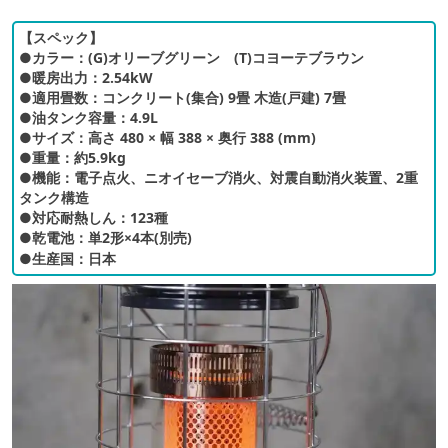
【スペック】
●カラー：(G)オリーブグリーン (T)コヨーテブラウン
●暖房出力：2.54kW
●適用畳数：コンクリート(集合) 9畳 木造(戸建) 7畳
●油タンク容量：4.9L
●サイズ：高さ 480 × 幅 388 × 奥行 388 (mm)
●重量：約5.9kg
●機能：電子点火、ニオイセーブ消火、対震自動消火装置、2重
タンク構造
●対応耐熱しん：123種
●乾電池：単2形×4本(別売)
●生産国：日本