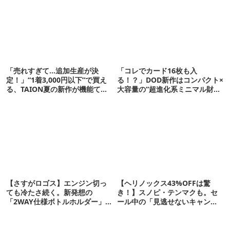
「売れすぎて…追加生産が決
「コレでカード16枚も入
定！」“1着3,000円以下”で買え
る！？」DOD新作はコンパクト×
る、TAION夏の新作が機能てん
大容量の“超進化系ミニマル財
こ盛りです
布”だ！
【さすがロゴス】エンジン切っ
【ヘリノックス43%OFFは驚
ても冷たさ続く。新発想の
き！】スノピ・テンマクも。セ
「2WAY仕様ボトルホルダー」が
ール中の「見逃せないキャンプ
頼りになります
道具」12選