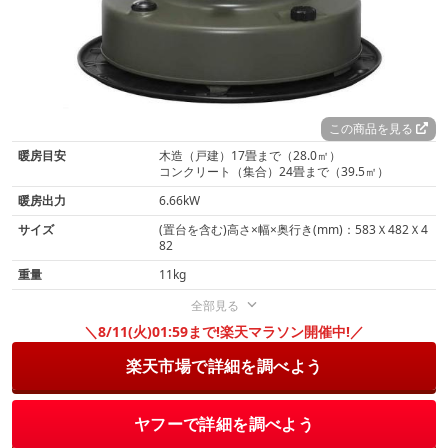
この商品を見る
暖房目安
木造（戸建）17畳まで（28.0㎡）
コンクリート（集合）24畳まで（39.5㎡）
暖房出力
6.66kW
サイズ
(置台を含む)高さ×幅×奥行き(mm)：583Ｘ482Ｘ4
82
重量
11kg
全部見る
＼8/11(火)01:59まで!楽天マラソン開催中!／
楽天市場で詳細を調べよう
ヤフーで詳細を調べよう