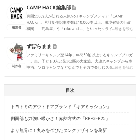
CAMP HACK編集部
月間550万人が訪れる人気No.1キャンプメディア『CAMP
HACK』。累計制作記事本数は10,000本以上。環境省等の行政
編集者
機関、「髙島屋」や「niko and ...」といったクライアントとの
...続きを読む
連携実績多数。また、TBSテレビ『ラヴィット！』等、各メデ
ィアで登壇機会多数の編集部員も所属。
ずぼらまま
CAMP HACK編集部のプロフィール
ファミリーキャンプ歴14年、年間50泊以上するキャンプブロガ
ー。夫、子ども3人と柴犬2匹の大家族。犬連れキャンプから車
制作者
中泊、ソロキャンプなどなんでも全力で楽しむスタイル。アウ
...続きを読む
トドアライターや記事監修、YouTubeチャンネルでキャンプ場
紹介など幅広い分野で活躍中。
ずぼらままのプロフィール
目次
トヨトミのアウトドアブランド「ギアミッション」
側面部も力強い暖かさ！赤熱方式の「RR-GER25」
より無骨に！丸みを帯びたタンクデザインを刷新