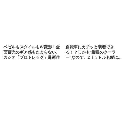
ベゼルもスタイルもW変形！全
自転車にカチッと装着でき
面蓄光のギア感もたまらない、
る！？しかも“縦長のクーラ
カシオ「プロトレック」最新作
ー”なので、2リットルも縦に入
ります【THULE新作】