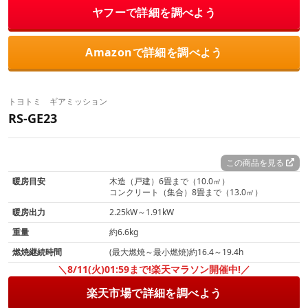
ヤフーで詳細を調べよう
Amazonで詳細を調べよう
トヨトミ ギアミッション
RS-GE23
この商品を見る
暖房目安
木造（戸建）6畳まで（10.0㎡）
コンクリート（集合）8畳まで（13.0㎡）
暖房出力
2.25kW～1.91kW
重量
約6.6kg
燃焼継続時間
(最大燃焼～最小燃焼)約16.4～19.4h
＼8/11(火)01:59まで!楽天マラソン開催中!／
楽天市場で詳細を調べよう