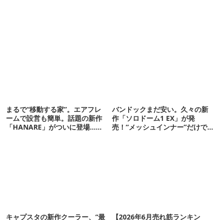
まるで“移動する家”。エアフレ
バンドックまだ安い。久々の新
ームで設営も簡単。話題の新作
作「ソロドーム1 EX」が発
「HANARE」がついに登場…！
売！“メッシュインナー”だけで
【07/24予約開始】
も使えるよ【防災も◎】
キャプスタの新作クーラー、“最
【2026年6月売れ筋ランキン