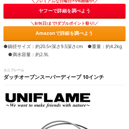
＼プレミアムな日曜日!+5%開催中!／
ヤフーで詳細を調べよう
＼8/9(日)まで!ダブルポイント祭り!／
Amazonで詳細を調べよう
●鍋径サイズ：約20.5×深さ9.5深さcm ●重量：約4.2kg
●満水容量：約2.9L
ユニフレーム
ダッチオーブンスーパーディープ 10インチ