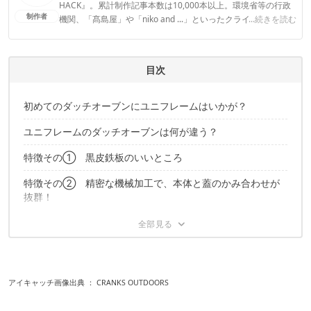
HACK』。累計制作記事本数は10,000本以上。環境省等の行政
制作者
機関、「髙島屋」や「niko and ...」といったクライアントとの
...続きを読む
連携実績多数。また、TBSテレビ『ラヴィット！』等、各メデ
ィアで登壇機会多数の編集部員も所属。
CAMP HACK編集部のプロフィール
目次
初めてのダッチオーブンにユニフレームはいかが？
ユニフレームのダッチオーブンは何が違う？
特徴その① 黒皮鉄板のいいところ
特徴その② 精密な機械加工で、本体と蓋のかみ合わせが
抜群！
特徴その③ 家庭のキッチンでも安全に上火調理ができ
る！？
初めて使用する時はシーズニングが必要です
アイキャッチ画像出典 ：
CRANKS OUTDOORS
ダッチオーブンがさらに快適に！注目の関連製品！