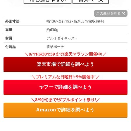
この商品を見る
外形寸法
幅136×奥行192×高さ53mm(収納時）
重量
約630g
材質
アルミダイキャスト
付属品
収納ポーチ
＼8/11(火)01:59まで!楽天マラソン開催中!／
楽天市場で詳細を調べよう
＼プレミアムな日曜日!+5%開催中!／
ヤフーで詳細を調べよう
＼8/9(日)まで!ダブルポイント祭り!／
Amazonで詳細を調べよう