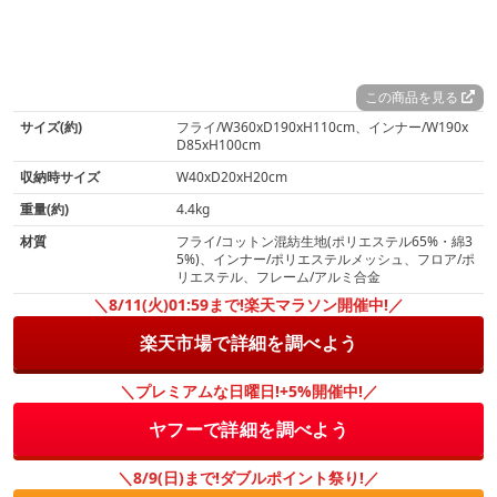
この商品を見る
サイズ(約)
フライ/W360xD190xH110cm、インナー/W190x
D85xH100cm
収納時サイズ
W40xD20xH20cm
重量(約)
4.4kg
材質
フライ/コットン混紡生地(ポリエステル65%・綿3
5%)、インナー/ポリエステルメッシュ、フロア/ポ
リエステル、フレーム/アルミ合金
＼8/11(火)01:59まで!楽天マラソン開催中!／
楽天市場で詳細を調べよう
＼プレミアムな日曜日!+5%開催中!／
ヤフーで詳細を調べよう
＼8/9(日)まで!ダブルポイント祭り!／