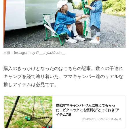
出典：Instagram by
@___a.y.a.k0uchi__
購入のきっかけとなったのはこちらの記事。数々の子連れ
キャンプを経て辿り着いた、ママキャンパー達のリアルな
推しアイテムは必見です。
歴戦ママキャンパー7人に教えてもらっ
た！ピクニックにも便利な“とっておき”ア
イテム7選
2024/06/25
TOMOKO YAMADA