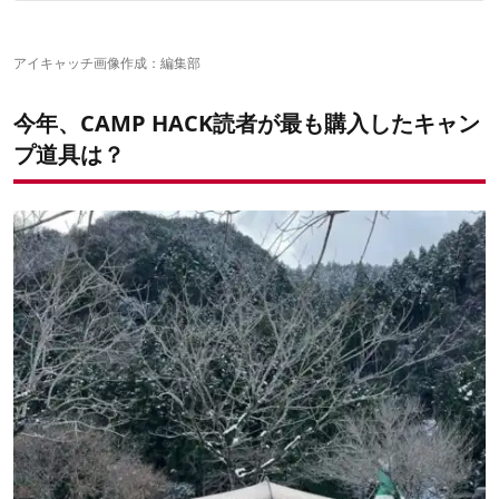
✔️過去のランキングもチェック
8位：コールマン「クイックアップIGシェード」
7位：コラプズ「コラプシブル2in1ウォーターキャリア＆バケツ」
6位：サンライン「おにやんま君」
アイキャッチ画像作成：編集部
5位：スノーピーク「Myテーブル竹」
4位：ケメコ「テレスコカーボンファットタープポール200cm」
今年、CAMP HACK読者が最も購入したキャン
3位：マラスペック「グローテープロール」
2位：FLEXTAILGEAR「TINY PUMP」
プ道具は？
1位：SOTO「ガス抜きツール」