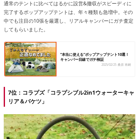
通常のテントに比べてはるかに設営&撤収がスピーディに
完了するポップアップテントは、年々種類も急増中。その
中でも注目の10張を厳選し、リアルキャンパーにガチ査定
してもらいました。
“本当に使える”ポップアップテント10選！
キャンパー目線でガチ検証
2025/02/25
桑原 将嗣
7位：コラプズ「コラプシブル2in1ウォーターキャ
リア＆バケツ」