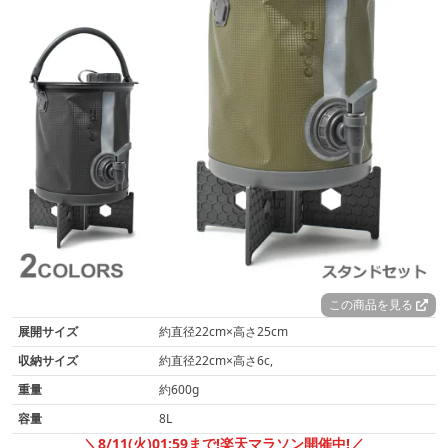
この商品を見る
展開サイズ
約直径22cm×高さ25cm
収納サイズ
約直径22cm×高さ6c,
重量
約600g
容量
8L
＼8/11(火)01:59まで!楽天マラソン開催中!／