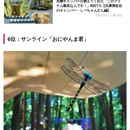
先輩キャンパーが教えてくれた「このアイ
テム最高なんです！」BEST５【兵庫県在住
のキャンパー・しーちゃんさん編】
2025/02/21
山畑 理絵
6位：サンライン「おにやんま君」