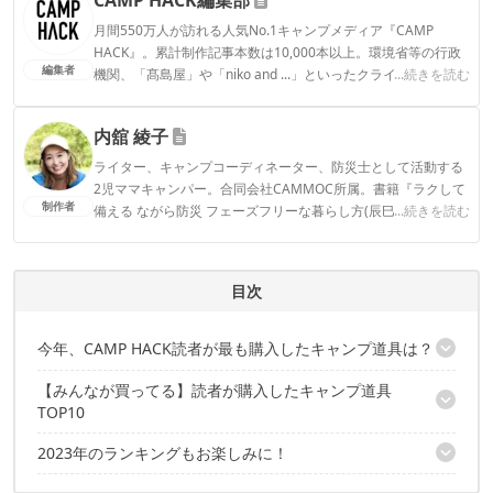
月間550万人が訪れる人気No.1キャンプメディア『CAMP
HACK』。累計制作記事本数は10,000本以上。環境省等の行政
編集者
機関、「髙島屋」や「niko and ...」といったクライアントとの
...続きを読む
連携実績多数。また、TBSテレビ『ラヴィット！』等、各メデ
ィアで登壇機会多数の編集部員も所属。
内舘 綾子
CAMP HACK編集部のプロフィール
ライター、キャンプコーディネーター、防災士として活動する
2児ママキャンパー。合同会社CAMMOC所属。書籍『ラクして
制作者
備える ながら防災 フェーズフリーな暮らし方(辰巳出版)』『う
...続きを読む
まみがギュッ！干すだけ簡単 はじめてのドライフード(山と溪
谷社)』。コラボテント『LaLa(tent-Mark DESIGNS)』。SNSメ
インはInstagram気軽にフォローしていただけると嬉しいで
目次
す！▶2016年～CAMP HACKライター
内舘 綾子のプロフィール
今年、CAMP HACK読者が最も購入したキャンプ道具は？
【みんなが買ってる】読者が購入したキャンプ道具
2022年に配信した記事から、とくに売れたアイテムをランキング
TOP10
で紹介
2023年のランキングもお楽しみに！
10位：バンドック「ソロベース EX」
9位：SOTO「ミニマルホットサンドメーカー ST-952」