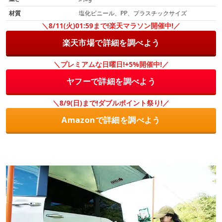
材質
塩化ビニール、PP、プラスチックサイズ
＼8/11(火)01:59まで!楽天マラソン開催中!／
楽天市場で詳細を調べよう
＼プレミアムな日曜日!+5%開催中!／
ヤフーで詳細を調べよう
＼8/9(日)まで!ダブルポイント祭り!／
Amazonで詳細を調べよう