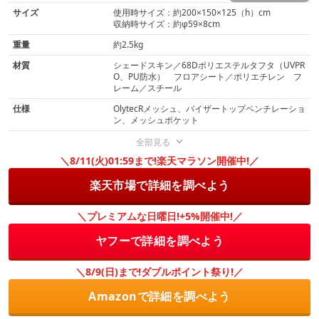
サイズ
使用時サイズ：約200×150×125（h）cm
収納時サイズ：約φ59×8cm
重量
約2.5kg
材質
シェードスキン／68Dポリエステルタフタ（UVPR
O、PU防水） フロアシート／ポリエチレン フ
レーム／スチール
仕様
OlytecRメッシュ、バイザートップベンチレーショ
ン、メッシュポケット
全部見る
＼8/11(火)01:59まで!楽天マラソン開催中!／
楽天市場で詳細を調べよう
＼プレミアムな日曜日!+5%開催中!／
ヤフーで詳細を調べよう
＼8/9(日)まで!ダブルポイント祭り!／
Amazonで詳細を調べよう