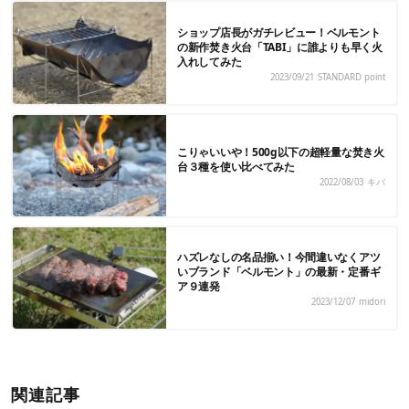
ショップ店長がガチレビュー！ベルモント
の新作焚き火台「TABI」に誰よりも早く火
入れしてみた
2023/09/21
STANDARD point
こりゃいいや！500g以下の超軽量な焚き火
台３種を使い比べてみた
2022/08/03
キバ
ハズレなしの名品揃い！今間違いなくアツ
いブランド「ベルモント」の最新・定番ギ
ア９連発
2023/12/07
midori
関連記事