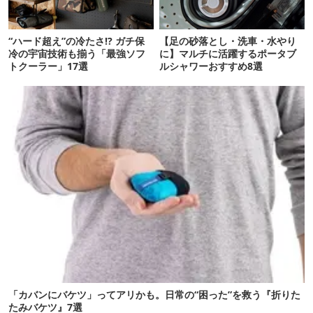
“ハード超え”の冷たさ!? ガチ保
【足の砂落とし・洗車・水やり
冷の宇宙技術も揃う「最強ソフ
に】マルチに活躍するポータブ
トクーラー」17選
ルシャワーおすすめ8選
「カバンにバケツ」ってアリかも。日常の“困った”を救う『折りた
たみバケツ』7選