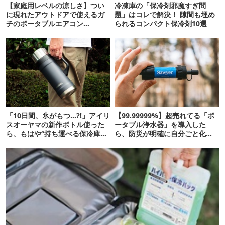
【家庭用レベルの涼しさ】つい
冷凍庫の「保冷剤邪魔すぎ問
に現れたアウトドアで使えるガ
題」はコレで解決！ 隙間も埋め
チのポータブルエアコン
られるコンパクト保冷剤10選
「Suzune」最速レビュー
「10日間、氷がもつ…?!」アイリ
【99.99999%】超売れてる「ポ
スオーヤマの新作ボトル使った
ータブル浄水器」を導入した
ら、もはや“持ち運べる保冷庫
ら、防災が明確に自分ごと化し
級”で震えた
た