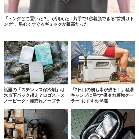
「トングどこ置いた？」が消えた！片手で1秒着脱できる“首掛けト
ング”、男心くすぐるギミックが最高だった
話題の「ステンレス保冷剤」は
「2日目の朝も氷が残る！」猛暑
氷点下パック超え？ロゴス・ス
キャンプに勝つ“保冷力最強クー
ノーピーク・爆売れノーブラン
ラー”おすすめ16選
ド品を比べてみた