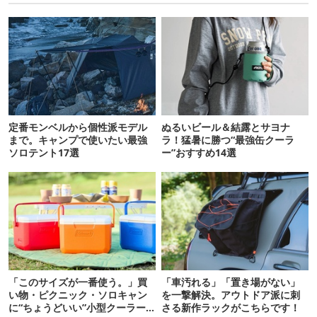
定番モンベルから個性派モデル
ぬるいビール＆結露とサヨナ
まで。キャンプで使いたい最強
ラ！猛暑に勝つ“最強缶クーラ
ソロテント17選
ー”おすすめ14選
「このサイズが一番使う。」買
「車汚れる」「置き場がない」
い物・ピクニック・ソロキャン
を一撃解決。アウトドア派に刺
に“ちょうどいい”小型クーラー
さる新作ラックがこちらです！