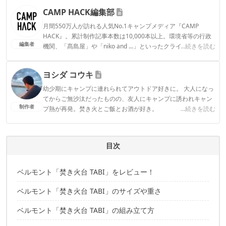
CAMP HACK編集部
月間550万人が訪れる人気No.1キャンプメディア『CAMP
HACK』。累計制作記事本数は10,000本以上。環境省等の行政
編集者
機関、「髙島屋」や「niko and ...」といったクライアントとの
...続きを読む
連携実績多数。また、TBSテレビ『ラヴィット！』等、各メデ
ィアで登壇機会多数の編集部員も所属。
ヨシダ コウキ
CAMP HACK編集部のプロフィール
幼少期にキャンプに連れられてアウトドア好きに。 大人になっ
てからご無沙汰だったものの、友人にキャンプに誘われキャン
制作者
プ熱が再発。焚き火とご飯とお酒が好き。
...続きを読む
ヨシダ コウキのプロフィール
目次
ベルモント「焚き火台 TABI」をレビュー！
ベルモント「焚き火台 TABI」のサイズや重さ
ベルモント「焚き火台 TABI」の組み立て方