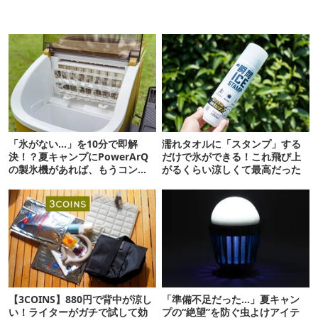
「氷がない…」を10分で即解
濡れタオルに「スタンプ」する
決！？夏キャンプにPowerArQ
だけで氷ができる！これ飛び上
の製氷機があれば、もうコンビ
がるくらい涼しくて最高だった
ニ走らなくていいぞ
【3COINS】880円で背中が涼し
「準備不足だった…」夏キャン
い！ライターがガチで試して効
プの“絶望”を防ぐ虫よけアイテ