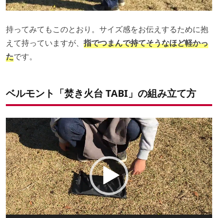
持ってみてもこのとおり。サイズ感をお伝えするために抱
えて持っていますが、
指でつまんで持てそうなほど軽かっ
た
です。
ベルモント「焚き火台 TABI」の組み立て方
動
画
プ
レ
ー
ヤ
ー