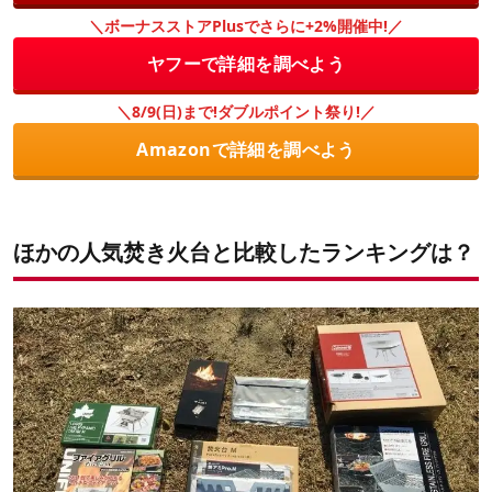
＼ボーナスストアPlusでさらに+2%開催中!／
ヤフーで詳細を調べよう
＼8/9(日)まで!ダブルポイント祭り!／
Amazonで詳細を調べよう
ほかの人気焚き火台と比較したランキングは？