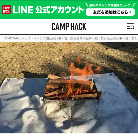
CAMP HACK トップ
›
キャンプ用品の記事一覧
›
調理器具の記事一覧
›
焚き火台の記事一覧
›
焚き