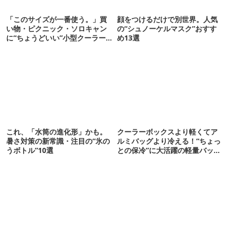
「このサイズが一番使う。」買
顔をつけるだけで別世界。人気
い物・ピクニック・ソロキャン
の“シュノーケルマスク”おすす
に“ちょうどいい”小型クーラー
め13選
ボックス13選
これ、「水筒の進化形」かも。
クーラーボックスより軽くてア
暑さ対策の新常識・注目の“氷の
ルミバッグより冷える！“ちょっ
うボトル”10選
との保冷”に大活躍の軽量バッグ
7選