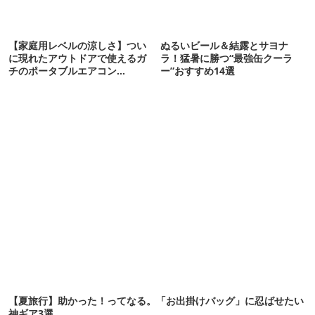
【家庭用レベルの涼しさ】つい
ぬるいビール＆結露とサヨナ
に現れたアウトドアで使えるガ
ラ！猛暑に勝つ“最強缶クーラ
チのポータブルエアコン
ー”おすすめ14選
「Suzune」最速レビュー
【夏旅行】助かった！ってなる。「お出掛けバッグ」に忍ばせたい
神ギア3選