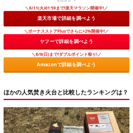
全部見る
＼8/11(火)01:59まで!楽天マラソン開催中!／
楽天市場で詳細を調べよう
＼ボーナスストアPlusでさらに+2%開催中!／
ヤフーで詳細を調べよう
＼8/9(日)まで!ダブルポイント祭り!／
Amazonで詳細を調べよう
ほかの人気焚き火台と比較したランキングは？