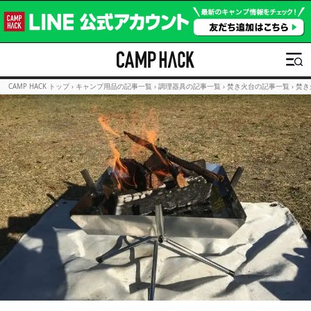
CAMP HACK トップ
›
キャンプ用品の記事一覧
›
調理器具の記事一覧
›
焚き火台の記事一覧
›
焚き