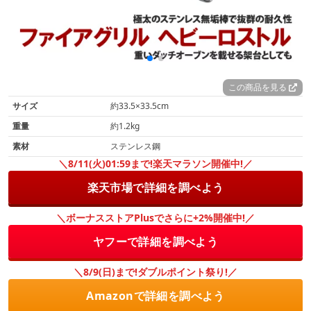
この商品を見る
サイズ
約33.5×33.5cm
重量
約1.2kg
素材
ステンレス鋼
＼8/11(火)01:59まで!楽天マラソン開催中!／
楽天市場で詳細を調べよう
＼ボーナスストアPlusでさらに+2%開催中!／
ヤフーで詳細を調べよう
＼8/9(日)まで!ダブルポイント祭り!／
Amazonで詳細を調べよう