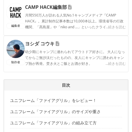
CAMP HACK編集部
月間550万人が訪れる人気No.1キャンプメディア『CAMP
HACK』。累計制作記事本数は10,000本以上。環境省等の行政
編集者
機関、「髙島屋」や「niko and ...」といったクライアントとの
...続きを読む
連携実績多数。また、TBSテレビ『ラヴィット！』等、各メデ
ィアで登壇機会多数の編集部員も所属。
ヨシダ コウキ
CAMP HACK編集部のプロフィール
幼少期にキャンプに連れられてアウトドア好きに。 大人になっ
てからご無沙汰だったものの、友人にキャンプに誘われキャン
制作者
プ熱が再発。焚き火とご飯とお酒が好き。
...続きを読む
ヨシダ コウキのプロフィール
目次
ユニフレーム「ファイアグリル」をレビュー！
ユニフレーム「ファイアグリル」のサイズや重さ
ユニフレーム「ファイアグリル」の組み立て方