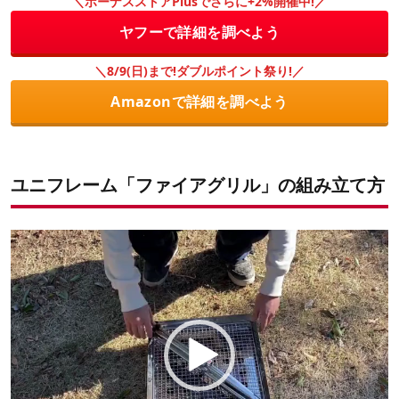
＼ボーナスストアPlusでさらに+2%開催中!／
ヤフーで詳細を調べよう
＼8/9(日)まで!ダブルポイント祭り!／
Amazonで詳細を調べよう
ユニフレーム「ファイアグリル」の組み立て方
動
画
プ
レ
ー
ヤ
ー