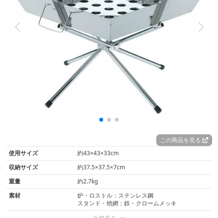
この商品を見る
使用サイズ
約43×43×33cm
収納サイズ
約37.5×37.5×7cm
重量
約2.7kg
素材
炉・ロストル：ステンレス鋼
スタンド・焼網：鉄・クロームメッキ