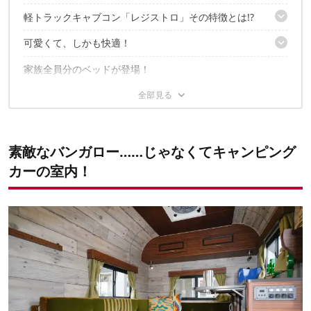
軽トラックキャブコン「レジストロ」その特徴とは!?
老舗ビルダー「ミスティック」とは
可愛くて、しかも快適！
ボディ拡大でさらに広く快適に！
家族全員分のベッドが登場！
高級感ある折り畳み式テーブルも
コンパクトながら本格的なキッチンも
特別仕様で外観もかわいく！
豊富な収納スペース
ポータブル電源要らずのサブバッテリーも標準装備
創業30年のプロが提供する、安心安全と所有欲を満たす
デザイン
素敵なバンガロー……じゃなくてキャンピング
主要スペック
カーの室内！
問い合わせ先