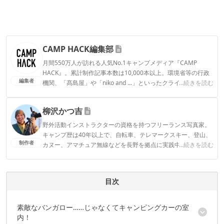
CAMP HACK編集部
月間550万人が訪れる人気No.1キャンプメディア『CAMP
HACK』。累計制作記事本数は10,000本以上。環境省等の行政
編集者
機関、「髙島屋」や「niko and ...」といったクライアントとの
...続きを読む
連携実績多数。また、TBSテレビ『ラヴィット！』等、各メデ
ィアで登壇機会多数の編集部員も所属。
柳沢かつ吉
CAMP HACK編集部のプロフィール
野外活動インストラクターの資格を持つフリーランス写真家。
キャンプ歴は40年以上で、自転車、テレマークスキー、登山、
制作者
カヌー、アマチュア無線などを長野を拠点に実践中。
...続きを読む
柳沢かつ吉のプロフィール
目次
素敵なバンガロー……じゃなくてキャンピングカーの室
内！