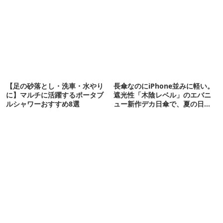
正しい対策
連発
【足の砂落とし・洗車・水やり
長傘なのにiPhone並みに軽い。
に】マルチに活躍するポータブ
遮光性「木陰レベル」のエバニ
ルシャワーおすすめ8選
ュー新作デカ日傘で、夏の日焼
けを食い止める！