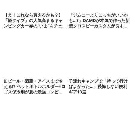
【え！これなら買えるかも？】
「ジムニーよりこっちがいいか
「軽タイプ」の人気高まるキャ
も…?」DAMDが本気で作った新
ンピングカー界の“いま”をチェ
型クロスビーカスタムが良すぎ
ックしてきました！
るぞ！
缶ビール・酒瓶・アイスまで冷
子連れキャンプで「持って行け
える!? ペットボトルホルダー×ロ
ばよかった…」後悔しない便利
ゴス保冷剤が夏の最強コンビだ
ギア13選
った