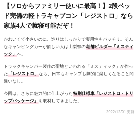
【ソロからファミリー使いに最高！】2段ベッ
ド完備の軽トラキャブコン「レジストロ」なら
家族4人で就寝可能だぞ！
かわいくて小さいのに、造りはしっかりで実用性もバッチリ。そん
なキャンピングカーが欲しい人は山梨県の
老舗ビルダー「ミスティ
ック」
へ。
トラックキャンパー製作の聖地といわれる「ミスティック」が作っ
た
「レジストロ」
なら、日常もキャンプも劇的に楽しくなること間
違いなし。
今回は、さらに魅力的に仕上がった
特別仕様車「レジストロ・トリ
ップパッケージ」
を取材してきました。
2022/12/01 更新