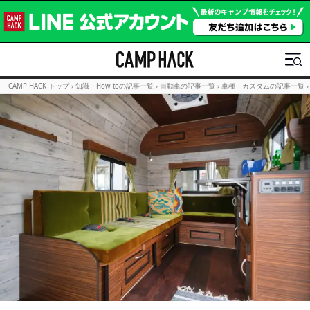
CAMP HACK トップ
›
知識・How toの記事一覧
›
自動車の記事一覧
›
車種・カスタムの記事一覧
›