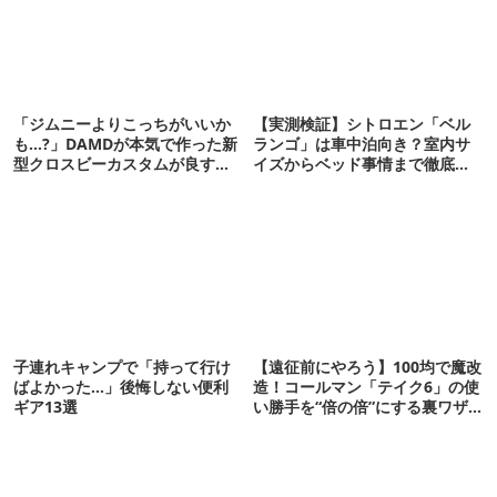
「ジムニーよりこっちがいいか
【実測検証】シトロエン「ベル
も…?」DAMDが本気で作った新
ランゴ」は車中泊向き？室内サ
型クロスビーカスタムが良すぎ
イズからベッド事情まで徹底レ
るぞ！
ビュー
子連れキャンプで「持って行け
【遠征前にやろう】100均で魔改
ばよかった…」後悔しない便利
造！コールマン「テイク6」の使
ギア13選
い勝手を“倍の倍”にする裏ワザ6
連発