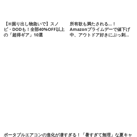
【※掘り出し物急いで】スノ
所有欲も満たされる…！
ピ・DODも！全部40%OFF以上
Amazonプライムデーで値下げ
の「超得ギア」10選
中、アウトドア好きにぶっ刺さ
る「便利ガジェット」8選
ポータブルエアコンの進化が凄すぎる！「暑すぎて無理」な夏キャ