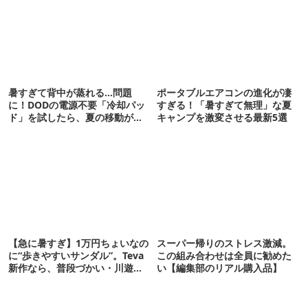
暑すぎて背中が蒸れる…問題
ポータブルエアコンの進化が凄
に！DODの電源不要「冷却パッ
すぎる！「暑すぎて無理」な夏
ド」を試したら、夏の移動がラ
キャンプを激変させる最新5選
クになった
【急に暑すぎ】1万円ちょいなの
スーパー帰りのストレス激減。
に“歩きやすいサンダル”。Teva
この組み合わせは全員に勧めた
新作なら、普段づかい・川遊
い【編集部のリアル購入品】
び・登山もOK！