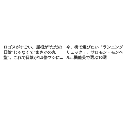
ロゴスがすごい。屋根が“ただの
今、街で選びたい「ランニング
日陰”じゃなくて“まさかの丸
リュック」。サロモン・モンベ
型”。これで日陰が1.5倍マシに
ル…機能美で選ぶ10選
なる新作タープです