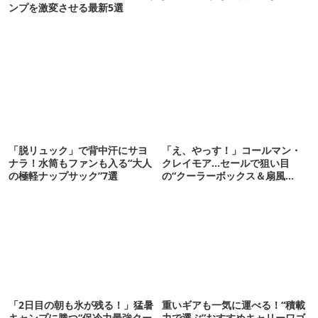
ンプを激変させる最新5選
「脱リュック」で背中汗にサヨ
「え、やっす！」コールマン・
ナラ！水筒もファンも入る“大人
クレイモア…セールで狙い目
の極軽ナップサック”7選
の“クーラーボックス＆扇風
機”12選
「2日目の朝も氷が残る！」猛暑
重いギアも一気に運べる！“積載
キャンプに勝つ“保冷力最強クー
力で選ぶ”おすすめキャリーワゴ