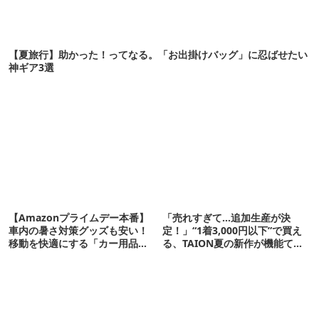
【夏旅行】助かった！ってなる。「お出掛けバッグ」に忍ばせたい
神ギア3選
【Amazonプライムデー本番】
「売れすぎて…追加生産が決
車内の暑さ対策グッズも安い！
定！」“1着3,000円以下”で買え
移動を快適にする「カー用品」
る、TAION夏の新作が機能てん
12選
こ盛りです