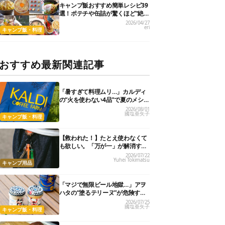
キャンプ飯おすすめ簡単レシピ39
選！ポテチや缶詰が驚くほど“絶
品に化ける”
2026/04/27
eri
キャンプ飯・料理
おすすめ最新関連記事
「暑すぎて料理ムリ…」カルディ
の“火を使わない4品”で夏のメシが
爆速＆激うまになった
2026/08/01
國塩亜矢子
キャンプ飯・料理
【救われた！】たとえ使わなくて
も欲しい。「万が一」が解消する
小型アイテム3選
2026/07/22
Yuhei Tokimatsu
キャンプ用品
「マジで無限ビール地獄…」アヲ
ハタの“塗るテリーヌ”が危険すぎ
た。クラッカー1枚でビールが止
2026/07/25
國塩亜矢子
まらない！
キャンプ飯・料理