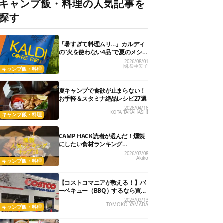
キャンプ飯・料理の人気記事を
探す
「暑すぎて料理ムリ…」カルディ
の“火を使わない4品”で夏のメシが
爆速＆激うまになった
2026/08/01
國塩亜矢子
キャンプ飯・料理
夏キャンプで食欲が止まらない！
お手軽＆スタミナ絶品レシピ27選
2026/04/16
KOTA TAKAHASHI
キャンプ飯・料理
CAMP HACK読者が選んだ！燻製
にしたい食材ランキング
『BEST10』
2026/07/08
Akiko
キャンプ飯・料理
【コストコマニアが教える！】バ
ーベキュー（BBQ）するなら買っ
ておきたい５つの食材
2023/02/13
TOMOKO YAMADA
キャンプ飯・料理