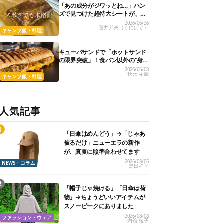
「あの成分がジワッとね…」ハン
ズで見つけた超特大シートが、ガ
チ勢も唸る“隠し玉”でした！
2026/06/26
菅井邦夫（くにぱぐ）
キャンプ飯・料理
キューバサンドで「ホットサンド
の限界突破」！食パン以外の“身
近なアレ”で作る絶品レシピ3選
2026/06/08
秋元 祐輝
キャンプ飯・料理
人気記事
「日傘はめんどう」→「じゃあ
被るだけ」ニューエラの新作
が、真夏に照準合わせてます
2026/08/06
NEWS・コラム
黒田祥平
「帽子じゃ焼ける」「日傘は荷
物」→ちょうどいいアイテムが
スノーピークにありました
2026/08/08
ファッション・ウェア
内舘 綾子