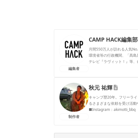
CAMP HACK編集部
月間550万人が訪れる人気No
環境省等の行政機関、「髙島屋」
テレビ『ラヴィット！』等、
編集者
CAMP HACK編集部のプ
秋元 祐輝
キャンプ歴20年。フリーラ
るさまざまな依頼を受け活動
■Instagram：akimotti_bbq
制作者
秋元 祐輝のプロフィール