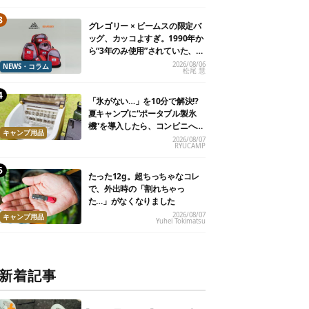
グレゴリー × ビームスの限定バ
ッグ、カッコよすぎ。1990年か
ら“3年のみ使用”されていた、紫
タグが復活
2026/08/06
NEWS・コラム
松尾 慧
「氷がない…」を10分で解決!?
夏キャンプに“ポータブル製氷
機”を導入したら、コンビニへ走
キャンプ用品
る必要がなくなった
2026/08/07
RYUCAMP
たった12g。超ちっちゃなコレ
で、外出時の「割れちゃっ
た…」がなくなりました
2026/08/07
キャンプ用品
Yuhei Tokimatsu
新着記事