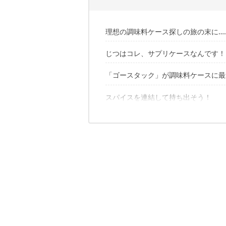
理想の調味料ケース探しの旅の末に…
じつはコレ、サプリケースなんです！
「ゴースタック」が調味料ケースに最
スパイスを連結して持ち出そう！
1. スタッキングで整理整頓できる！
2. 調味料ボックスにフィットする！
3. クリアで頑丈なトライタン製
✔️こちらの記事もチェック
4. 液漏れしにくい広口キャップ