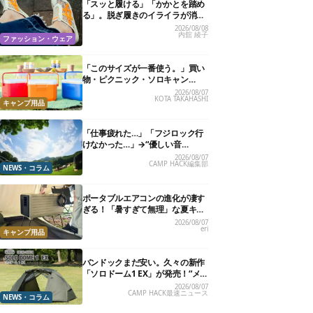
「スッと履ける」「かかとを踏め
る」。脱ぎ履きのイライラが消え
る快適“スニーカーサンダル”6選
2026/08/08
内舘 綾子
ファッション・ウェア
「このサイズが一番使う。」買い
物・ピクニック・ソロキャン
に“ちょうどいい”小型クーラーボ
2026/08/07
KOTA TAKAHASHI
ックス13選
キャンプ用品
「仕事疲れた…」「フジロック行
けなかった…」→“優しい音
楽”と“大きな自然”で治癒。まだ間
2026/08/07
CAMP HACK編集部
に合います。
NEWS・コラム
ポータブルエアコンの進化が凄す
ぎる！「暑すぎて無理」な夏キャ
ンプを激変させる最新5選
2026/08/07
eri
キャンプ用品
バンドックまだ安い。久々の新作
「ソロドーム1 EX」が発売！“メ
ッシュインナー”だけでも使える
2026/08/07
CAMP HACK最速ニュース
よ【防災も◎】
NEWS・コラム