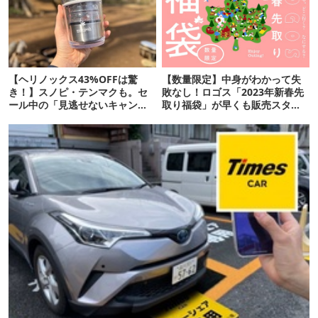
【ヘリノックス43%OFFは驚
【数量限定】中身がわかって失
き！】スノピ・テンマクも。セ
敗なし！ロゴス「2023年新春先
ール中の「見逃せないキャンプ
取り福袋」が早くも販売スター
道具」12選
ト！