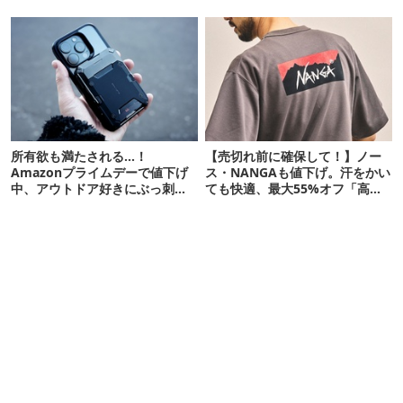
便利かも
所有欲も満たされる…！
【売切れ前に確保して！】ノー
Amazonプライムデーで値下げ
ス・NANGAも値下げ。汗をかい
中、アウトドア好きにぶっ刺さ
ても快適、最大55%オフ「高機
る「便利ガジェット」8選
能ウェア」10選