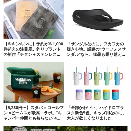
【即キンキンに】予約が即1,000
「サンダルなのに」フカフカの
件超えの注目度。釣りブランド
履き心地。話題の“ウーフォスサ
の新作「チタン＋ステンレスの
ンダル”なら、猛暑も乗り越えら
保冷剤」が再販開始
れるかも
【5,280円〜】スタバ × コールマ
「全部かわいい」ハイドロフラ
ン ×ビームスが最高コラボ。“キ
スク新色5色。キッズ用なのに、
ャンパー仲間とも被らない”4ア
大人が欲しくなりました
イテムを発表