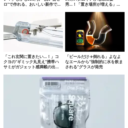
ロ”で作れる、おいしい新作です
秀…！「置き場所が増える」
【ほりにし ポップコーン】
「荷物が落ちない」
「これ玄関に置きたい…！」コ
「ビールだけ→倒れる」よなよ
クヨの“ギミック丸見え”携帯ハ
なエールから“強制的に水を飲ま
サミがガジェット感満載の出来
される”グラスが発売
栄え