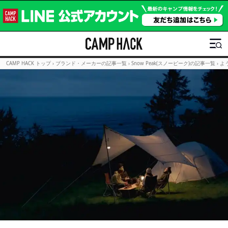
CAMP HACK トップ
›
ブランド・メーカーの記事一覧
›
Snow Peak(スノーピーク)の記事一覧
›
よ