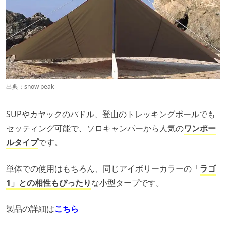
出典：
snow peak
SUPやカヤックのパドル、登山のトレッキングポールでも
セッティング可能で、ソロキャンパーから人気の
ワンポー
ルタイプ
です。
単体での使用はもちろん、同じアイボリーカラーの「
ラゴ
1」との相性もぴったり
な小型タープです。
製品の詳細は
こちら