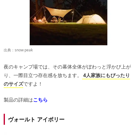
出典：
snow peak
夜のキャンプ場では、その幕体全体がぼわっと浮かび上が
り、一際目立つ存在感を放ちます。
4人家族にもぴったり
のサイズ
ですよ！
製品の詳細は
こちら
ヴォールト アイボリー