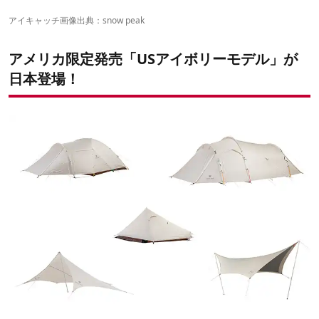
ライトタープ ペンタ アイボリー
TAKIBIタープ ヘキサ Mセット
アイキャッチ画像出典：
snow peak
難燃性の内張が付属！
アメリカ限定発売「USアイボリーモデル」が
日本登場！