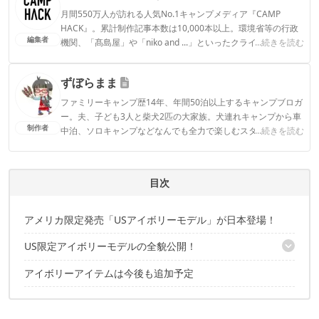
月間550万人が訪れる人気No.1キャンプメディア『CAMP
HACK』。累計制作記事本数は10,000本以上。環境省等の行政
編集者
機関、「髙島屋」や「niko and ...」といったクライアントとの
...続きを読む
連携実績多数。また、TBSテレビ『ラヴィット！』等、各メデ
ィアで登壇機会多数の編集部員も所属。
ずぼらまま
CAMP HACK編集部のプロフィール
ファミリーキャンプ歴14年、年間50泊以上するキャンプブロガ
ー。夫、子ども3人と柴犬2匹の大家族。犬連れキャンプから車
制作者
中泊、ソロキャンプなどなんでも全力で楽しむスタイル。アウ
...続きを読む
トドアライターや記事監修、YouTubeチャンネルでキャンプ場
紹介など幅広い分野で活躍中。
ずぼらままのプロフィール
目次
アメリカ限定発売「USアイボリーモデル」が日本登場！
US限定アイボリーモデルの全貌公開！
アイボリーアイテムは今後も追加予定
アメニティドーム M アイボリー
ヴォールト アイボリー
ラゴ1 アイボリー