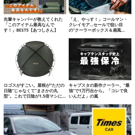
先輩キャンパーが教えてくれた
「え、やっす！」コールマン・
「このアイテム最高なんで
クレイモア…セールで狙い目
す！」BEST5【あつしさん】
の“クーラーボックス＆扇風
機”12選
ロゴスがすごい。屋根が“ただの
キャプスタの新作クーラー、“最
日陰”じゃなくて“まさかの丸
強”で1万円台から。「コレで良
型”。これで日陰が1.5倍マシに
いんだよ」の嵐
なる新作タープです