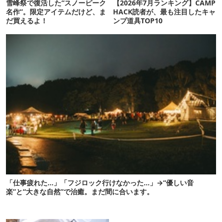
雪峰祭で復活した“スノーピーク
【2026年7月ランキング】CAMP
名作”。限定アイテムだけど、ま
HACK読者が、最も注目したキャ
だ買えるよ！
ンプ道具TOP10
「仕事疲れた…」「フジロック行けなかった…」→“優しい音
楽”と“大きな自然”で治癒。まだ間に合います。